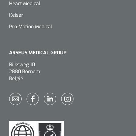
Wearables
Heart Medical
Instrumentensets
Keiser
Software
Steriele velden
Pro-Motion Medical
Alcoholmeter
Chronische wondzorgproducten
ARSEUS MEDICAL GROUP
Hydrocolloïden
Rijksweg 10
Zilververbanden
2880 Bornem
België
Schuimverbanden
Hydrogel
Paraffine verbanden
Siliconen verbanden