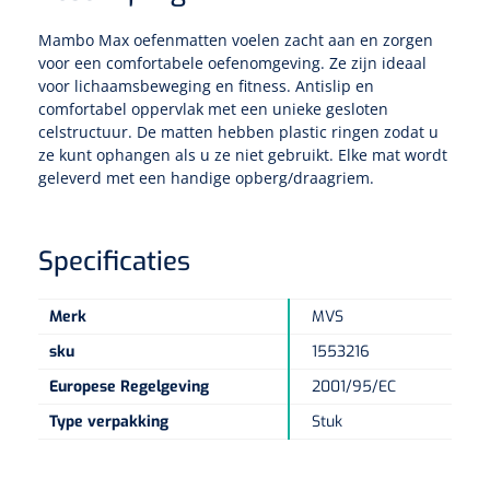
Tampontangen
Vingerspalken
Verzwaringsdekens
Dermatoscopen
Mambo Max oefenmatten voelen zacht aan en zorgen
Bobath
Urinezakken & urinepotjes
Hoofdkussens
Uterustangen
Infuustherapie
voor een comfortabele oefenomgeving. Ze zijn ideaal
Oppervlaktereiniging & -desinfectie
Enkelspalken
Positioneringsmateriaal
voor lichaamsbeweging en fitness. Antislip en
Gynecologische lichtbronnen & toebehoren
Infuusstaander
Draagbaar
Glijmiddel
Matrassen & beschermers
comfortabel oppervlak met een unieke gesloten
Nageltangen
Papierwaren
Verpleegdekens
Kompressen & verbanden
celstructuur. De matten hebben plastic ringen zodat u
Lichtbronnen & wanddispensers
Toebehoren
Handdoeken
ze kunt ophangen als u ze niet gebruikt. Elke mat wordt
Urinalen
Bedden
Toebehoren injectiemateriaal
Verwijdertangen voor wondhaken
Vetgaaskompressen
geleverd met een handige opberg/draagriem.
Drinkhulpmiddelen
Zeletten
Loupebrillen
Traction
Dameshygiëne
Spoelingen
Gaaskompressen
Medisch kabinet
Bistouri
Bekers
Naaldcontainers en toebehoren
Specificaties
Otoscopen
Osteo
Onderzoekstafels
Zakdoekjes
Bedpannen & toiletemmers
Bistourimesjes
Oogkompressen
Koffiebekers
Ontsmettingsalcohol
Ophtalmoscopen
Kantel
Onderzoekslampen
Merk
MVS
Toiletpapier
Stitch cutters
Niet inklevende verbanden
Opzetstukken voor bekers
sku
1553216
Naaldknippers
Penlight
Tabouret
Dokterstassen & toebehoren
Werkdoeken
Volledige bistouris
Absorberende verbanden
Europese Regelgeving
2001/95/EC
Badkamerhulpmiddelen
Stuwbanden
Tongspatelhouders
Type verpakking
Stuk
Tabouretten
Servietten
Bistourihouders
Fysiotechniek & hydromassage
Deppers
Toiletverhogers
Alcoswabs
Shockwave
Voorhoofdslampen
Opstapjes
Onderzoekstafelpapier