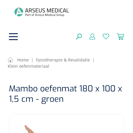
hoofdinhoud
Home
|
Fysiotherapie & Revalidatie
|
Klein oefenmateriaal
ADL & Comfortzorg
SLUITEN
Mambo oefenmat 180 x 100 x
FILTEREN
Behandeling
Algemene comfortzorg
1,5 cm - groen
Aromatherapie
Beademing
Maagsondes
ZOEKRESULTATEN
Beauty care
Chirurgie
Huid
Ventilatie toebehoren
Lichttherapie
Cryotherapie
Neuscanules