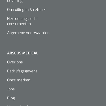
Levering
Alginaten
Omruilingen & retours
Herroepingsrecht
Diversen
consumenten
Kleeflaag removers
Algemene voorwaarden
Watten
Verbandhaakjes
ARSEUS MEDICAL
Over ons
Nierbekken
Bedrijfsgegevens
Wondreinigers
Onze merken
Jobs
Blog