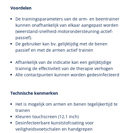
Tampontangen
Vingerspalken
Verzwaringsdekens
Voordelen
Dermatoscopen
Bobath
Urinezakken & urinepotjes
Hoofdkussens
Uterustangen
Infuustherapie
Oppervlaktereiniging & -desinfectie
Enkelspalken
De trainingsparameters van de arm- en beentrainer
Positioneringsmateriaal
kunnen onafhankelijk van elkaar aangepast worden
Gynecologische lichtbronnen & toebehoren
Infuusstaander
Draagbaar
Glijmiddel
Matrassen & beschermers
Nageltangen
(weerstand-snelheid-motorondersteuning-actief-
Papierwaren
Verpleegdekens
Kompressen & verbanden
passief).
Lichtbronnen & wanddispensers
Toebehoren
Handdoeken
Urinalen
Bedden
De gebruiker kan bv. gelijktijdig met de benen
Toebehoren injectiemateriaal
Verwijdertangen voor wondhaken
Vetgaaskompressen
passief en met de armen actief trainen
Drinkhulpmiddelen
Zeletten
Loupebrillen
Traction
Dameshygiëne
Spoelingen
Gaaskompressen
Medisch kabinet
Afhankelijk van de indicatie kan een gelijktijdige
Bistouri
Bekers
Naaldcontainers en toebehoren
training de effectiviteit van de therapie verhogen
Otoscopen
Osteo
Onderzoekstafels
Zakdoekjes
Bedpannen & toiletemmers
Bistourimesjes
Alle contactpunten kunnen worden gedesinfecteerd
Oogkompressen
Koffiebekers
Ontsmettingsalcohol
Ophtalmoscopen
Kantel
Onderzoekslampen
Toiletpapier
Stitch cutters
Niet inklevende verbanden
Opzetstukken voor bekers
Technische kenmerken
Naaldknippers
Penlight
Tabouret
Dokterstassen & toebehoren
Werkdoeken
Volledige bistouris
Het is mogelijk om armen en benen tegelijkertijd te
Absorberende verbanden
trainen
Badkamerhulpmiddelen
Stuwbanden
Tongspatelhouders
Tabouretten
Servietten
Kleuren touchscreen (12,1 inch)
Bistourihouders
Fysiotechniek & hydromassage
Deppers
Toiletverhogers
Desinfecteerbare kunststofcoating voor
Alcoswabs
Shockwave
veiligheidsvoetschalen en handgrepen
Voorhoofdslampen
Opstapjes
Onderzoekstafelpapier