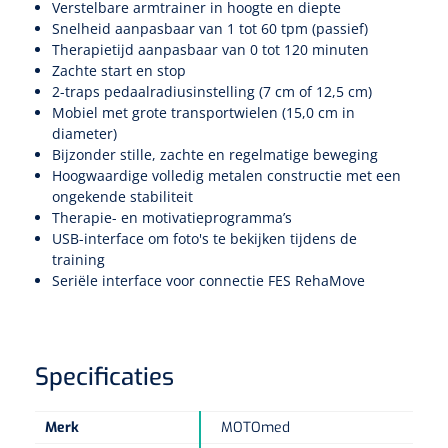
Non-woven kompressen
Instrumentendozen & verbandtrommels
Doucheramen
Verstelbare armtrainer in hoogte en diepte
Snelheid aanpasbaar van 1 tot 60 tpm (passief)
Tecar
Verbandtrommels
Handdoekrollen
NKO
Therapietijd aanpasbaar van 0 tot 120 minuten
Karren & trolleys
Splitkompressen
Wandbeugels
Zachte start en stop
Laryngoscopen
Echografie
Linnenkarren
Instrumentendozen
2-traps pedaalradiusinstelling (7 cm of 12,5 cm)
Keukenrollen
Douchestoelen
Mobiel met grote transportwielen (15,0 cm in
Gipsverbanden & toebehoren
Audiometrie
Ultrageluid & elektrotherapie
diameter)
Afvalverzamelaars
Cellulosepapier
Jersey kousen
Klemmen
Bijzonder stille, zachte en regelmatige beweging
Toiletbeugels
Hoogwaardige volledig metalen constructie met een
TENS
Transportwagens
Lichaamsmeting
ongekende stabiliteit
Zinklijmverbanden
Oorlusjes
Persoonlijk beschermingsmateriaal
Diversen badkamerhulpmiddelen
Therapie- en motivatieprogramma’s
Zelftest apparatuur
Kort-en microgolf
Wondzorgkarren
Mutsen
USB-interface om foto's te bekijken tijdens de
Polsterwatten
Pincetten
Toiletstoelen
training
Thermometers
Seriële interface voor connectie FES RehaMove
Hydromassage
Instrumentenwagens
Klompen
Armdraagband
Scharen
Doucherolstoelen
Glucosemeters
Pressotherapie & massage
PC karren
Oordoppen
Loopzolen
Hysterometers
Douchebrancard
Specificaties
Weegschalen
Thermotherapie
Medicatiekarren
Maskers
Gipsen
Gipszagen & ringzagen
Douchetabouretten
Meetlatten
Merk
MOTOmed
Lymfedrainage
Handschoenen
Tilliften