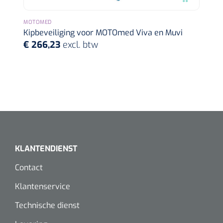
Wearables
Instrumentensets
MOTOMED
Software
Kipbeveiliging voor MOTOmed Viva en Muvi
Steriele velden
€ 266,23
excl. btw
Alcoholmeter
Chronische wondzorgproducten
Hydrocolloïden
Zilververbanden
Schuimverbanden
KLANTENDIENST
Hydrogel
Contact
Klantenservice
Paraffine verbanden
Technische dienst
Siliconen verbanden