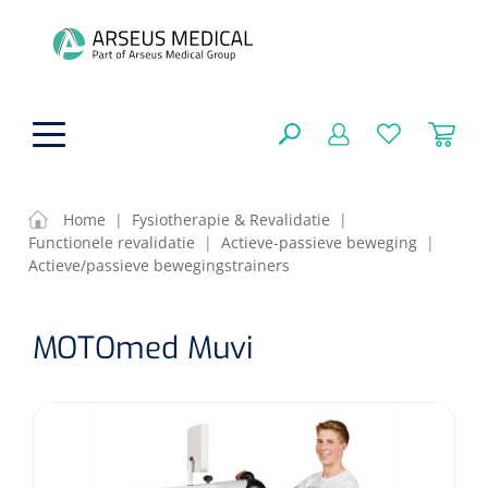
hoofdinhoud
Home
|
Fysiotherapie & Revalidatie
|
Functionele revalidatie
|
Actieve-passieve beweging
|
ADL & Comfortzorg
Actieve/passieve bewegingstrainers
SLUITEN
FILTEREN
Behandeling
Algemene comfortzorg
MOTOmed Muvi
Aromatherapie
Beademing
Maagsondes
ZOEKRESULTATEN
Beauty care
Chirurgie
Huid
Ventilatie toebehoren
Lichttherapie
Cryotherapie
Neuscanules