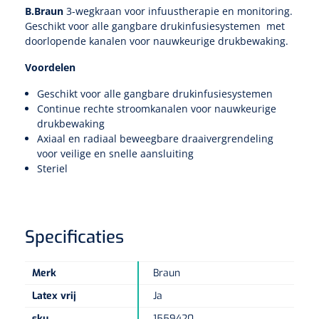
Tampontangen
Vingerspalken
B.Braun
3-wegkraan voor infuustherapie en monitoring.
Verzwaringsdekens
Dermatoscopen
Geschikt voor alle gangbare drukinfusiesystemen met
Bobath
Urinezakken & urinepotjes
Hoofdkussens
Uterustangen
Infuustherapie
doorlopende kanalen voor nauwkeurige drukbewaking.
Oppervlaktereiniging & -desinfectie
Enkelspalken
Positioneringsmateriaal
Gynecologische lichtbronnen & toebehoren
Infuusstaander
Draagbaar
Glijmiddel
Voordelen
Matrassen & beschermers
Nageltangen
Papierwaren
Verpleegdekens
Kompressen & verbanden
Geschikt voor alle gangbare drukinfusiesystemen
Lichtbronnen & wanddispensers
Toebehoren
Handdoeken
Urinalen
Bedden
Toebehoren injectiemateriaal
Verwijdertangen voor wondhaken
Vetgaaskompressen
Continue rechte stroomkanalen voor nauwkeurige
drukbewaking
Drinkhulpmiddelen
Zeletten
Loupebrillen
Traction
Dameshygiëne
Spoelingen
Axiaal en radiaal beweegbare draaivergrendeling
Gaaskompressen
Medisch kabinet
Bistouri
Bekers
voor veilige en snelle aansluiting
Naaldcontainers en toebehoren
Otoscopen
Steriel
Osteo
Onderzoekstafels
Zakdoekjes
Bedpannen & toiletemmers
Bistourimesjes
Oogkompressen
Koffiebekers
Ontsmettingsalcohol
Ophtalmoscopen
Kantel
Onderzoekslampen
Toiletpapier
Stitch cutters
Niet inklevende verbanden
Opzetstukken voor bekers
Specificaties
Naaldknippers
Penlight
Tabouret
Dokterstassen & toebehoren
Werkdoeken
Volledige bistouris
Absorberende verbanden
Badkamerhulpmiddelen
Stuwbanden
Merk
Braun
Tongspatelhouders
Tabouretten
Servietten
Bistourihouders
Fysiotechniek & hydromassage
Deppers
Toiletverhogers
Latex vrij
Ja
Alcoswabs
Shockwave
Voorhoofdslampen
Opstapjes
Onderzoekstafelpapier
sku
1559420