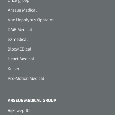
Onze groep
Wearables
Instrumentensets
Arseus Medical
Software
Van Hopplynus Ophtalm
Steriele velden
Alcoholmeter
DMB Medical
Chronische wondzorgproducten
eXmedical
Hydrocolloïden
BlooMEDical
Zilververbanden
Heart Medical
Keiser
Schuimverbanden
Pro-Motion Medical
Hydrogel
Paraffine verbanden
ARSEUS MEDICAL GROUP
Siliconen verbanden
Rijksweg 10