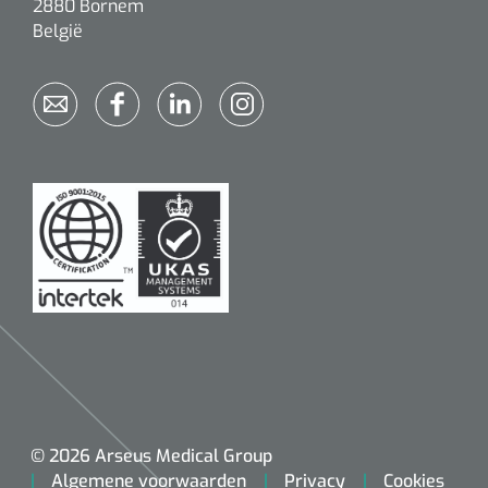
2880 Bornem
België
Alginaten
Diversen
Kleeflaag removers
Watten
Verbandhaakjes
Nierbekken
Wondreinigers
© 2026 Arseus Medical Group
Algemene voorwaarden
Privacy
Cookies