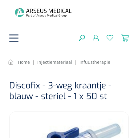
hoofdinhoud
Home
|
Injectiemateriaal
|
Infuustherapie
ADL & Comfortzorg
SLUITEN
Discofix - 3-weg kraantje -
FILTEREN
Behandeling
Algemene comfortzorg
blauw - steriel - 1 x 50 st
Aromatherapie
Beademing
Maagsondes
ZOEKRESULTATEN
Beauty care
Chirurgie
Huid
Ventilatie toebehoren
Lichttherapie
Cryotherapie
Neuscanules