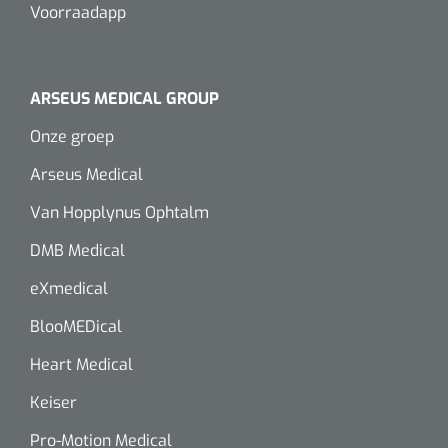
Wearables
Voorraadapp
Instrumentensets
Software
Steriele velden
ARSEUS MEDICAL GROUP
Alcoholmeter
Onze groep
Chronische wondzorgproducten
Arseus Medical
Hydrocolloïden
Van Hopplynus Ophtalm
Zilververbanden
DMB Medical
Schuimverbanden
eXmedical
BlooMEDical
Hydrogel
Heart Medical
Paraffine verbanden
Keiser
Siliconen verbanden
Pro-Motion Medical