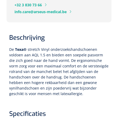
Tampontangen
Vingerspalken
+32 3 830 73 66
Verzwaringsdekens
Dermatoscopen
Bobath
Urinezakken & urinepotjes
info.care@arseus-medical.be
Hoofdkussens
Uterustangen
Infuustherapie
Oppervlaktereiniging & -desinfectie
Enkelspalken
Positioneringsmateriaal
Gynecologische lichtbronnen & toebehoren
Infuusstaander
Draagbaar
Glijmiddel
Matrassen & beschermers
Nageltangen
Papierwaren
Verpleegdekens
Kompressen & verbanden
Lichtbronnen & wanddispensers
Beschrijving
Toebehoren
Handdoeken
Urinalen
Bedden
Toebehoren injectiemateriaal
Verwijdertangen voor wondhaken
Vetgaaskompressen
Drinkhulpmiddelen
Zeletten
Loupebrillen
De
Texa®
stretch Vinyl onderzoekshandschoenen
Traction
Dameshygiëne
Spoelingen
Gaaskompressen
Medisch kabinet
voldoen aan AQL 1.5 en bieden een soepele pasvorm
Bistouri
Bekers
die zich goed naar de hand vormt. De ergonomische
Naaldcontainers en toebehoren
Otoscopen
Osteo
Onderzoekstafels
Zakdoekjes
Bedpannen & toiletemmers
Bistourimesjes
vorm zorg voor een maximaal comfort en de verstevigde
Oogkompressen
Koffiebekers
rolrand van de manchet belet het afglijden van de
Ontsmettingsalcohol
Ophtalmoscopen
Kantel
Onderzoekslampen
Toiletpapier
handschoen over de handrug. De handschoenen
Stitch cutters
Niet inklevende verbanden
Opzetstukken voor bekers
hebben een hogere rekbaarheid dan een gewone
Naaldknippers
vynilhandschoen en zijn poedervrij wat bijzonder
Penlight
Tabouret
Dokterstassen & toebehoren
Werkdoeken
Volledige bistouris
Absorberende verbanden
geschikt is voor mensen met latexallergie.
Badkamerhulpmiddelen
Stuwbanden
Tongspatelhouders
Tabouretten
Servietten
Bistourihouders
Fysiotechniek & hydromassage
Deppers
Toiletverhogers
Specificaties
Alcoswabs
Shockwave
Voorhoofdslampen
Opstapjes
Onderzoekstafelpapier