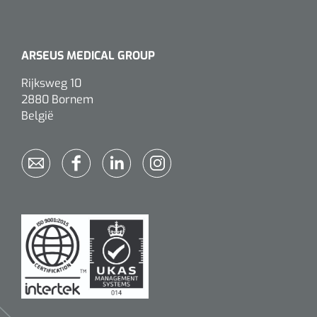
Alginaten
ARSEUS MEDICAL GROUP
Diversen
Rijksweg 10
Kleeflaag removers
2880 Bornem
België
Watten
Verbandhaakjes
Nierbekken
Wondreinigers