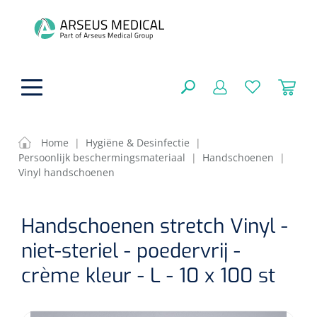
hoofdinhoud
Home
|
Hygiëne & Desinfectie
|
Persoonlijk beschermingsmateriaal
|
Handschoenen
|
ADL & Comfortzorg
Vinyl handschoenen
SLUITEN
FILTEREN
Behandeling
Algemene comfortzorg
Handschoenen stretch Vinyl -
Aromatherapie
niet-steriel - poedervrij -
Beademing
Maagsondes
ZOEKRESULTATEN
crème kleur - L - 10 x 100 st
Beauty care
Chirurgie
Huid
Ventilatie toebehoren
Lichttherapie
Cryotherapie
Neuscanules