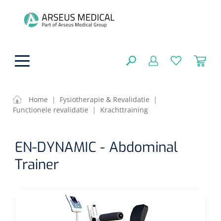
hoofdinhoud
Home
|
Fysiotherapie & Revalidatie
|
Functionele revalidatie
|
Krachttraining
ADL & Comfortzorg
SLUITEN
EN-DYNAMIC - Abdominal
FILTEREN
Behandeling
Algemene comfortzorg
Trainer
Aromatherapie
Beademing
Maagsondes
ZOEKRESULTATEN
Beauty care
Chirurgie
Huid
Ventilatie toebehoren
Lichttherapie
Cryotherapie
Neuscanules