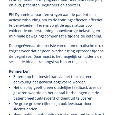
Tampontangen
Vingerspalken
Verzwaringsdekens
en oud, patiënten, beginners en sporters.
Dermatoscopen
Bobath
Urinezakken & urinepotjes
Hoofdkussens
Uterustangen
Infuustherapie
EN-Dynamic-apparaten vragen aan de patiënt een
Oppervlaktereiniging & -desinfectie
Enkelspalken
Positioneringsmateriaal
actieve zithouding om zo de trainingseffecten effectief
Gynecologische lichtbronnen & toebehoren
Infuusstaander
Draagbaar
Glijmiddel
Matrassen & beschermers
te beïnvloeden. Tevens zorgt de apparatuur voor
Nageltangen
Papierwaren
Verpleegdekens
voldoende ondersteuning, nauwkeurige belasting en
Kompressen & verbanden
Lichtbronnen & wanddispensers
Toebehoren
minimale bewegingscompensatie tijdens de oefening.
Handdoeken
Urinalen
Bedden
Toebehoren injectiemateriaal
Verwijdertangen voor wondhaken
Vetgaaskompressen
De ongeëvenaarde precisie van de pneumatische druk
Drinkhulpmiddelen
Zeletten
Loupebrillen
Traction
Dameshygiëne
Spoelingen
zorgt ervoor dat er geen overbelasting optreedt tijdens
Gaaskompressen
Medisch kabinet
Bistouri
Bekers
de beginfase. Daarnaast is het mogelijk om tijdens de
Naaldcontainers en toebehoren
Otoscopen
Osteo
Onderzoekstafels
sessie de ideale trainingskracht aan te geven.
Zakdoekjes
Bedpannen & toiletemmers
Bistourimesjes
Oogkompressen
Koffiebekers
Kenmerken
Ontsmettingsalcohol
Ophtalmoscopen
Kantel
Onderzoekslampen
Toiletpapier
Stitch cutters
Zittend op het toestel kan via het touchscreen
Niet inklevende verbanden
Opzetstukken voor bekers
eenvoudig het gewicht opgevoerd worden.
Naaldknippers
Penlight
Tabouret
Dokterstassen & toebehoren
Het display geeft u een duidelijke feedback over de
Werkdoeken
Volledige bistouris
Absorberende verbanden
gekozen waarde en het aantal herhalingen die de
Badkamerhulpmiddelen
Stuwbanden
patiënt heeft uitgevoerd of dient uit te voeren
Tongspatelhouders
Tabouretten
Servietten
Bistourihouders
Fysiotechniek & hydromassage
Deppers
De grote groene cijfers zijn ook leesbaar door
Toiletverhogers
slechtzienden
Alcoswabs
Shockwave
Voorhoofdslampen
Opstapjes
Onderzoekstafelpapier
Handmatig of automatisch instelbaar met smartcard-