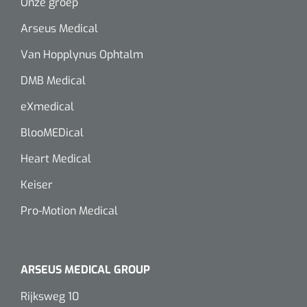
Onze groep
Alginaten
Arseus Medical
Van Hopplynus Ophtalm
Diversen
DMB Medical
Kleeflaag removers
eXmedical
Watten
BlooMEDical
Verbandhaakjes
Heart Medical
Keiser
Nierbekken
Pro-Motion Medical
Wondreinigers
ARSEUS MEDICAL GROUP
Rijksweg 10