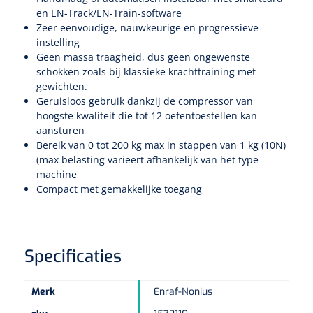
Non-woven kompressen
Instrumentendozen & verbandtrommels
Doucheramen
en EN-Track/EN-Train-software
Tecar
Verbandtrommels
Zeer eenvoudige, nauwkeurige en progressieve
Handdoekrollen
NKO
Karren & trolleys
Splitkompressen
Wandbeugels
instelling
Laryngoscopen
Geen massa traagheid, dus geen ongewenste
Echografie
Linnenkarren
Instrumentendozen
Keukenrollen
schokken zoals bij klassieke krachttraining met
Douchestoelen
Gipsverbanden & toebehoren
gewichten.
Audiometrie
Ultrageluid & elektrotherapie
Afvalverzamelaars
Cellulosepapier
Geruisloos gebruik dankzij de compressor van
Jersey kousen
Klemmen
Toiletbeugels
hoogste kwaliteit die tot 12 oefentoestellen kan
TENS
Transportwagens
aansturen
Lichaamsmeting
Zinklijmverbanden
Oorlusjes
Persoonlijk beschermingsmateriaal
Diversen badkamerhulpmiddelen
Bereik van 0 tot 200 kg max in stappen van 1 kg (10N)
Zelftest apparatuur
(max belasting varieert afhankelijk van het type
Kort-en microgolf
Wondzorgkarren
Mutsen
Polsterwatten
machine
Pincetten
Toiletstoelen
Compact met gemakkelijke toegang
Thermometers
Hydromassage
Instrumentenwagens
Klompen
Armdraagband
Scharen
Doucherolstoelen
Glucosemeters
Pressotherapie & massage
PC karren
Oordoppen
Loopzolen
Hysterometers
Douchebrancard
Specificaties
Weegschalen
Thermotherapie
Medicatiekarren
Maskers
Gipsen
Gipszagen & ringzagen
Douchetabouretten
Merk
Enraf-Nonius
Meetlatten
Lymfedrainage
Handschoenen
Tilliften