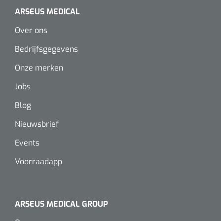
Wearables
ARSEUS MEDICAL
Instrumentensets
Software
Over ons
Steriele velden
Bedrijfsgegevens
Alcoholmeter
Onze merken
Chronische wondzorgproducten
Jobs
Hydrocolloïden
Blog
Zilververbanden
Nieuwsbrief
Schuimverbanden
Events
Hydrogel
Voorraadapp
Paraffine verbanden
ARSEUS MEDICAL GROUP
Siliconen verbanden