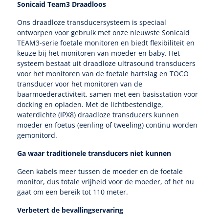
Tampontangen
Sonicaid Team3 Draadloos
Vingerspalken
Verzwaringsdekens
Dermatoscopen
Bobath
Urinezakken & urinepotjes
Ons draadloze transducersysteem is speciaal
Hoofdkussens
Uterustangen
Infuustherapie
Oppervlaktereiniging & -desinfectie
Enkelspalken
ontworpen voor gebruik met onze nieuwste Sonicaid
Positioneringsmateriaal
Gynecologische lichtbronnen & toebehoren
Infuusstaander
TEAM3-serie foetale monitoren en biedt flexibiliteit en
Draagbaar
Glijmiddel
Matrassen & beschermers
Nageltangen
keuze bij het monitoren van moeder en baby. Het
Papierwaren
Verpleegdekens
Kompressen & verbanden
systeem bestaat uit draadloze ultrasound transducers
Lichtbronnen & wanddispensers
Toebehoren
Handdoeken
Urinalen
Bedden
Toebehoren injectiemateriaal
Verwijdertangen voor wondhaken
voor het monitoren van de foetale hartslag en TOCO
Vetgaaskompressen
transducer voor het monitoren van de
Drinkhulpmiddelen
Zeletten
Loupebrillen
Traction
Dameshygiëne
Spoelingen
baarmoederactiviteit, samen met een basisstation voor
Gaaskompressen
Medisch kabinet
Bistouri
Bekers
docking en opladen. Met de lichtbestendige,
Naaldcontainers en toebehoren
waterdichte (IPX8) draadloze transducers kunnen
Otoscopen
Osteo
Onderzoekstafels
Zakdoekjes
Bedpannen & toiletemmers
Bistourimesjes
Oogkompressen
moeder en foetus (eenling of tweeling) continu worden
Koffiebekers
gemonitord.
Ontsmettingsalcohol
Ophtalmoscopen
Kantel
Onderzoekslampen
Toiletpapier
Stitch cutters
Niet inklevende verbanden
Opzetstukken voor bekers
Ga waar traditionele transducers niet kunnen
Naaldknippers
Penlight
Tabouret
Dokterstassen & toebehoren
Werkdoeken
Volledige bistouris
Geen kabels meer tussen de moeder en de foetale
Absorberende verbanden
monitor, dus totale vrijheid voor de moeder, of het nu
Badkamerhulpmiddelen
Stuwbanden
Tongspatelhouders
Tabouretten
Servietten
gaat om een bereik tot 110 meter.
Bistourihouders
Fysiotechniek & hydromassage
Deppers
Toiletverhogers
Verbetert de bevallingservaring
Alcoswabs
Shockwave
Voorhoofdslampen
Opstapjes
Onderzoekstafelpapier