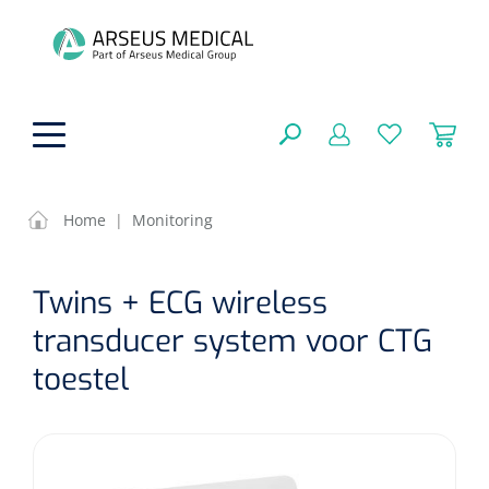
hoofdinhoud
Home
|
Monitoring
ADL & Comfortzorg
SLUITEN
Twins + ECG wireless
FILTEREN
Behandeling
Algemene comfortzorg
transducer system voor CTG
Aromatherapie
toestel
Beademing
Maagsondes
ZOEKRESULTATEN
Beauty care
Chirurgie
Huid
Ventilatie toebehoren
Lichttherapie
Cryotherapie
Neuscanules