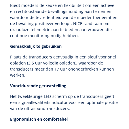
Non-woven kompressen
Instrumentendozen & verbandtrommels
Doucheramen
Biedt moeders de keuze en flexibiliteit om een actieve
Tecar
Verbandtrommels
en rechtopstaande bevallingshouding aan te nemen,
Handdoekrollen
NKO
Karren & trolleys
Splitkompressen
Wandbeugels
waardoor de tevredenheid van de moeder toeneemt en
Laryngoscopen
de bevalling positiever verloopt. NICE raadt aan om
Echografie
Linnenkarren
Instrumentendozen
Keukenrollen
draadloze telemetrie aan te bieden aan vrouwen die
Douchestoelen
Gipsverbanden & toebehoren
continue monitoring nodig hebben.
Audiometrie
Ultrageluid & elektrotherapie
Afvalverzamelaars
Cellulosepapier
Jersey kousen
Klemmen
Toiletbeugels
Gemakkelijk te gebruiken
TENS
Transportwagens
Lichaamsmeting
Zinklijmverbanden
Plaats de transducers eenvoudig in een sleuf voor snel
Oorlusjes
Persoonlijk beschermingsmateriaal
Diversen badkamerhulpmiddelen
opladen (3,5 uur volledig opladen), waardoor de
Zelftest apparatuur
Kort-en microgolf
Wondzorgkarren
Mutsen
transducers meer dan 17 uur ononderbroken kunnen
Polsterwatten
Pincetten
Toiletstoelen
werken.
Thermometers
Hydromassage
Instrumentenwagens
Klompen
Armdraagband
Voortdurende geruststelling
Scharen
Doucherolstoelen
Glucosemeters
Pressotherapie & massage
PC karren
Het tweekleurige LED-scherm op de transducers geeft
Oordoppen
Loopzolen
Hysterometers
een signaalkwaliteitsindicator voor een optimale positie
Douchebrancard
Weegschalen
van de ultrasoundtransducers.
Thermotherapie
Medicatiekarren
Maskers
Gipsen
Gipszagen & ringzagen
Douchetabouretten
Ergonomisch en comfortabel
Meetlatten
Lymfedrainage
Handschoenen
Tilliften