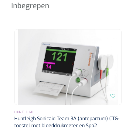
Wearables
Inbegrepen
Instrumentensets
Software
Steriele velden
Alcoholmeter
Chronische wondzorgproducten
Hydrocolloïden
Zilververbanden
Schuimverbanden
Hydrogel
HUNTLEIGH
Paraffine verbanden
Huntleigh Sonicaid Team 3A (antepartum) CTG-
toestel met bloeddrukmeter en Spo2
Siliconen verbanden