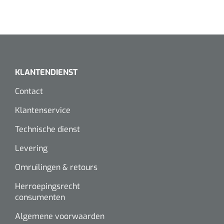
Alginaten
Diversen
Kleeflaag removers
KLANTENDIENST
Watten
Contact
Klantenservice
Verbandhaakjes
Technische dienst
Nierbekken
Levering
Wondreinigers
Omruilingen & retours
Herroepingsrecht
consumenten
Algemene voorwaarden