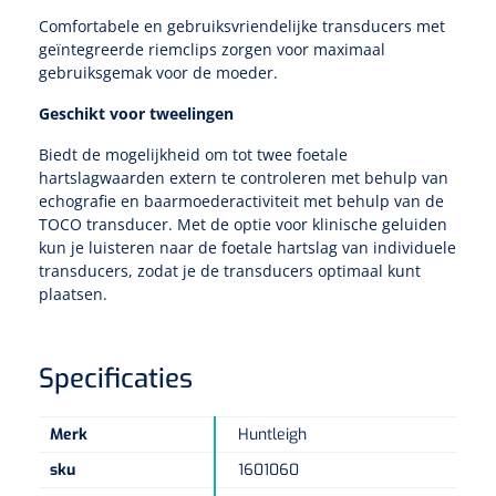
Diverse instrumenten
Bloedstelpende verbanden
Transferhulpmiddelen
Comfortabele en gebruiksvriendelijke transducers met
Diversen
Actieve tilliften
Laser
Schorten
Allerlei
geïntegreerde riemclips zorgen voor maximaal
Glijzeilen
Hechtmateriaal
gebruiksgemak voor de moeder.
Passieve tilliften
Dry Needling
Echografie
Overschoenen
Poliepentang
Hechtdraad
Draaischijven
Geschikt voor tweelingen
Toebehoren Echografie
Tilbanden
Stemvorken
Biedt de mogelijkheid om tot twee foetale
Nietmachine en nietjes
Cognitieve en visuele training
Dispensers
hartslagwaarden extern te controleren met behulp van
Echografen
Cognitieve training
Luchtverfrisser dispensers
echografie en baarmoederactiviteit met behulp van de
Wondspreiders
Valpreventie & detectie
Hechtstrips
TOCO transducer. Met de optie voor klinische geluiden
kun je luisteren naar de foetale hartslag van individuele
Virtual reality training
Labo
Zeep dispensers
Oogmagneten
Zetels & zitkussens
Hechtlijm
transducers, zodat je de transducers optimaal kunt
Glucometers
plaatsen.
Geriatrische zetels
Interactieve therapie
Papier dispensers
Reflexhamers
Windels & tubulaire verbanden
Zwangerschapstesten
Handschoenen dispensers
Verbrijzelaars
Specificaties
Zelfklevende windels
Klein oefenmateriaal
Instrumenten reiniging & desinfectie
Urinetesten
Toebehoren
Hand/schouder oefentherapie
Poupinel (hete lucht)
Dauerlastische windels
Huidreiniging & desinfectie
Merk
Huntleigh
Bloedtesten
Apparaten
Oefengewichten
Zepen & foam
sku
1601060
Ultrasoontoestellen
Zinklijm verbanden