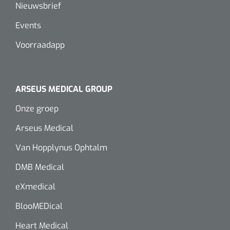
Nieuwsbrief
Alginaten
Events
Voorraadapp
Diversen
Kleeflaag removers
Watten
ARSEUS MEDICAL GROUP
Onze groep
Verbandhaakjes
Arseus Medical
Nierbekken
Van Hopplynus Ophtalm
Wondreinigers
DMB Medical
eXmedical
BlooMEDical
Heart Medical