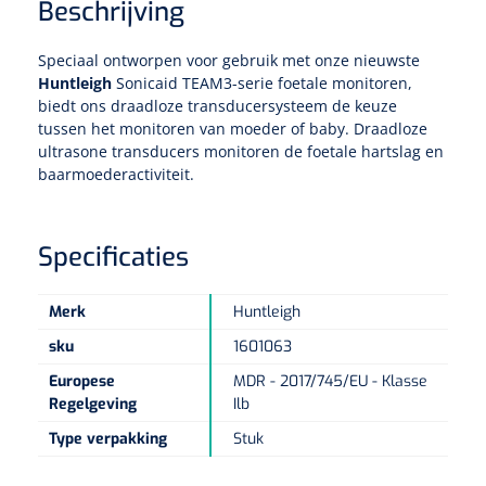
Tampontangen
Beschrijving
Vingerspalken
Verzwaringsdekens
Dermatoscopen
Bobath
Urinezakken & urinepotjes
Hoofdkussens
Uterustangen
Infuustherapie
Speciaal ontworpen voor gebruik met onze nieuwste
Oppervlaktereiniging & -desinfectie
Enkelspalken
Positioneringsmateriaal
Huntleigh
Sonicaid TEAM3-serie foetale monitoren,
Gynecologische lichtbronnen & toebehoren
Infuusstaander
Draagbaar
Glijmiddel
Matrassen & beschermers
biedt ons draadloze transducersysteem de keuze
Nageltangen
Papierwaren
tussen het monitoren van moeder of baby. Draadloze
Verpleegdekens
Kompressen & verbanden
Lichtbronnen & wanddispensers
Toebehoren
ultrasone transducers monitoren de foetale hartslag en
Handdoeken
Urinalen
Bedden
Toebehoren injectiemateriaal
Verwijdertangen voor wondhaken
Vetgaaskompressen
baarmoederactiviteit.
Drinkhulpmiddelen
Zeletten
Loupebrillen
Traction
Dameshygiëne
Spoelingen
Gaaskompressen
Medisch kabinet
Bistouri
Bekers
Naaldcontainers en toebehoren
Specificaties
Otoscopen
Osteo
Onderzoekstafels
Zakdoekjes
Bedpannen & toiletemmers
Bistourimesjes
Oogkompressen
Koffiebekers
Ontsmettingsalcohol
Ophtalmoscopen
Merk
Huntleigh
Kantel
Onderzoekslampen
Toiletpapier
Stitch cutters
Niet inklevende verbanden
Opzetstukken voor bekers
sku
1601063
Naaldknippers
Penlight
Tabouret
Dokterstassen & toebehoren
Werkdoeken
Volledige bistouris
Europese
MDR - 2017/745/EU - Klasse
Absorberende verbanden
Regelgeving
Ilb
Badkamerhulpmiddelen
Stuwbanden
Tongspatelhouders
Tabouretten
Servietten
Bistourihouders
Fysiotechniek & hydromassage
Deppers
Type verpakking
Stuk
Toiletverhogers
Alcoswabs
Shockwave
Voorhoofdslampen
Opstapjes
Onderzoekstafelpapier