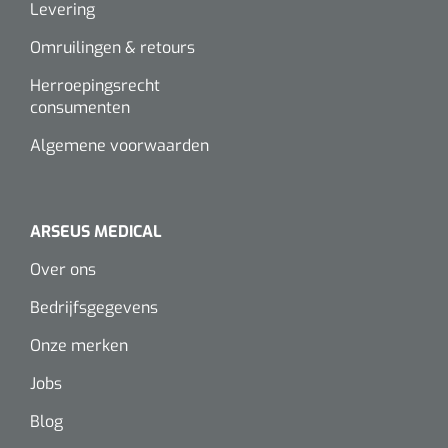
Levering
Wearables
Instrumentensets
Omruilingen & retours
Software
Steriele velden
Herroepingsrecht
consumenten
Alcoholmeter
Chronische wondzorgproducten
Algemene voorwaarden
Hydrocolloïden
Zilververbanden
ARSEUS MEDICAL
Over ons
Schuimverbanden
Bedrijfsgegevens
Hydrogel
Onze merken
Paraffine verbanden
Jobs
Blog
Siliconen verbanden