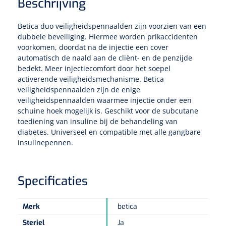
Tampontangen
Beschrijving
Vingerspalken
Verzwaringsdekens
Dermatoscopen
Bobath
Urinezakken & urinepotjes
Hoofdkussens
Uterustangen
Betica duo veiligheidspennaalden zijn voorzien van een
Infuustherapie
Oppervlaktereiniging & -desinfectie
Enkelspalken
Positioneringsmateriaal
dubbele beveiliging. Hiermee worden prikaccidenten
Gynecologische lichtbronnen & toebehoren
Infuusstaander
Draagbaar
Glijmiddel
voorkomen, doordat na de injectie een cover
Matrassen & beschermers
Nageltangen
Papierwaren
automatisch de naald aan de cliënt- en de penzijde
Verpleegdekens
Kompressen & verbanden
Lichtbronnen & wanddispensers
bedekt. Meer injectiecomfort door het soepel
Toebehoren
Handdoeken
Urinalen
Bedden
Toebehoren injectiemateriaal
Verwijdertangen voor wondhaken
Vetgaaskompressen
activerende veiligheidsmechanisme. Betica
veiligheidspennaalden zijn de enige
Drinkhulpmiddelen
Zeletten
Loupebrillen
Traction
Dameshygiëne
Spoelingen
veiligheidspennaalden waarmee injectie onder een
Gaaskompressen
Medisch kabinet
Bistouri
Bekers
schuine hoek mogelijk is. Geschikt voor de subcutane
Naaldcontainers en toebehoren
Otoscopen
Osteo
Onderzoekstafels
toediening van insuline bij de behandeling van
Zakdoekjes
Bedpannen & toiletemmers
Bistourimesjes
Oogkompressen
diabetes. Universeel en compatible met alle gangbare
Koffiebekers
Ontsmettingsalcohol
insulinepennen.
Ophtalmoscopen
Kantel
Onderzoekslampen
Toiletpapier
Stitch cutters
Niet inklevende verbanden
Opzetstukken voor bekers
Naaldknippers
Penlight
Tabouret
Dokterstassen & toebehoren
Werkdoeken
Volledige bistouris
Absorberende verbanden
Specificaties
Badkamerhulpmiddelen
Stuwbanden
Tongspatelhouders
Tabouretten
Servietten
Bistourihouders
Fysiotechniek & hydromassage
Deppers
Toiletverhogers
Merk
betica
Alcoswabs
Shockwave
Voorhoofdslampen
Opstapjes
Onderzoekstafelpapier
Steriel
Ja