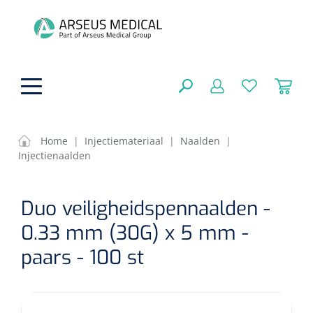
hoofdinhoud
Home
|
Injectiemateriaal
|
Naalden
|
Injectienaalden
ADL & Comfortzorg
SLUITEN
Duo veiligheidspennaalden -
FILTEREN
Behandeling
Algemene comfortzorg
0.33 mm (30G) x 5 mm -
Aromatherapie
Beademing
Maagsondes
paars - 100 st
ZOEKRESULTATEN
Beauty care
Chirurgie
Huid
Ventilatie toebehoren
Lichttherapie
Cryotherapie
Neuscanules