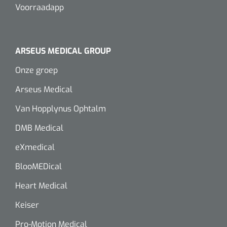
Voorraadapp
Alginaten
Diversen
ARSEUS MEDICAL GROUP
Kleeflaag removers
Onze groep
Watten
Arseus Medical
Van Hopplynus Ophtalm
Verbandhaakjes
DMB Medical
Nierbekken
eXmedical
Wondreinigers
BlooMEDical
Heart Medical
Keiser
Pro-Motion Medical