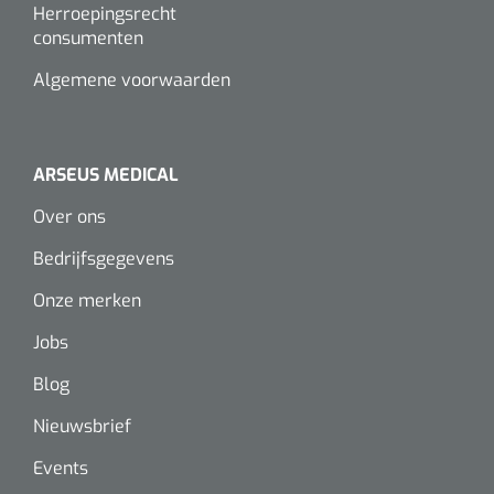
Wearables
Herroepingsrecht
Instrumentensets
consumenten
Software
Algemene voorwaarden
Steriele velden
Alcoholmeter
Chronische wondzorgproducten
ARSEUS MEDICAL
Hydrocolloïden
Over ons
Zilververbanden
Bedrijfsgegevens
Onze merken
Schuimverbanden
Jobs
Hydrogel
Blog
Paraffine verbanden
Nieuwsbrief
Events
Siliconen verbanden