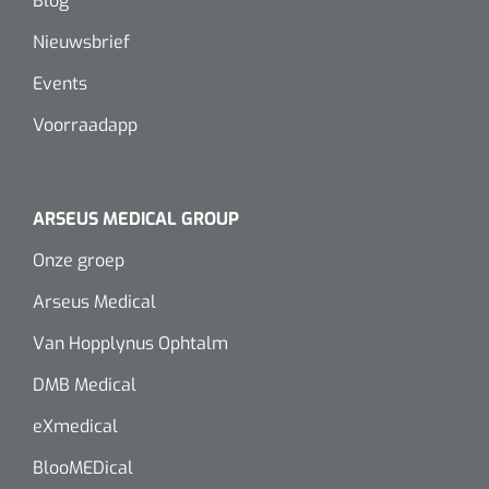
Blog
Alginaten
Nieuwsbrief
Events
Diversen
Voorraadapp
Kleeflaag removers
Watten
ARSEUS MEDICAL GROUP
Verbandhaakjes
Onze groep
Nierbekken
Arseus Medical
Van Hopplynus Ophtalm
Wondreinigers
DMB Medical
eXmedical
BlooMEDical