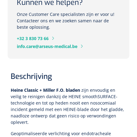
Tampontangen
Kunnen we helpen?
Vingerspalken
Verzwaringsdekens
Dermatoscopen
Bobath
Urinezakken & urinepotjes
Hoofdkussens
Onze Customer Care specialisten zijn er voor u!
Uterustangen
Infuustherapie
Oppervlaktereiniging & -desinfectie
Enkelspalken
Contacteer ons en we zoeken samen naar de
Positioneringsmateriaal
Gynecologische lichtbronnen & toebehoren
Infuusstaander
Draagbaar
beste oplossing.
Glijmiddel
Matrassen & beschermers
Nageltangen
Papierwaren
Verpleegdekens
Kompressen & verbanden
+32 3 830 73 66
Lichtbronnen & wanddispensers
Toebehoren
Handdoeken
Urinalen
Bedden
Toebehoren injectiemateriaal
Verwijdertangen voor wondhaken
info.care@arseus-medical.be
Vetgaaskompressen
Drinkhulpmiddelen
Zeletten
Loupebrillen
Traction
Dameshygiëne
Spoelingen
Gaaskompressen
Medisch kabinet
Bistouri
Bekers
Naaldcontainers en toebehoren
Otoscopen
Osteo
Onderzoekstafels
Zakdoekjes
Bedpannen & toiletemmers
Bistourimesjes
Beschrijving
Oogkompressen
Koffiebekers
Ontsmettingsalcohol
Ophtalmoscopen
Kantel
Onderzoekslampen
Toiletpapier
Stitch cutters
Heine Classic + Miller F.O. bladen
zijn envoudig en
Niet inklevende verbanden
Opzetstukken voor bekers
veilig te reinigen dankzij de HEINE smoothSURFACE-
Naaldknippers
Penlight
technologie en tot op heden nooit een nosocomiaal
Tabouret
Dokterstassen & toebehoren
Werkdoeken
Volledige bistouris
Absorberende verbanden
incident gemeld met een HEINE-blade door het gladde,
Badkamerhulpmiddelen
naadloze ontwerp dat geen risico op verwondingen
Stuwbanden
Tongspatelhouders
Tabouretten
Servietten
Bistourihouders
Fysiotechniek & hydromassage
oplevert.
Deppers
Toiletverhogers
Alcoswabs
Shockwave
Voorhoofdslampen
Geoptimaliseerde verlichting voor endotracheale
Opstapjes
Onderzoekstafelpapier