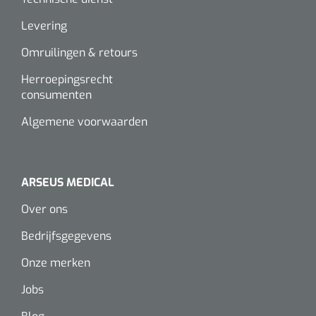
Wearables
Instrumentensets
Levering
Software
Omruilingen & retours
Steriele velden
Alcoholmeter
Herroepingsrecht
consumenten
Chronische wondzorgproducten
Algemene voorwaarden
Hydrocolloïden
Zilververbanden
ARSEUS MEDICAL
Schuimverbanden
Over ons
Hydrogel
Bedrijfsgegevens
Onze merken
Paraffine verbanden
Jobs
Siliconen verbanden