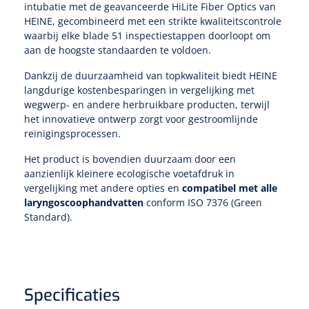
Non-woven kompressen
Instrumentendozen & verbandtrommels
Doucheramen
intubatie met de geavanceerde HiLite Fiber Optics van
HEINE, gecombineerd met een strikte kwaliteitscontrole
Tecar
Verbandtrommels
Handdoekrollen
NKO
waarbij elke blade 51 inspectiestappen doorloopt om
Karren & trolleys
Splitkompressen
Wandbeugels
aan de hoogste standaarden te voldoen.
Laryngoscopen
Echografie
Linnenkarren
Instrumentendozen
Keukenrollen
Douchestoelen
Dankzij de duurzaamheid van topkwaliteit biedt HEINE
Gipsverbanden & toebehoren
Audiometrie
langdurige kostenbesparingen in vergelijking met
Ultrageluid & elektrotherapie
Afvalverzamelaars
Cellulosepapier
Jersey kousen
Klemmen
wegwerp- en andere herbruikbare producten, terwijl
Toiletbeugels
het innovatieve ontwerp zorgt voor gestroomlijnde
TENS
Transportwagens
Lichaamsmeting
reinigingsprocessen.
Zinklijmverbanden
Oorlusjes
Persoonlijk beschermingsmateriaal
Diversen badkamerhulpmiddelen
Zelftest apparatuur
Het product is bovendien duurzaam door een
Kort-en microgolf
Wondzorgkarren
Mutsen
Polsterwatten
Pincetten
aanzienlijk kleinere ecologische voetafdruk in
Toiletstoelen
vergelijking met andere opties en
compatibel met alle
Thermometers
Hydromassage
Instrumentenwagens
Klompen
laryngoscoophandvatten
conform ISO 7376 (Green
Armdraagband
Scharen
Doucherolstoelen
Standard).
Glucosemeters
Pressotherapie & massage
PC karren
Oordoppen
Loopzolen
Hysterometers
Douchebrancard
Weegschalen
Thermotherapie
Medicatiekarren
Maskers
Gipsen
Gipszagen & ringzagen
Douchetabouretten
Specificaties
Meetlatten
Lymfedrainage
Handschoenen
Tilliften