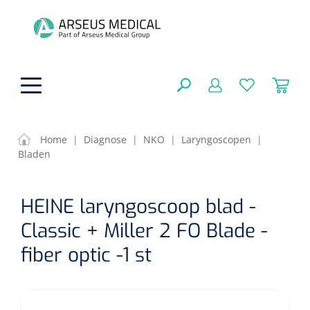
hoofdinhoud
Home
|
Diagnose
|
NKO
|
Laryngoscopen
|
Bladen
ADL & Comfortzorg
SLUITEN
HEINE laryngoscoop blad -
FILTEREN
Behandeling
Algemene comfortzorg
Classic + Miller 2 FO Blade -
Aromatherapie
Beademing
Maagsondes
fiber optic -1 st
ZOEKRESULTATEN
Beauty care
Chirurgie
Huid
Ventilatie toebehoren
Lichttherapie
Cryotherapie
Neuscanules