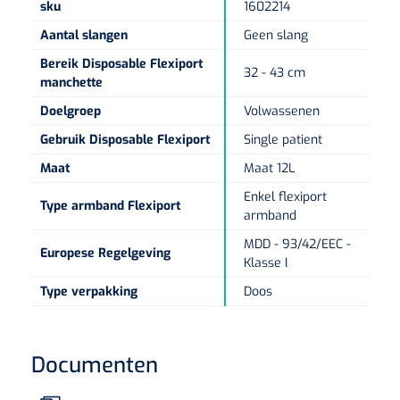
Non-woven kompressen
Instrumentendozen & verbandtrommels
Doucheramen
sku
1602214
Tecar
Verbandtrommels
Aantal slangen
Geen slang
Handdoekrollen
NKO
Karren & trolleys
Splitkompressen
Wandbeugels
Bereik Disposable Flexiport
Laryngoscopen
32 - 43 cm
Echografie
Linnenkarren
Instrumentendozen
manchette
Keukenrollen
Douchestoelen
Gipsverbanden & toebehoren
Doelgroep
Volwassenen
Audiometrie
Ultrageluid & elektrotherapie
Afvalverzamelaars
Cellulosepapier
Jersey kousen
Klemmen
Gebruik Disposable Flexiport
Single patient
Toiletbeugels
TENS
Transportwagens
Maat
Maat 12L
Lichaamsmeting
Zinklijmverbanden
Oorlusjes
Persoonlijk beschermingsmateriaal
Diversen badkamerhulpmiddelen
Enkel flexiport
Zelftest apparatuur
Type armband Flexiport
Kort-en microgolf
Wondzorgkarren
Mutsen
armband
Polsterwatten
Pincetten
Toiletstoelen
Thermometers
MDD - 93/42/EEC -
Hydromassage
Europese Regelgeving
Instrumentenwagens
Klompen
Klasse I
Armdraagband
Scharen
Doucherolstoelen
Glucosemeters
Type verpakking
Doos
Pressotherapie & massage
PC karren
Oordoppen
Loopzolen
Hysterometers
Douchebrancard
Weegschalen
Thermotherapie
Medicatiekarren
Maskers
Gipsen
Documenten
Gipszagen & ringzagen
Douchetabouretten
Meetlatten
Lymfedrainage
Handschoenen
Tilliften