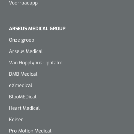
Voorraadapp
Wearables
Instrumentensets
Software
Steriele velden
ARSEUS MEDICAL GROUP
Alcoholmeter
Onze groep
Chronische wondzorgproducten
Arseus Medical
Hydrocolloïden
Van Hopplynus Ophtalm
Zilververbanden
DMB Medical
Schuimverbanden
eXmedical
BlooMEDical
Hydrogel
Heart Medical
Paraffine verbanden
Keiser
Siliconen verbanden
Pro-Motion Medical