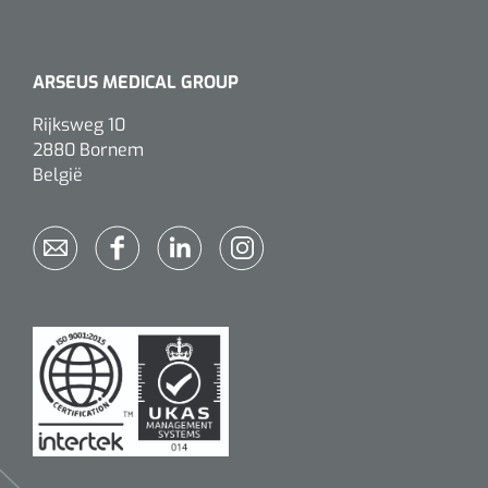
Alginaten
ARSEUS MEDICAL GROUP
Diversen
Rijksweg 10
Kleeflaag removers
2880 Bornem
België
Watten
Verbandhaakjes
Nierbekken
Wondreinigers