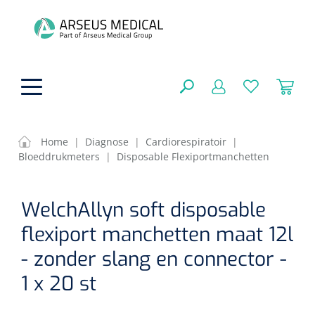
hoofdinhoud
Home
|
Diagnose
|
Cardiorespiratoir
|
Bloeddrukmeters
|
Disposable Flexiportmanchetten
ADL & Comfortzorg
SLUITEN
WelchAllyn soft disposable
FILTEREN
Behandeling
Algemene comfortzorg
flexiport manchetten maat 12l
Aromatherapie
Beademing
Maagsondes
- zonder slang en connector -
ZOEKRESULTATEN
Beauty care
1 x 20 st
Chirurgie
Huid
Ventilatie toebehoren
Lichttherapie
Cryotherapie
Neuscanules