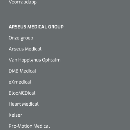
Voorraadapp
Lactaat- en cholesterolmeting
Oefenmatten
Stuitreiniging
Toebehoren mortuarium
Autoclaven
Kripwindels
INR-metingen
Oefenballen
Handdesinfectie
Instrumentenreinigers
Zelfklevende steunverbanden
ARSEUS MEDICAL GROUP
Reagentia
Loopbruggen - en trappen
Haarverzorging
Onze groep
Tubulaire verbanden
Serologie
Arseus Medical
Evenwicht & coördinatie
Douche en bad
Elastische fixatiewindels
Van Hopplynus Ophtalm
Rapid tests
Oefenbanden
Diversen
DMB Medical
Steriele kits
Parasitologie
Afvalbakken
Verbandsets
eXmedical
Toebehoren
Luchtverfrissers
BlooMEDical
Afdeklakens
Heart Medical
Longfunctie
Sondeerset
Keiser
Diversen
Hecht- & hechtverwijdersets
Pro-Motion Medical