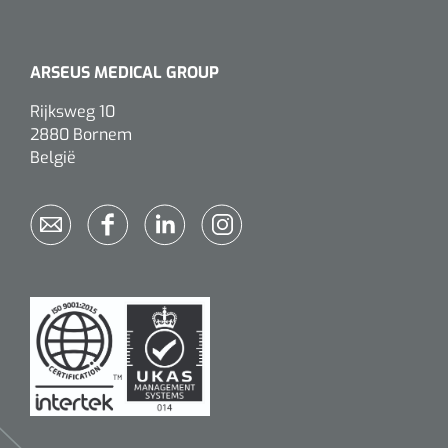
Wearables
Instrumentensets
Software
ARSEUS MEDICAL GROUP
Steriele velden
Alcoholmeter
Rijksweg 10
2880 Bornem
Chronische wondzorgproducten
België
Hydrocolloïden
Zilververbanden
Schuimverbanden
Hydrogel
Paraffine verbanden
Siliconen verbanden