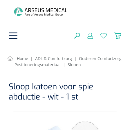
hoofdinhoud
Home
|
ADL & Comfortzorg
|
Ouderen Comfortzorg
|
Positioneringsmateriaal
|
Slopen
ADL & Comfortzorg
SLUITEN
Sloop katoen voor spie
FILTEREN
Behandeling
Algemene comfortzorg
abductie - wit - 1 st
Aromatherapie
Beademing
Maagsondes
ZOEKRESULTATEN
Beauty care
Chirurgie
Huid
Ventilatie toebehoren
Lichttherapie
Cryotherapie
Neuscanules