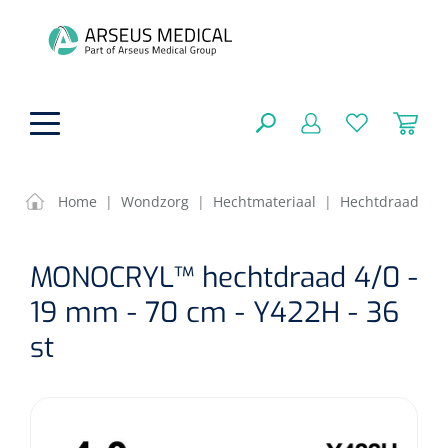
hoofdinhoud
Home
|
Wondzorg
|
Hechtmateriaal
|
Hechtdraad
ADL & Comfortzorg
SLUITEN
MONOCRYL™ hechtdraad 4/0 -
FILTEREN
Behandeling
Algemene comfortzorg
19 mm - 70 cm - Y422H - 36
Aromatherapie
st
Beademing
Maagsondes
ZOEKRESULTATEN
Beauty care
Chirurgie
Huid
Ventilatie toebehoren
Lichttherapie
Cryotherapie
Neuscanules