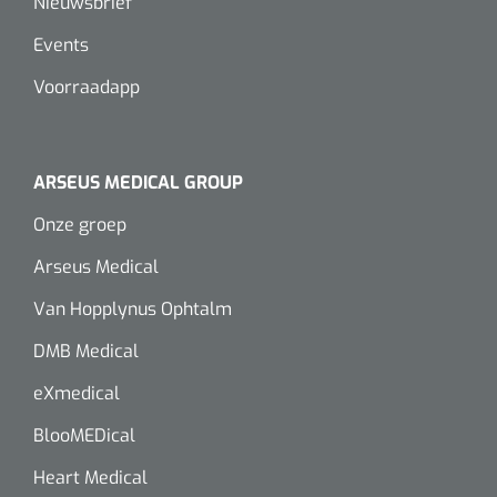
Nieuwsbrief
Wearables
Instrumentensets
Events
Software
Voorraadapp
Steriele velden
Alcoholmeter
Chronische wondzorgproducten
ARSEUS MEDICAL GROUP
Hydrocolloïden
Onze groep
Zilververbanden
Arseus Medical
Schuimverbanden
Van Hopplynus Ophtalm
DMB Medical
Hydrogel
eXmedical
Paraffine verbanden
BlooMEDical
Siliconen verbanden
Heart Medical