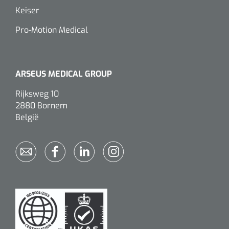
Keiser
Alginaten
Pro-Motion Medical
Diversen
Kleeflaag removers
ARSEUS MEDICAL GROUP
Watten
Rijksweg 10
2880 Bornem
Verbandhaakjes
België
Nierbekken
Wondreinigers