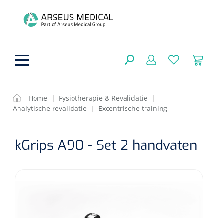
hoofdinhoud
Home
|
Fysiotherapie & Revalidatie
|
Analytische revalidatie
|
Excentrische training
ADL & Comfortzorg
SLUITEN
kGrips A90 - Set 2 handvaten
FILTEREN
Behandeling
Algemene comfortzorg
Aromatherapie
Beademing
Maagsondes
ZOEKRESULTATEN
Beauty care
Chirurgie
Huid
Ventilatie toebehoren
Lichttherapie
Cryotherapie
Neuscanules