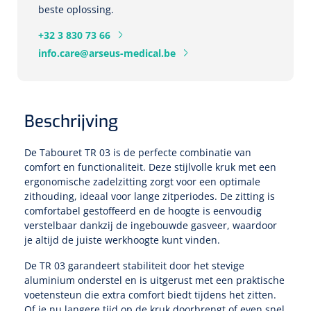
Tampontangen
Vingerspalken
beste oplossing.
Verzwaringsdekens
Dermatoscopen
Bobath
Urinezakken & urinepotjes
Hoofdkussens
Uterustangen
+32 3 830 73 66
Infuustherapie
Oppervlaktereiniging & -desinfectie
Enkelspalken
Positioneringsmateriaal
info.care@arseus-medical.be
Gynecologische lichtbronnen & toebehoren
Infuusstaander
Draagbaar
Glijmiddel
Matrassen & beschermers
Nageltangen
Papierwaren
Verpleegdekens
Kompressen & verbanden
Lichtbronnen & wanddispensers
Toebehoren
Handdoeken
Urinalen
Bedden
Toebehoren injectiemateriaal
Verwijdertangen voor wondhaken
Vetgaaskompressen
Beschrijving
Drinkhulpmiddelen
Zeletten
Loupebrillen
Traction
Dameshygiëne
Spoelingen
Gaaskompressen
Medisch kabinet
Bistouri
Bekers
De Tabouret TR 03 is de perfecte combinatie van
Naaldcontainers en toebehoren
Otoscopen
Osteo
Onderzoekstafels
comfort en functionaliteit. Deze stijlvolle kruk met een
Zakdoekjes
Bedpannen & toiletemmers
Bistourimesjes
Oogkompressen
ergonomische zadelzitting zorgt voor een optimale
Koffiebekers
Ontsmettingsalcohol
zithouding, ideaal voor lange zitperiodes. De zitting is
Ophtalmoscopen
Kantel
Onderzoekslampen
Toiletpapier
Stitch cutters
Niet inklevende verbanden
comfortabel gestoffeerd en de hoogte is eenvoudig
Opzetstukken voor bekers
verstelbaar dankzij de ingebouwde gasveer, waardoor
Naaldknippers
Penlight
Tabouret
Dokterstassen & toebehoren
Werkdoeken
Volledige bistouris
je altijd de juiste werkhoogte kunt vinden.
Absorberende verbanden
Badkamerhulpmiddelen
Stuwbanden
De TR 03 garandeert stabiliteit door het stevige
Tongspatelhouders
Tabouretten
Servietten
Bistourihouders
Fysiotechniek & hydromassage
Deppers
aluminium onderstel en is uitgerust met een praktische
Toiletverhogers
voetensteun die extra comfort biedt tijdens het zitten.
Alcoswabs
Shockwave
Voorhoofdslampen
Opstapjes
Onderzoekstafelpapier
Of je nu langere tijd op de kruk doorbrengt of even snel