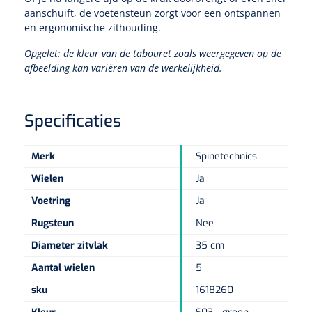
Non-woven kompressen
Instrumentendozen & verbandtrommels
Doucheramen
aanschuift, de voetensteun zorgt voor een ontspannen
Tecar
Verbandtrommels
en ergonomische zithouding.
Handdoekrollen
NKO
Karren & trolleys
Splitkompressen
Wandbeugels
Opgelet: de kleur van de tabouret zoals weergegeven op de
Laryngoscopen
Echografie
Linnenkarren
Instrumentendozen
Keukenrollen
afbeelding kan variëren van de werkelijkheid.
Douchestoelen
Gipsverbanden & toebehoren
Audiometrie
Ultrageluid & elektrotherapie
Afvalverzamelaars
Cellulosepapier
Jersey kousen
Klemmen
Toiletbeugels
Specificaties
TENS
Transportwagens
Lichaamsmeting
Zinklijmverbanden
Oorlusjes
Persoonlijk beschermingsmateriaal
Diversen badkamerhulpmiddelen
Zelftest apparatuur
Merk
Spinetechnics
Kort-en microgolf
Wondzorgkarren
Mutsen
Polsterwatten
Pincetten
Wielen
Ja
Toiletstoelen
Thermometers
Hydromassage
Instrumentenwagens
Klompen
Voetring
Ja
Armdraagband
Scharen
Doucherolstoelen
Rugsteun
Nee
Glucosemeters
Pressotherapie & massage
PC karren
Oordoppen
Loopzolen
Diameter zitvlak
35 cm
Hysterometers
Douchebrancard
Weegschalen
Thermotherapie
Medicatiekarren
Aantal wielen
5
Maskers
Gipsen
Gipszagen & ringzagen
Douchetabouretten
sku
1618260
Meetlatten
Lymfedrainage
Handschoenen
Tilliften