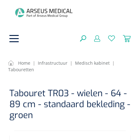
hoofdinhoud
Home
|
Infrastructuur
|
Medisch kabinet
|
Tabouretten
ADL & Comfortzorg
SLUITEN
Tabouret TR03 - wielen - 64 -
FILTEREN
Behandeling
Algemene comfortzorg
89 cm - standaard bekleding -
Aromatherapie
Beademing
Maagsondes
groen
ZOEKRESULTATEN
Beauty care
Chirurgie
Huid
Ventilatie toebehoren
Lichttherapie
Cryotherapie
Neuscanules