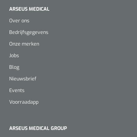
Wearables
ARSEUS MEDICAL
Instrumentensets
Software
Over ons
Steriele velden
Bedrijfsgegevens
Alcoholmeter
Onze merken
Chronische wondzorgproducten
Hydrocolloïden
Jobs
Blog
Zilververbanden
Nieuwsbrief
Schuimverbanden
Events
Hydrogel
Voorraadapp
Paraffine verbanden
ARSEUS MEDICAL GROUP
Siliconen verbanden