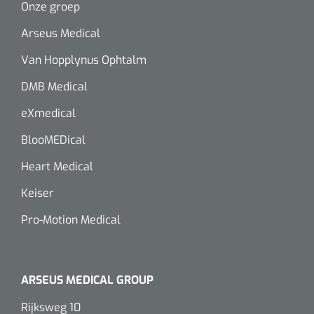
Onze groep
Alginaten
Arseus Medical
Van Hopplynus Ophtalm
Diversen
Kleeflaag removers
DMB Medical
eXmedical
Watten
BlooMEDical
Verbandhaakjes
Heart Medical
Nierbekken
Keiser
Pro-Motion Medical
Wondreinigers
ARSEUS MEDICAL GROUP
Rijksweg 10