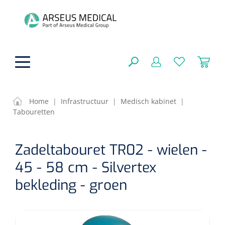
hoofdinhoud
Home
|
Infrastructuur
|
Medisch kabinet
|
Tabouretten
ADL & Comfortzorg
SLUITEN
Zadeltabouret TR02 - wielen -
FILTEREN
Behandeling
Algemene comfortzorg
45 - 58 cm - Silvertex
Aromatherapie
Beademing
Maagsondes
bekleding - groen
ZOEKRESULTATEN
Beauty care
Chirurgie
Huid
Ventilatie toebehoren
Lichttherapie
Cryotherapie
Neuscanules