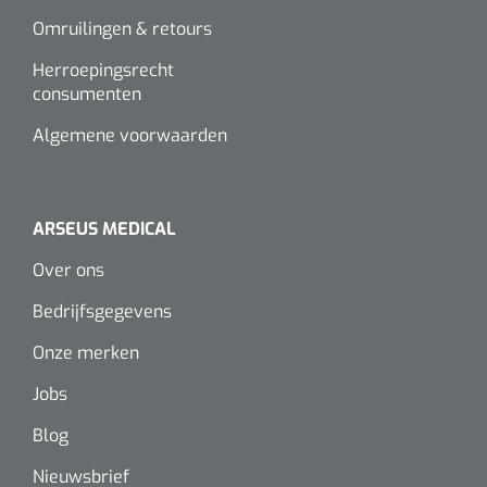
Wearables
Omruilingen & retours
Instrumentensets
Software
Herroepingsrecht
Steriele velden
consumenten
Alcoholmeter
Algemene voorwaarden
Chronische wondzorgproducten
Hydrocolloïden
ARSEUS MEDICAL
Zilververbanden
Over ons
Schuimverbanden
Bedrijfsgegevens
Onze merken
Hydrogel
Jobs
Paraffine verbanden
Blog
Siliconen verbanden
Nieuwsbrief