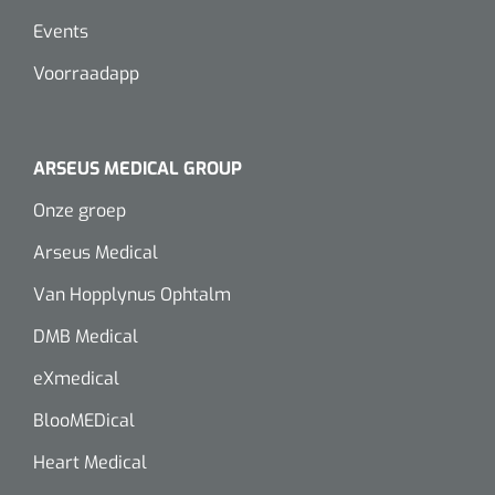
Events
Alginaten
Voorraadapp
Diversen
Kleeflaag removers
ARSEUS MEDICAL GROUP
Watten
Onze groep
Verbandhaakjes
Arseus Medical
Van Hopplynus Ophtalm
Nierbekken
DMB Medical
Wondreinigers
eXmedical
BlooMEDical
Heart Medical