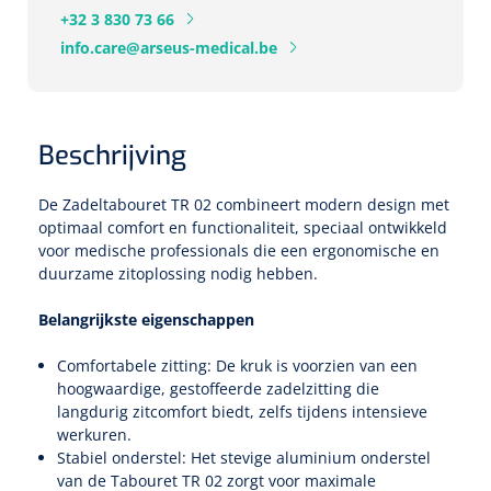
Tampontangen
Vingerspalken
+32 3 830 73 66
Verzwaringsdekens
Dermatoscopen
Bobath
Urinezakken & urinepotjes
info.care@arseus-medical.be
Hoofdkussens
Uterustangen
Infuustherapie
Oppervlaktereiniging & -desinfectie
Enkelspalken
Positioneringsmateriaal
Gynecologische lichtbronnen & toebehoren
Infuusstaander
Draagbaar
Glijmiddel
Matrassen & beschermers
Nageltangen
Papierwaren
Verpleegdekens
Kompressen & verbanden
Lichtbronnen & wanddispensers
Beschrijving
Toebehoren
Handdoeken
Urinalen
Bedden
Toebehoren injectiemateriaal
Verwijdertangen voor wondhaken
Vetgaaskompressen
Drinkhulpmiddelen
Zeletten
Loupebrillen
De Zadeltabouret TR 02 combineert modern design met
Traction
Dameshygiëne
Spoelingen
Gaaskompressen
Medisch kabinet
optimaal comfort en functionaliteit, speciaal ontwikkeld
Bistouri
Bekers
voor medische professionals die een ergonomische en
Naaldcontainers en toebehoren
Otoscopen
Osteo
Onderzoekstafels
Zakdoekjes
Bedpannen & toiletemmers
Bistourimesjes
duurzame zitoplossing nodig hebben.
Oogkompressen
Koffiebekers
Ontsmettingsalcohol
Ophtalmoscopen
Kantel
Onderzoekslampen
Toiletpapier
Belangrijkste eigenschappen
Stitch cutters
Niet inklevende verbanden
Opzetstukken voor bekers
Naaldknippers
Comfortabele zitting: De kruk is voorzien van een
Penlight
Tabouret
Dokterstassen & toebehoren
Werkdoeken
Volledige bistouris
Absorberende verbanden
hoogwaardige, gestoffeerde zadelzitting die
Badkamerhulpmiddelen
langdurig zitcomfort biedt, zelfs tijdens intensieve
Stuwbanden
Tongspatelhouders
Tabouretten
Servietten
Bistourihouders
werkuren.
Fysiotechniek & hydromassage
Deppers
Toiletverhogers
Stabiel onderstel: Het stevige aluminium onderstel
Alcoswabs
Shockwave
Voorhoofdslampen
van de Tabouret TR 02 zorgt voor maximale
Opstapjes
Onderzoekstafelpapier