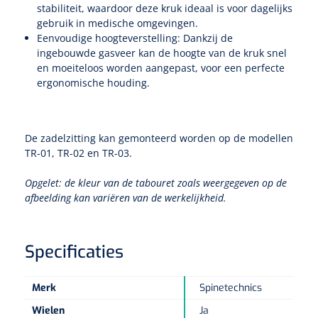
Non-woven kompressen
Instrumentendozen & verbandtrommels
Doucheramen
stabiliteit, waardoor deze kruk ideaal is voor dagelijks
gebruik in medische omgevingen.
Tecar
Verbandtrommels
Handdoekrollen
NKO
Karren & trolleys
Eenvoudige hoogteverstelling: Dankzij de
Splitkompressen
Wandbeugels
ingebouwde gasveer kan de hoogte van de kruk snel
Laryngoscopen
Echografie
Linnenkarren
Instrumentendozen
Keukenrollen
en moeiteloos worden aangepast, voor een perfecte
Douchestoelen
Gipsverbanden & toebehoren
ergonomische houding.
Audiometrie
Ultrageluid & elektrotherapie
Afvalverzamelaars
Cellulosepapier
Jersey kousen
Klemmen
Toiletbeugels
TENS
Transportwagens
Lichaamsmeting
De zadelzitting kan gemonteerd worden op de modellen
Zinklijmverbanden
Oorlusjes
Persoonlijk beschermingsmateriaal
Diversen badkamerhulpmiddelen
TR-01, TR-02 en TR-03.
Zelftest apparatuur
Kort-en microgolf
Wondzorgkarren
Mutsen
Polsterwatten
Pincetten
Toiletstoelen
Opgelet: de kleur van de tabouret zoals weergegeven op de
Thermometers
afbeelding kan variëren van de werkelijkheid.
Hydromassage
Instrumentenwagens
Klompen
Armdraagband
Scharen
Doucherolstoelen
Glucosemeters
Pressotherapie & massage
PC karren
Oordoppen
Loopzolen
Specificaties
Hysterometers
Douchebrancard
Weegschalen
Thermotherapie
Medicatiekarren
Maskers
Gipsen
Gipszagen & ringzagen
Merk
Spinetechnics
Douchetabouretten
Meetlatten
Lymfedrainage
Handschoenen
Wielen
Ja
Tilliften