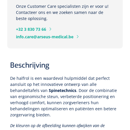
Tampontangen
Vingerspalken
Verzwaringsdekens
Onze Customer Care specialisten zijn er voor u!
Dermatoscopen
Bobath
Urinezakken & urinepotjes
Contacteer ons en we zoeken samen naar de
Hoofdkussens
Uterustangen
Infuustherapie
Oppervlaktereiniging & -desinfectie
Enkelspalken
beste oplossing.
Positioneringsmateriaal
Gynecologische lichtbronnen & toebehoren
Infuusstaander
Draagbaar
Glijmiddel
Matrassen & beschermers
Nageltangen
+32 3 830 73 66
Papierwaren
Verpleegdekens
Kompressen & verbanden
info.care@arseus-medical.be
Lichtbronnen & wanddispensers
Toebehoren
Handdoeken
Urinalen
Bedden
Toebehoren injectiemateriaal
Verwijdertangen voor wondhaken
Vetgaaskompressen
Drinkhulpmiddelen
Zeletten
Loupebrillen
Traction
Dameshygiëne
Spoelingen
Gaaskompressen
Medisch kabinet
Bistouri
Bekers
Beschrijving
Naaldcontainers en toebehoren
Otoscopen
Osteo
Onderzoekstafels
Zakdoekjes
Bedpannen & toiletemmers
Bistourimesjes
Oogkompressen
Koffiebekers
De halfrol is een waardevol hulpmiddel dat perfect
Ontsmettingsalcohol
Ophtalmoscopen
Kantel
Onderzoekslampen
aansluit op het innovatieve ontwerp van alle
Toiletpapier
Stitch cutters
Niet inklevende verbanden
behandeltafels van
Spinetechnics
. Door de combinatie
Opzetstukken voor bekers
Naaldknippers
van ergonomische steun, verbeterde positionering en
Penlight
Tabouret
Dokterstassen & toebehoren
Werkdoeken
Volledige bistouris
Absorberende verbanden
verhoogd comfort, kunnen zorgverleners hun
Badkamerhulpmiddelen
behandelingen optimaliseren en patiënten een betere
Stuwbanden
Tongspatelhouders
Tabouretten
Servietten
Bistourihouders
zorgervaring bieden.
Fysiotechniek & hydromassage
Deppers
Toiletverhogers
Alcoswabs
Shockwave
De kleuren op de afbeelding kunnen afwijken van de
Voorhoofdslampen
Opstapjes
Onderzoekstafelpapier