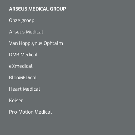
Wearables
ARSEUS MEDICAL GROUP
Instrumentensets
Software
Onze groep
Steriele velden
Arseus Medical
Alcoholmeter
Van Hopplynus Ophtalm
Chronische wondzorgproducten
Hydrocolloïden
DMB Medical
eXmedical
Zilververbanden
BlooMEDical
Schuimverbanden
Heart Medical
Hydrogel
Keiser
Pro-Motion Medical
Paraffine verbanden
Siliconen verbanden