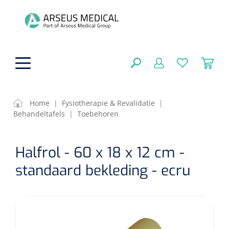
hoofdinhoud
Home
|
Fysiotherapie & Revalidatie
|
Behandeltafels
|
Toebehoren
ADL & Comfortzorg
SLUITEN
Halfrol - 60 x 18 x 12 cm -
FILTEREN
Behandeling
Algemene comfortzorg
standaard bekleding - ecru
Aromatherapie
Beademing
Maagsondes
ZOEKRESULTATEN
Beauty care
Chirurgie
Huid
Ventilatie toebehoren
Lichttherapie
Cryotherapie
Neuscanules