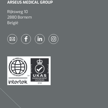
ARSEUS MEDICAL GROUP
Alginaten
Rijksweg 10
2880 Bornem
Diversen
België
Kleeflaag removers
Watten
Verbandhaakjes
Nierbekken
Wondreinigers