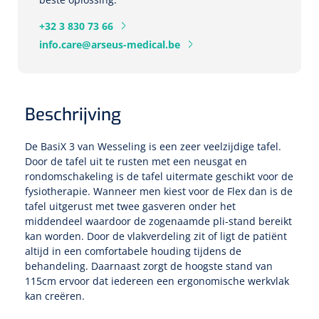
Tampontangen
Vingerspalken
Verzwaringsdekens
Dermatoscopen
+32 3 830 73 66
Bobath
Urinezakken & urinepotjes
Hoofdkussens
Uterustangen
Infuustherapie
Oppervlaktereiniging & -desinfectie
Enkelspalken
info.care@arseus-medical.be
Positioneringsmateriaal
Gynecologische lichtbronnen & toebehoren
Infuusstaander
Draagbaar
Glijmiddel
Matrassen & beschermers
Nageltangen
Papierwaren
Verpleegdekens
Kompressen & verbanden
Lichtbronnen & wanddispensers
Toebehoren
Handdoeken
Urinalen
Bedden
Toebehoren injectiemateriaal
Verwijdertangen voor wondhaken
Vetgaaskompressen
Beschrijving
Drinkhulpmiddelen
Zeletten
Loupebrillen
Traction
Dameshygiëne
Spoelingen
Gaaskompressen
De BasiX 3 van Wesseling is een zeer veelzijdige tafel.
Medisch kabinet
Bistouri
Bekers
Door de tafel uit te rusten met een neusgat en
Naaldcontainers en toebehoren
Otoscopen
Osteo
Onderzoekstafels
Zakdoekjes
Bedpannen & toiletemmers
Bistourimesjes
rondomschakeling is de tafel uitermate geschikt voor de
Oogkompressen
Koffiebekers
fysiotherapie. Wanneer men kiest voor de Flex dan is de
Ontsmettingsalcohol
Ophtalmoscopen
Kantel
Onderzoekslampen
tafel uitgerust met twee gasveren onder het
Toiletpapier
Stitch cutters
Niet inklevende verbanden
middendeel waardoor de zogenaamde pli-stand bereikt
Opzetstukken voor bekers
Naaldknippers
kan worden. Door de vlakverdeling zit of ligt de patiënt
Penlight
Tabouret
Dokterstassen & toebehoren
Werkdoeken
Volledige bistouris
Absorberende verbanden
altijd in een comfortabele houding tijdens de
Badkamerhulpmiddelen
behandeling. Daarnaast zorgt de hoogste stand van
Stuwbanden
Tongspatelhouders
Tabouretten
Servietten
Bistourihouders
115cm ervoor dat iedereen een ergonomische werkvlak
Fysiotechniek & hydromassage
Deppers
Toiletverhogers
kan creëren.
Alcoswabs
Shockwave
Voorhoofdslampen
Opstapjes
Onderzoekstafelpapier