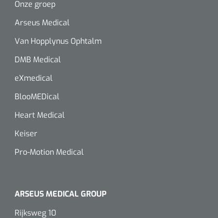
Onze groep
Alginaten
Arseus Medical
Van Hopplynus Ophtalm
Diversen
Kleeflaag removers
DMB Medical
eXmedical
Watten
BlooMEDical
Verbandhaakjes
Heart Medical
Nierbekken
Keiser
Pro-Motion Medical
Wondreinigers
ARSEUS MEDICAL GROUP
Rijksweg 10