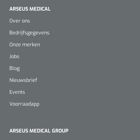
Wearables
ARSEUS MEDICAL
Instrumentensets
Software
Over ons
Steriele velden
Bedrijfsgegevens
Alcoholmeter
Onze merken
Chronische wondzorgproducten
Hydrocolloïden
Jobs
Blog
Zilververbanden
Nieuwsbrief
Schuimverbanden
Events
Hydrogel
Voorraadapp
Paraffine verbanden
ARSEUS MEDICAL GROUP
Siliconen verbanden