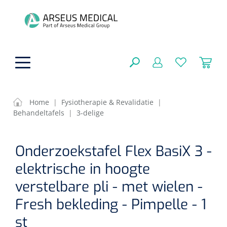
hoofdinhoud
Home
|
Fysiotherapie & Revalidatie
|
Behandeltafels
|
3-delige
ADL & Comfortzorg
SLUITEN
Onderzoekstafel Flex BasiX 3 -
FILTEREN
Behandeling
Algemene comfortzorg
elektrische in hoogte
Aromatherapie
Beademing
Maagsondes
verstelbare pli - met wielen -
ZOEKRESULTATEN
Beauty care
Fresh bekleding - Pimpelle - 1
Chirurgie
Huid
Ventilatie toebehoren
st
Lichttherapie
Cryotherapie
Neuscanules