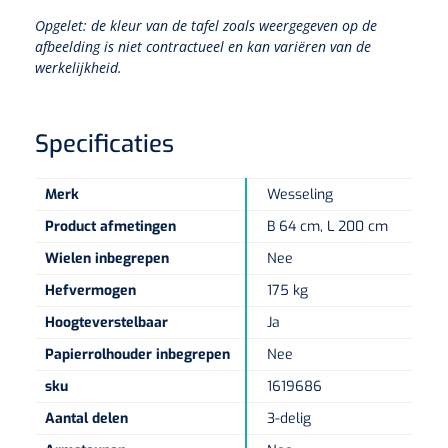
Non-woven kompressen
Instrumentendozen & verbandtrommels
Doucheramen
Opgelet: de kleur van de tafel zoals weergegeven op de
Tecar
Verbandtrommels
Handdoekrollen
afbeelding is niet contractueel en kan variëren van de
NKO
Karren & trolleys
Splitkompressen
Wandbeugels
werkelijkheid.
Laryngoscopen
Echografie
Linnenkarren
Instrumentendozen
Keukenrollen
Douchestoelen
Gipsverbanden & toebehoren
Audiometrie
Ultrageluid & elektrotherapie
Afvalverzamelaars
Specificaties
Cellulosepapier
Jersey kousen
Klemmen
Toiletbeugels
TENS
Transportwagens
Lichaamsmeting
Merk
Wesseling
Zinklijmverbanden
Oorlusjes
Persoonlijk beschermingsmateriaal
Diversen badkamerhulpmiddelen
Zelftest apparatuur
Product afmetingen
B 64 cm, L 200 cm
Kort-en microgolf
Wondzorgkarren
Mutsen
Polsterwatten
Pincetten
Toiletstoelen
Wielen inbegrepen
Nee
Thermometers
Hydromassage
Instrumentenwagens
Klompen
Hefvermogen
175 kg
Armdraagband
Scharen
Doucherolstoelen
Hoogteverstelbaar
Ja
Glucosemeters
Pressotherapie & massage
PC karren
Oordoppen
Loopzolen
Hysterometers
Papierrolhouder inbegrepen
Nee
Douchebrancard
Weegschalen
Thermotherapie
Medicatiekarren
Maskers
sku
1619686
Gipsen
Gipszagen & ringzagen
Douchetabouretten
Aantal delen
3-delig
Meetlatten
Lymfedrainage
Handschoenen
Tilliften