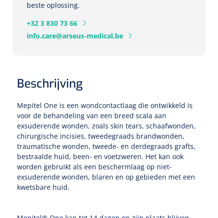
Tampontangen
Vingerspalken
beste oplossing.
Verzwaringsdekens
Dermatoscopen
Bobath
Urinezakken & urinepotjes
Hoofdkussens
+32 3 830 73 66
Uterustangen
Infuustherapie
Oppervlaktereiniging & -desinfectie
Enkelspalken
Positioneringsmateriaal
info.care@arseus-medical.be
Gynecologische lichtbronnen & toebehoren
Infuusstaander
Draagbaar
Glijmiddel
Matrassen & beschermers
Nageltangen
Papierwaren
Verpleegdekens
Kompressen & verbanden
Lichtbronnen & wanddispensers
Toebehoren
Handdoeken
Urinalen
Bedden
Toebehoren injectiemateriaal
Verwijdertangen voor wondhaken
Vetgaaskompressen
Beschrijving
Drinkhulpmiddelen
Zeletten
Loupebrillen
Traction
Dameshygiëne
Spoelingen
Gaaskompressen
Medisch kabinet
Bistouri
Bekers
Mepitel One is een wondcontactlaag die ontwikkeld is
Naaldcontainers en toebehoren
Otoscopen
voor de behandeling van een breed scala aan
Osteo
Onderzoekstafels
Zakdoekjes
Bedpannen & toiletemmers
Bistourimesjes
Oogkompressen
exsuderende wonden, zoals skin tears, schaafwonden,
Koffiebekers
chirurgische incisies, tweedegraads brandwonden,
Ontsmettingsalcohol
Ophtalmoscopen
Kantel
Onderzoekslampen
Toiletpapier
Stitch cutters
traumatische wonden, tweede- en derdegraads grafts,
Niet inklevende verbanden
Opzetstukken voor bekers
bestraalde huid, been- en voetzweren. Het kan ook
Naaldknippers
Penlight
Tabouret
Dokterstassen & toebehoren
Werkdoeken
worden gebruikt als een beschermlaag op niet-
Volledige bistouris
Absorberende verbanden
exsuderende wonden, blaren en op gebieden met een
Badkamerhulpmiddelen
Stuwbanden
kwetsbare huid.
Tongspatelhouders
Tabouretten
Servietten
Bistourihouders
Fysiotechniek & hydromassage
Deppers
Toiletverhogers
Alcoswabs
Shockwave
Voorhoofdslampen
Opstapjes
Onderzoekstafelpapier
Mepitel® One kan tot 14 dagen op zijn plaats blijven,