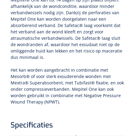
Non-woven kompressen
Instrumentendozen & verbandtrommels
Doucheramen
afhankelijk van de wondconditie, waardoor minder
Tecar
Verbandtrommels
verbandwissels nodig zijn. Dankzij de perforaties van
Handdoekrollen
NKO
Karren & trolleys
Splitkompressen
Wandbeugels
Mepitel One kan worden doorgelaten naar een
Laryngoscopen
Echografie
absorberend verband. De Safetac® laag voorkomt dat
Linnenkarren
Instrumentendozen
Keukenrollen
het verband aan de wond kleeft en zorgt voor
Douchestoelen
Gipsverbanden & toebehoren
atraumatische verbandwissels. De Safetac® laag sluit
Audiometrie
Ultrageluid & elektrotherapie
Afvalverzamelaars
Cellulosepapier
de wondranden af, waardoor het exsudaat niet op de
Jersey kousen
Klemmen
Toiletbeugels
omliggende huid kan lekken en het risico op maceratie
TENS
Transportwagens
dus minimaal is.
Lichaamsmeting
Zinklijmverbanden
Oorlusjes
Persoonlijk beschermingsmateriaal
Diversen badkamerhulpmiddelen
Zelftest apparatuur
Het kan worden aangebracht in combinatie met
Kort-en microgolf
Wondzorgkarren
Mutsen
Polsterwatten
Pincetten
Mesorb® of voor sterk exsuderende wonden met
Toiletstoelen
Mextra® Superabsorbent, met Tubifast® fixatie, en ook
Thermometers
Hydromassage
Instrumentenwagens
Klompen
onder compressieverbanden. Mepitel One kan ook
Armdraagband
Scharen
Doucherolstoelen
worden gebruikt in combinatie met Negative Pressure
Glucosemeters
Pressotherapie & massage
PC karren
Wound Therapy (NPWT).
Oordoppen
Loopzolen
Hysterometers
Douchebrancard
Weegschalen
Thermotherapie
Medicatiekarren
Maskers
Gipsen
Gipszagen & ringzagen
Specificaties
Douchetabouretten
Meetlatten
Lymfedrainage
Handschoenen
Tilliften