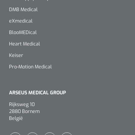
Alginaten
DMB Medical
eXmedical
Diversen
BlooMEDical
Kleeflaag removers
Heart Medical
Watten
Keiser
Pro-Motion Medical
Verbandhaakjes
Nierbekken
ARSEUS MEDICAL GROUP
Wondreinigers
Rijksweg 10
2880 Bornem
België