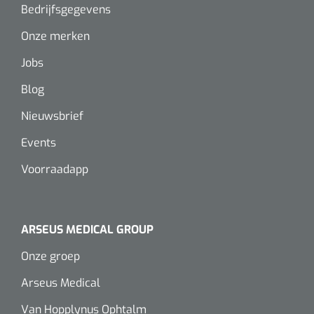
Wearables
Bedrijfsgegevens
Instrumentensets
Onze merken
Software
Steriele velden
Jobs
Alcoholmeter
Blog
Chronische wondzorgproducten
Nieuwsbrief
Hydrocolloïden
Events
Zilververbanden
Voorraadapp
Schuimverbanden
Hydrogel
ARSEUS MEDICAL GROUP
Onze groep
Paraffine verbanden
Arseus Medical
Siliconen verbanden
Van Hopplynus Ophtalm