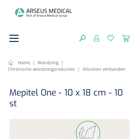
hoofdinhoud
Home
|
Wondzorg
|
Chronische wondzorgproducten
|
Siliconen verbanden
ADL & Comfortzorg
SLUITEN
Mepitel One - 10 x 18 cm - 10
FILTEREN
Behandeling
Algemene comfortzorg
st
Aromatherapie
Beademing
Maagsondes
ZOEKRESULTATEN
Beauty care
Chirurgie
Huid
Ventilatie toebehoren
Lichttherapie
Cryotherapie
Neuscanules