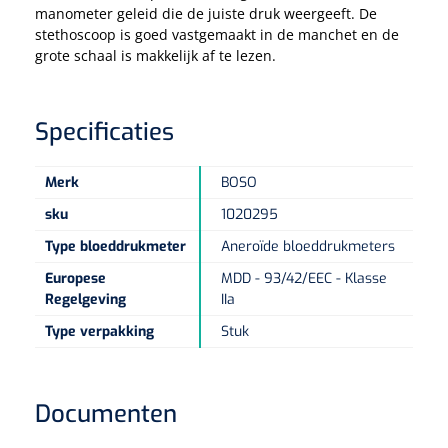
Tampontangen
Vingerspalken
manometer geleid die de juiste druk weergeeft. De
Verzwaringsdekens
stethoscoop is goed vastgemaakt in de manchet en de
Dermatoscopen
Bobath
Urinezakken & urinepotjes
Hoofdkussens
Uterustangen
Infuustherapie
grote schaal is makkelijk af te lezen.
Oppervlaktereiniging & -desinfectie
Enkelspalken
Positioneringsmateriaal
Gynecologische lichtbronnen & toebehoren
Infuusstaander
Draagbaar
Glijmiddel
Matrassen & beschermers
Nageltangen
Papierwaren
Verpleegdekens
Kompressen & verbanden
Specificaties
Lichtbronnen & wanddispensers
Toebehoren
Handdoeken
Urinalen
Bedden
Toebehoren injectiemateriaal
Verwijdertangen voor wondhaken
Vetgaaskompressen
Drinkhulpmiddelen
Zeletten
Merk
BOSO
Loupebrillen
Traction
Dameshygiëne
Spoelingen
Gaaskompressen
Medisch kabinet
Bistouri
Bekers
sku
1020295
Naaldcontainers en toebehoren
Otoscopen
Osteo
Onderzoekstafels
Zakdoekjes
Bedpannen & toiletemmers
Bistourimesjes
Type bloeddrukmeter
Aneroïde bloeddrukmeters
Oogkompressen
Koffiebekers
Europese
MDD - 93/42/EEC - Klasse
Ontsmettingsalcohol
Ophtalmoscopen
Kantel
Onderzoekslampen
Toiletpapier
Stitch cutters
Regelgeving
IIa
Niet inklevende verbanden
Opzetstukken voor bekers
Naaldknippers
Type verpakking
Stuk
Penlight
Tabouret
Dokterstassen & toebehoren
Werkdoeken
Volledige bistouris
Absorberende verbanden
Badkamerhulpmiddelen
Stuwbanden
Tongspatelhouders
Tabouretten
Servietten
Bistourihouders
Fysiotechniek & hydromassage
Deppers
Toiletverhogers
Documenten
Alcoswabs
Shockwave
Voorhoofdslampen
Opstapjes
Onderzoekstafelpapier