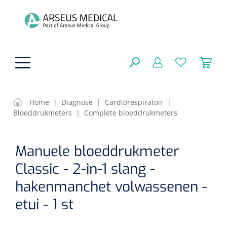
hoofdinhoud
Home
|
Diagnose
|
Cardiorespiratoir
|
Bloeddrukmeters
|
Complete bloeddrukmeters
ADL & Comfortzorg
SLUITEN
Manuele bloeddrukmeter
FILTEREN
Behandeling
Algemene comfortzorg
Classic - 2-in-1 slang -
Aromatherapie
Beademing
Maagsondes
hakenmanchet volwassenen -
ZOEKRESULTATEN
Beauty care
etui - 1 st
Chirurgie
Huid
Ventilatie toebehoren
Lichttherapie
Cryotherapie
Neuscanules