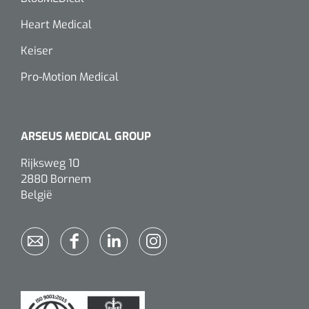
Wearables
Instrumentensets
Heart Medical
Software
Keiser
Steriele velden
Alcoholmeter
Pro-Motion Medical
Chronische wondzorgproducten
Hydrocolloïden
ARSEUS MEDICAL GROUP
Zilververbanden
Rijksweg 10
2880 Bornem
Schuimverbanden
België
Hydrogel
Paraffine verbanden
Siliconen verbanden