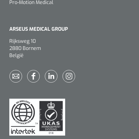
Pro-Motion Medical
Wearables
Instrumentensets
Software
Steriele velden
ARSEUS MEDICAL GROUP
Alcoholmeter
Rijksweg 10
Chronische wondzorgproducten
2880 Bornem
Hydrocolloïden
België
Zilververbanden
Schuimverbanden
Hydrogel
Paraffine verbanden
Siliconen verbanden