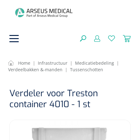
hoofdinhoud
Home
|
Infrastructuur
|
Medicatiebedeling
|
Verdeelbakken &-manden
|
Tussenschotten
ADL & Comfortzorg
SLUITEN
Verdeler voor Treston
FILTEREN
Behandeling
Algemene comfortzorg
container 4010 - 1 st
Aromatherapie
Beademing
Maagsondes
ZOEKRESULTATEN
Beauty care
Chirurgie
Huid
Ventilatie toebehoren
Lichttherapie
Cryotherapie
Neuscanules