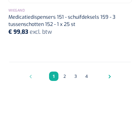
WIEGAND
Medicatiedispensers 151 - schuifdeksels 159 - 3
tussenschotten 152 - 1 x 25 st
€ 99,83
excl. btw
1
2
3
4
Pagina
Pagina
Pagina
Pagina