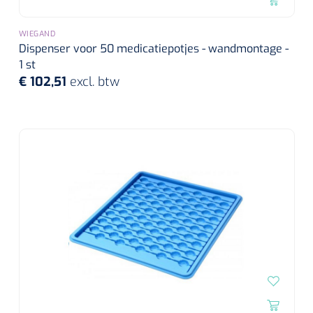
Alginaten
WIEGAND
Dispenser voor 50 medicatiepotjes - wandmontage -
Diversen
1 st
€ 102,51
excl. btw
Kleeflaag removers
Watten
Verbandhaakjes
Nierbekken
Wondreinigers