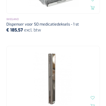
Wearables
Instrumentensets
Software
Steriele velden
WIEGAND
Dispenser voor 50 medicatiedeksels - 1 st
Alcoholmeter
€ 185,57
excl. btw
Chronische wondzorgproducten
Hydrocolloïden
Zilververbanden
Schuimverbanden
Hydrogel
Paraffine verbanden
Siliconen verbanden