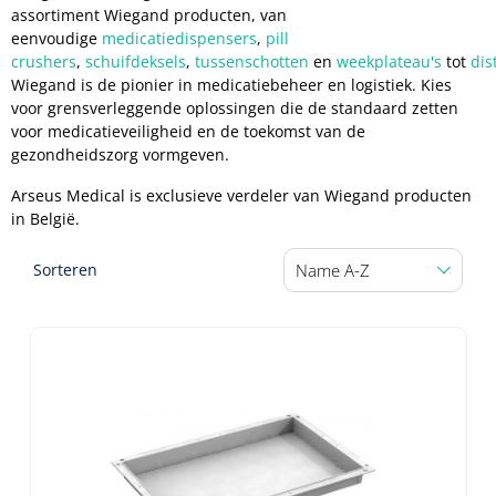
Non-woven kompressen
Instrumentendozen & verbandtrommels
Doucheramen
assortiment Wiegand producten, van
Tecar
eenvoudige
medicatiedispensers
,
pill
Verbandtrommels
Handdoekrollen
NKO
Karren & trolleys
Splitkompressen
crushers
,
schuifdeksels
,
tussenschotten
en
weekplateau's
tot
dis
Wandbeugels
Wiegand is de pionier in medicatiebeheer en logistiek. Kies
Laryngoscopen
Echografie
Linnenkarren
Instrumentendozen
Keukenrollen
voor grensverleggende oplossingen die de standaard zetten
Douchestoelen
Gipsverbanden & toebehoren
voor medicatieveiligheid en de toekomst van de
Audiometrie
Ultrageluid & elektrotherapie
Afvalverzamelaars
gezondheidszorg vormgeven.
Cellulosepapier
Jersey kousen
Klemmen
Toiletbeugels
Arseus Medical is exclusieve verdeler van Wiegand producten
TENS
Transportwagens
Lichaamsmeting
Zinklijmverbanden
in België.
Oorlusjes
Persoonlijk beschermingsmateriaal
Diversen badkamerhulpmiddelen
Zelftest apparatuur
Kort-en microgolf
Wondzorgkarren
Mutsen
Sorteren
Polsterwatten
Pincetten
Toiletstoelen
Thermometers
Hydromassage
Instrumentenwagens
Klompen
Armdraagband
Scharen
Doucherolstoelen
Glucosemeters
Pressotherapie & massage
PC karren
Oordoppen
Loopzolen
Hysterometers
Douchebrancard
Weegschalen
Thermotherapie
Medicatiekarren
Maskers
Gipsen
Gipszagen & ringzagen
Douchetabouretten
Meetlatten
Lymfedrainage
Handschoenen
Tilliften