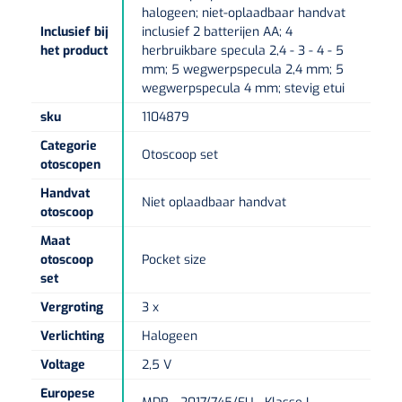
Non-woven kompressen
Instrumentendozen & verbandtrommels
Doucheramen
halogeen; niet-oplaadbaar handvat
Tecar
Inclusief bij
inclusief 2 batterijen AA; 4
Verbandtrommels
Handdoekrollen
NKO
Karren & trolleys
Splitkompressen
het product
herbruikbare specula 2,4 - 3 - 4 - 5
Wandbeugels
mm; 5 wegwerpspecula 2,4 mm; 5
Laryngoscopen
Echografie
Linnenkarren
Instrumentendozen
Keukenrollen
wegwerpspecula 4 mm; stevig etui
Douchestoelen
Gipsverbanden & toebehoren
Audiometrie
sku
1104879
Ultrageluid & elektrotherapie
Afvalverzamelaars
Cellulosepapier
Jersey kousen
Klemmen
Toiletbeugels
Categorie
Otoscoop set
TENS
otoscopen
Transportwagens
Lichaamsmeting
Zinklijmverbanden
Oorlusjes
Persoonlijk beschermingsmateriaal
Diversen badkamerhulpmiddelen
Handvat
Zelftest apparatuur
Niet oplaadbaar handvat
Kort-en microgolf
Wondzorgkarren
Mutsen
otoscoop
Polsterwatten
Pincetten
Toiletstoelen
Maat
Thermometers
Hydromassage
Instrumentenwagens
Klompen
otoscoop
Pocket size
Armdraagband
Scharen
Doucherolstoelen
set
Glucosemeters
Pressotherapie & massage
PC karren
Oordoppen
Vergroting
3 x
Loopzolen
Hysterometers
Douchebrancard
Weegschalen
Verlichting
Halogeen
Thermotherapie
Medicatiekarren
Maskers
Gipsen
Gipszagen & ringzagen
Voltage
2,5 V
Douchetabouretten
Meetlatten
Lymfedrainage
Handschoenen
Europese
Tilliften