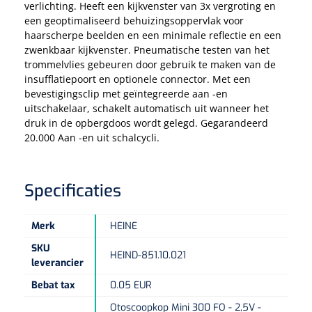
Tampontangen
verlichting. Heeft een kijkvenster van 3x vergroting en
Vingerspalken
Verzwaringsdekens
een geoptimaliseerd behuizingsoppervlak voor
Dermatoscopen
Bobath
Urinezakken & urinepotjes
Hoofdkussens
Uterustangen
haarscherpe beelden en een minimale reflectie en een
Infuustherapie
Oppervlaktereiniging & -desinfectie
Enkelspalken
Positioneringsmateriaal
zwenkbaar kijkvenster. Pneumatische testen van het
Gynecologische lichtbronnen & toebehoren
Infuusstaander
Draagbaar
Glijmiddel
trommelvlies gebeuren door gebruik te maken van de
Matrassen & beschermers
Nageltangen
Papierwaren
insufflatiepoort en optionele connector. Met een
Verpleegdekens
Kompressen & verbanden
bevestigingsclip met geïntegreerde aan -en
Lichtbronnen & wanddispensers
Toebehoren
Handdoeken
Urinalen
Bedden
Toebehoren injectiemateriaal
Verwijdertangen voor wondhaken
Vetgaaskompressen
uitschakelaar, schakelt automatisch uit wanneer het
druk in de opbergdoos wordt gelegd. Gegarandeerd
Drinkhulpmiddelen
Zeletten
Loupebrillen
Traction
Dameshygiëne
Spoelingen
20.000 Aan -en uit schalcycli.
Gaaskompressen
Medisch kabinet
Bistouri
Bekers
Naaldcontainers en toebehoren
Otoscopen
Osteo
Onderzoekstafels
Zakdoekjes
Bedpannen & toiletemmers
Bistourimesjes
Oogkompressen
Koffiebekers
Specificaties
Ontsmettingsalcohol
Ophtalmoscopen
Kantel
Onderzoekslampen
Toiletpapier
Stitch cutters
Niet inklevende verbanden
Opzetstukken voor bekers
Merk
HEINE
Naaldknippers
Penlight
Tabouret
Dokterstassen & toebehoren
Werkdoeken
Volledige bistouris
Absorberende verbanden
SKU
HEIND-851.10.021
Badkamerhulpmiddelen
leverancier
Stuwbanden
Tongspatelhouders
Tabouretten
Servietten
Bistourihouders
Fysiotechniek & hydromassage
Deppers
Toiletverhogers
Bebat tax
0.05 EUR
Alcoswabs
Shockwave
Voorhoofdslampen
Opstapjes
Onderzoekstafelpapier
Otoscoopkop Mini 300 FO - 2,5V -