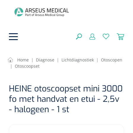
hoofdinhoud
Home
|
Diagnose
|
Lichtdiagnostiek
|
Otoscopen
|
Otoscoopset
ADL & Comfortzorg
SLUITEN
HEINE otoscoopset mini 3000
FILTEREN
Behandeling
Algemene comfortzorg
fo met handvat en etui - 2,5v
Aromatherapie
Beademing
Maagsondes
- halogeen - 1 st
ZOEKRESULTATEN
Beauty care
Chirurgie
Huid
Ventilatie toebehoren
Lichttherapie
Cryotherapie
Neuscanules