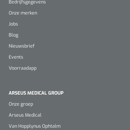
Bedrijfsgegevens
Wearables
Instrumentensets
Onze merken
Software
Jobs
Steriele velden
Alcoholmeter
Blog
Chronische wondzorgproducten
Nieuwsbrief
Hydrocolloïden
Events
Zilververbanden
Voorraadapp
Schuimverbanden
ARSEUS MEDICAL GROUP
Hydrogel
Onze groep
Paraffine verbanden
Arseus Medical
Siliconen verbanden
Van Hopplynus Ophtalm