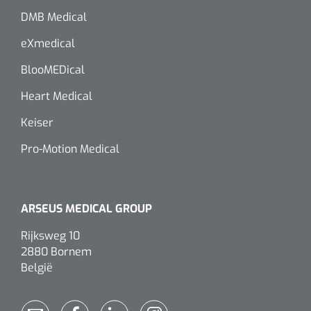
DMB Medical
Alginaten
eXmedical
Diversen
BlooMEDical
Kleeflaag removers
Heart Medical
Watten
Keiser
Pro-Motion Medical
Verbandhaakjes
Nierbekken
ARSEUS MEDICAL GROUP
Wondreinigers
Rijksweg 10
2880 Bornem
België