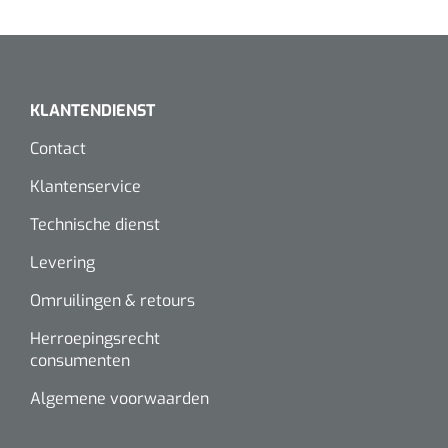
Wearables
Instrumentensets
Software
Steriele velden
Alcoholmeter
KLANTENDIENST
Chronische wondzorgproducten
Contact
Hydrocolloïden
Klantenservice
Technische dienst
Zilververbanden
Levering
Schuimverbanden
Omruilingen & retours
Hydrogel
Herroepingsrecht
consumenten
Paraffine verbanden
Algemene voorwaarden
Siliconen verbanden