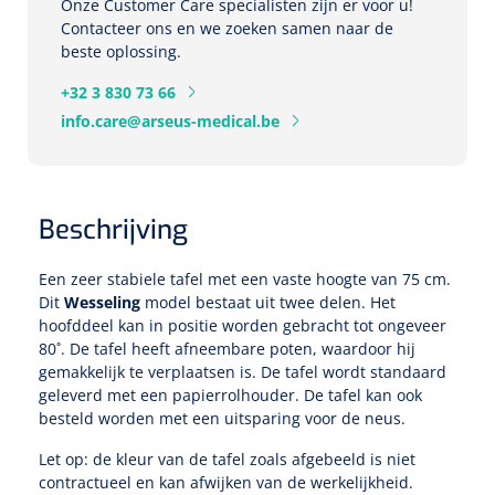
Tampontangen
Onze Customer Care specialisten zijn er voor u!
Vingerspalken
Verzwaringsdekens
Contacteer ons en we zoeken samen naar de
Dermatoscopen
Bobath
Urinezakken & urinepotjes
Hoofdkussens
beste oplossing.
Uterustangen
Infuustherapie
Oppervlaktereiniging & -desinfectie
Enkelspalken
Positioneringsmateriaal
+32 3 830 73 66
Gynecologische lichtbronnen & toebehoren
Infuusstaander
Draagbaar
Glijmiddel
Matrassen & beschermers
Nageltangen
Papierwaren
info.care@arseus-medical.be
Verpleegdekens
Kompressen & verbanden
Lichtbronnen & wanddispensers
Toebehoren
Handdoeken
Urinalen
Bedden
Toebehoren injectiemateriaal
Verwijdertangen voor wondhaken
Vetgaaskompressen
Drinkhulpmiddelen
Zeletten
Loupebrillen
Traction
Dameshygiëne
Spoelingen
Beschrijving
Gaaskompressen
Medisch kabinet
Bistouri
Bekers
Naaldcontainers en toebehoren
Otoscopen
Osteo
Onderzoekstafels
Zakdoekjes
Bedpannen & toiletemmers
Bistourimesjes
Oogkompressen
Een zeer stabiele tafel met een vaste hoogte van 75 cm.
Koffiebekers
Dit
Wesseling
model bestaat uit twee delen. Het
Ontsmettingsalcohol
Ophtalmoscopen
Kantel
Onderzoekslampen
Toiletpapier
Stitch cutters
hoofddeel kan in positie worden gebracht tot ongeveer
Niet inklevende verbanden
Opzetstukken voor bekers
80˚. De tafel heeft afneembare poten, waardoor hij
Naaldknippers
Penlight
gemakkelijk te verplaatsen is. De tafel wordt standaard
Tabouret
Dokterstassen & toebehoren
Werkdoeken
Volledige bistouris
Absorberende verbanden
geleverd met een papierrolhouder. De tafel kan ook
Badkamerhulpmiddelen
besteld worden met een uitsparing voor de neus.
Stuwbanden
Tongspatelhouders
Tabouretten
Servietten
Bistourihouders
Fysiotechniek & hydromassage
Deppers
Toiletverhogers
Let op: de kleur van de tafel zoals afgebeeld is niet
Alcoswabs
Shockwave
Voorhoofdslampen
contractueel en kan afwijken van de werkelijkheid.
Opstapjes
Onderzoekstafelpapier