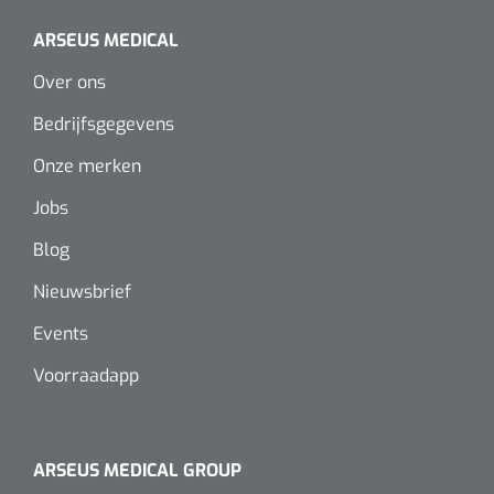
Alginaten
ARSEUS MEDICAL
Over ons
Diversen
Bedrijfsgegevens
Kleeflaag removers
Onze merken
Watten
Jobs
Verbandhaakjes
Blog
Nieuwsbrief
Nierbekken
Events
Wondreinigers
Voorraadapp
ARSEUS MEDICAL GROUP