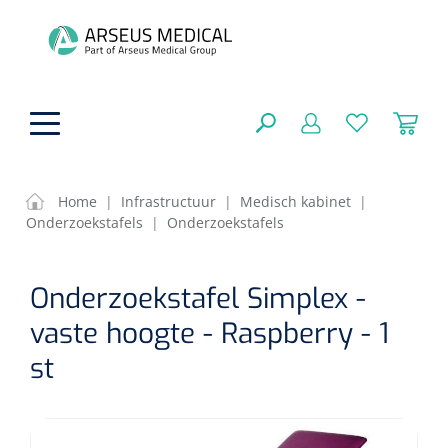
hoofdinhoud
Home
|
Infrastructuur
|
Medisch kabinet
|
Onderzoekstafels
|
Onderzoekstafels
ADL & Comfortzorg
SLUITEN
Onderzoekstafel Simplex -
FILTEREN
Behandeling
Algemene comfortzorg
vaste hoogte - Raspberry - 1
Aromatherapie
Beademing
Maagsondes
st
ZOEKRESULTATEN
Beauty care
Chirurgie
Huid
Ventilatie toebehoren
Lichttherapie
Cryotherapie
Neuscanules