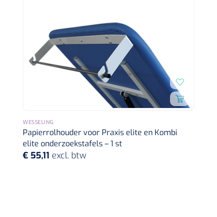
Wearables
Instrumentensets
Software
Steriele velden
Alcoholmeter
Chronische wondzorgproducten
Hydrocolloïden
Zilververbanden
WESSELING
Papierrolhouder voor Praxis elite en Kombi
Schuimverbanden
elite onderzoekstafels – 1 st
€ 55,11
excl. btw
Hydrogel
Paraffine verbanden
Siliconen verbanden