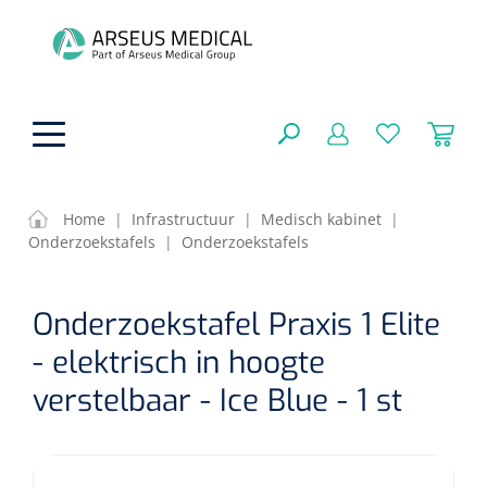
hoofdinhoud
Home
|
Infrastructuur
|
Medisch kabinet
|
Onderzoekstafels
|
Onderzoekstafels
ADL & Comfortzorg
SLUITEN
Onderzoekstafel Praxis 1 Elite
FILTEREN
Behandeling
Algemene comfortzorg
- elektrisch in hoogte
Aromatherapie
Beademing
Maagsondes
verstelbaar - Ice Blue - 1 st
ZOEKRESULTATEN
Beauty care
Chirurgie
Huid
Ventilatie toebehoren
Lichttherapie
Cryotherapie
Neuscanules