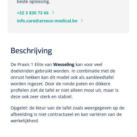
Tampontangen
beste oplossing.
Vingerspalken
Verzwaringsdekens
Dermatoscopen
Bobath
+32 3 830 73 66
Urinezakken & urinepotjes
Hoofdkussens
Uterustangen
Infuustherapie
Oppervlaktereiniging & -desinfectie
Enkelspalken
info.care@arseus-medical.be
Positioneringsmateriaal
Gynecologische lichtbronnen & toebehoren
Infuusstaander
Draagbaar
Glijmiddel
Matrassen & beschermers
Nageltangen
Papierwaren
Verpleegdekens
Kompressen & verbanden
Lichtbronnen & wanddispensers
Toebehoren
Handdoeken
Urinalen
Bedden
Toebehoren injectiemateriaal
Verwijdertangen voor wondhaken
Vetgaaskompressen
Beschrijving
Drinkhulpmiddelen
Zeletten
Loupebrillen
Traction
Dameshygiëne
Spoelingen
Gaaskompressen
Medisch kabinet
De Praxis 1 Elite van
Wesseling
kan voor veel
Bistouri
Bekers
Naaldcontainers en toebehoren
doeleinden gebruikt worden. In combinatie met de
Otoscopen
Osteo
Onderzoekstafels
Zakdoekjes
Bedpannen & toiletemmers
Bistourimesjes
Oogkompressen
onrust hekken kan dit model ook als aankleedtafel
Koffiebekers
worden ingezet. Door de ronde poten en dikkere
Ontsmettingsalcohol
Ophtalmoscopen
Kantel
Onderzoekslampen
Toiletpapier
Stitch cutters
profielen ziet de tafel er niet alleen mooi uit, maar is
Niet inklevende verbanden
Opzetstukken voor bekers
deze ook zeer sterk en stabiel.
Naaldknippers
Penlight
Tabouret
Dokterstassen & toebehoren
Werkdoeken
Volledige bistouris
Absorberende verbanden
Opgelet: de kleur van de tafel zoals weergegeven op de
Badkamerhulpmiddelen
afbeelding is niet contractueel en kan variëren van de
Stuwbanden
Tongspatelhouders
Tabouretten
Servietten
Bistourihouders
werkelijkheid.
Fysiotechniek & hydromassage
Deppers
Toiletverhogers
Alcoswabs
Shockwave
Voorhoofdslampen
Opstapjes
Onderzoekstafelpapier