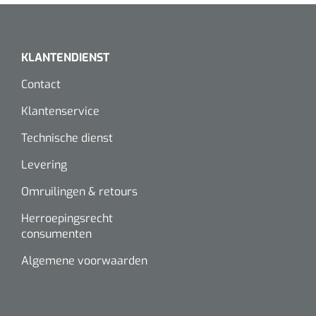
Alginaten
KLANTENDIENST
Diversen
Contact
Kleeflaag removers
Klantenservice
Watten
Technische dienst
Verbandhaakjes
Levering
Omruilingen & retours
Nierbekken
Herroepingsrecht
Wondreinigers
consumenten
Algemene voorwaarden