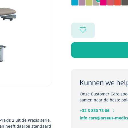
Pagode Blue
Pimpelle
Pomelo
Portobello
Raspberry
Sienna
Sunri
T
Kunnen we hel
Onze Customer Care speci
samen naar de beste opl
+32 3 830 73 66
info.care@arseus-medica
Praxis 2 uit de Praxis serie.
en heeft daarbij standaard