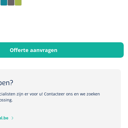
se
aupe
Teal
Titanium
Zest
Offerte aanvragen
pen?
alisten zijn er voor u! Contacteer ons en we zoeken
ossing.
l.be