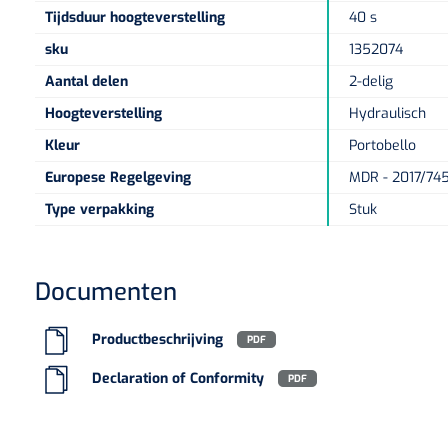
Tijdsduur hoogteverstelling
40 s
sku
1352074
Aantal delen
2-delig
Hoogteverstelling
Hydraulisch
Kleur
Portobello
Europese Regelgeving
MDR - 2017/745
Type verpakking
Stuk
Documenten
Productbeschrijving
PDF
Declaration of Conformity
PDF