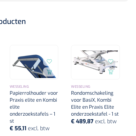
roducten
WESSELING
WESSELING
Papierrolhouder voor
Rondomschakeling
Praxis elite en Kombi
voor BasiX, Kombi
elite
Elite en Praxis Elite
onderzoekstafels – 1
onderzoekstafel - 1 st
st
€ 489,87
excl. btw
€ 55,11
excl. btw