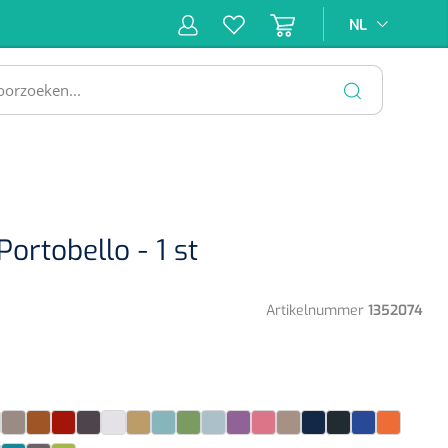
NL
NL
ne &
Incontinentiezorg
Injectiemateriaal
Infrastruc
ectie
SLUITEN
Portobello - 1 st
Artikelnummer
1352074
late
itroen
Cocos
Copper
Coral
Coriander
Crystal
Curry
Emerald
Grass
Ice Blue
Lavendel
Lollipop
Lounge
Marine
Nero
Ocean
Oranje