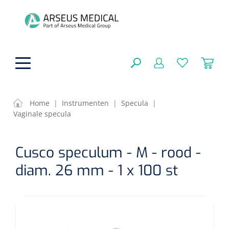
hoofdinhoud
Home
|
Instrumenten
|
Specula
|
Vaginale specula
ADL & Comfortzorg
SLUITEN
Cusco speculum - M - rood -
FILTEREN
Behandeling
Algemene comfortzorg
diam. 26 mm - 1 x 100 st
Aromatherapie
Beademing
Maagsondes
ZOEKRESULTATEN
Beauty care
Chirurgie
Huid
Ventilatie toebehoren
Lichttherapie
Cryotherapie
Neuscanules