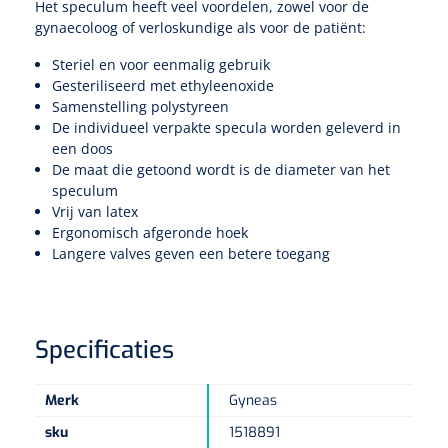
Non-woven kompressen
Instrumentendozen & verbandtrommels
Het speculum heeft veel voordelen, zowel voor de
Doucheramen
gynaecoloog of verloskundige als voor de patiënt:
Tecar
Verbandtrommels
Handdoekrollen
NKO
Karren & trolleys
Splitkompressen
Wandbeugels
Steriel en voor eenmalig gebruik
Laryngoscopen
Echografie
Linnenkarren
Gesteriliseerd met ethyleenoxide
Instrumentendozen
Keukenrollen
Samenstelling polystyreen
Douchestoelen
Gipsverbanden & toebehoren
De individueel verpakte specula worden geleverd in
Audiometrie
Ultrageluid & elektrotherapie
Afvalverzamelaars
Cellulosepapier
Jersey kousen
een doos
Klemmen
Toiletbeugels
De maat die getoond wordt is de diameter van het
TENS
Transportwagens
speculum
Lichaamsmeting
Zinklijmverbanden
Oorlusjes
Persoonlijk beschermingsmateriaal
Diversen badkamerhulpmiddelen
Vrij van latex
Zelftest apparatuur
Ergonomisch afgeronde hoek
Kort-en microgolf
Wondzorgkarren
Mutsen
Polsterwatten
Pincetten
Langere valves geven een betere toegang
Toiletstoelen
Thermometers
Hydromassage
Instrumentenwagens
Klompen
Armdraagband
Scharen
Doucherolstoelen
Glucosemeters
Pressotherapie & massage
PC karren
Oordoppen
Specificaties
Loopzolen
Hysterometers
Douchebrancard
Weegschalen
Thermotherapie
Medicatiekarren
Maskers
Gipsen
Merk
Gyneas
Gipszagen & ringzagen
Douchetabouretten
Meetlatten
sku
1518891
Lymfedrainage
Handschoenen
Tilliften