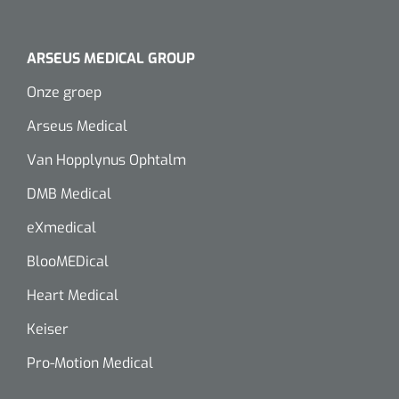
Alginaten
ARSEUS MEDICAL GROUP
Diversen
Onze groep
Kleeflaag removers
Arseus Medical
Watten
Van Hopplynus Ophtalm
DMB Medical
Verbandhaakjes
eXmedical
Nierbekken
BlooMEDical
Wondreinigers
Heart Medical
Keiser
Pro-Motion Medical