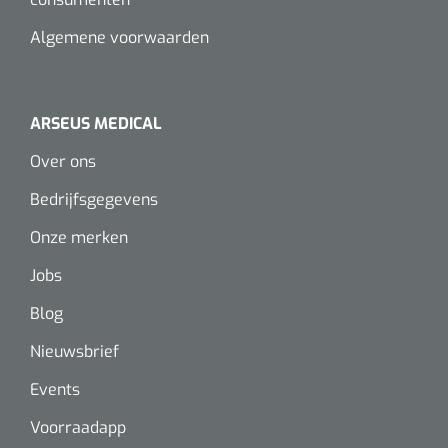
Wearables
Instrumentensets
Algemene voorwaarden
Software
Steriele velden
Alcoholmeter
ARSEUS MEDICAL
Chronische wondzorgproducten
Over ons
Hydrocolloïden
Bedrijfsgegevens
Zilververbanden
Onze merken
Jobs
Schuimverbanden
Blog
Hydrogel
Nieuwsbrief
Paraffine verbanden
Events
Siliconen verbanden
Voorraadapp