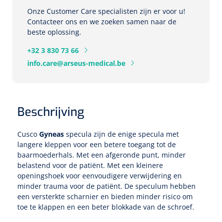
Tampontangen
Vingerspalken
Verzwaringsdekens
Onze Customer Care specialisten zijn er voor u!
Dermatoscopen
Bobath
Urinezakken & urinepotjes
Contacteer ons en we zoeken samen naar de
Hoofdkussens
Uterustangen
Infuustherapie
Oppervlaktereiniging & -desinfectie
Enkelspalken
beste oplossing.
Positioneringsmateriaal
Gynecologische lichtbronnen & toebehoren
Infuusstaander
Draagbaar
Glijmiddel
Matrassen & beschermers
Nageltangen
+32 3 830 73 66
Papierwaren
Verpleegdekens
Kompressen & verbanden
info.care@arseus-medical.be
Lichtbronnen & wanddispensers
Toebehoren
Handdoeken
Urinalen
Bedden
Toebehoren injectiemateriaal
Verwijdertangen voor wondhaken
Vetgaaskompressen
Drinkhulpmiddelen
Zeletten
Loupebrillen
Traction
Dameshygiëne
Spoelingen
Gaaskompressen
Medisch kabinet
Bistouri
Bekers
Beschrijving
Naaldcontainers en toebehoren
Otoscopen
Osteo
Onderzoekstafels
Zakdoekjes
Bedpannen & toiletemmers
Bistourimesjes
Oogkompressen
Koffiebekers
Cusco
Gyneas
specula zijn de enige specula met
Ontsmettingsalcohol
Ophtalmoscopen
Kantel
Onderzoekslampen
Toiletpapier
langere kleppen voor een betere toegang tot de
Stitch cutters
Niet inklevende verbanden
Opzetstukken voor bekers
baarmoederhals. Met een afgeronde punt, minder
Naaldknippers
belastend voor de patiënt. Met een kleinere
Penlight
Tabouret
Dokterstassen & toebehoren
Werkdoeken
Volledige bistouris
Absorberende verbanden
openingshoek voor eenvoudigere verwijdering en
Badkamerhulpmiddelen
minder trauma voor de patiënt. De speculum hebben
Stuwbanden
Tongspatelhouders
Tabouretten
Servietten
Bistourihouders
een versterkte scharnier en bieden minder risico om
Fysiotechniek & hydromassage
Deppers
Toiletverhogers
toe te klappen en een beter blokkade van de schroef.
Alcoswabs
Shockwave
Voorhoofdslampen
Opstapjes
Onderzoekstafelpapier