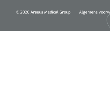
© 2026 Arseus Medical Group
Algemene voorw
ADL & Comfortzorg
Behandeling
Beademing
Chirurgie
Diagnose
EHBO & Reanimatie
Fysiotherapie & Revalidatie
Hygiëne & Desinfectie
Incontinentiezorg
Injectiemateriaal