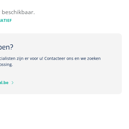
r beschikbaar.
NATIEF
pen?
alisten zijn er voor u! Contacteer ons en we zoeken
ossing.
l.be