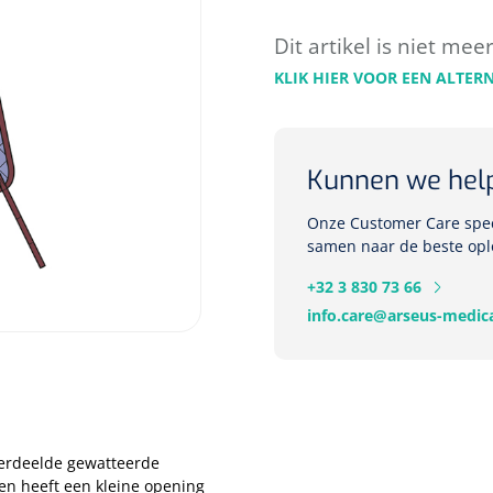
Dit artikel is niet mee
KLIK HIER VOOR EEN ALTER
Kunnen we hel
Onze Customer Care speci
samen naar de beste opl
+32 3 830 73 66
info.care@arseus-medica
verdeelde gewatteerde
 en heeft een kleine opening