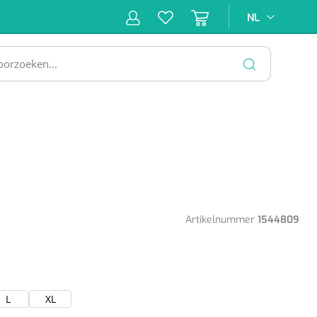
NL
NL
ne &
Incontinentiezorg
Injectiemateriaal
Infrastruc
ectie
SLUITEN
Artikelnummer
1544809
L
XL