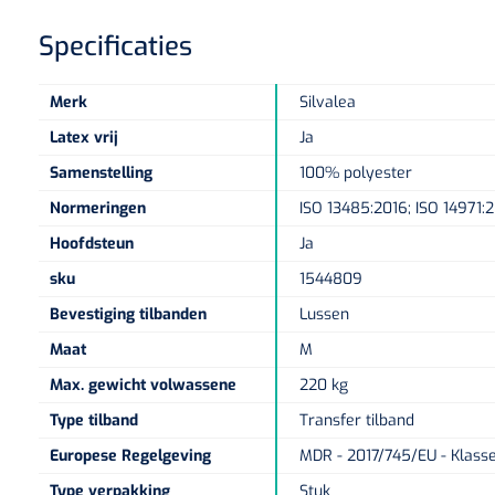
Specificaties
Merk
Silvalea
Latex vrij
Ja
Samenstelling
100% polyester
Normeringen
ISO 13485:2016; ISO 14971:
Hoofdsteun
Ja
sku
1544809
Bevestiging tilbanden
Lussen
Maat
M
Max. gewicht volwassene
220 kg
Type tilband
Transfer tilband
Europese Regelgeving
MDR - 2017/745/EU - Klasse
Type verpakking
Stuk