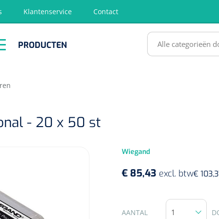
s
Klantenservice
Contact
RODUCTEN
PRODUCTEN
hirurgie
Diagnose
EHBO &
Fysiotherapie
Hygië
Reanimatie
& Revalidatie
Desinf
SULTATEN
ren
onal - 20 x 50 st
Wiegand
€ 85,43
excl. btw
€ 103,
AANTAL
D