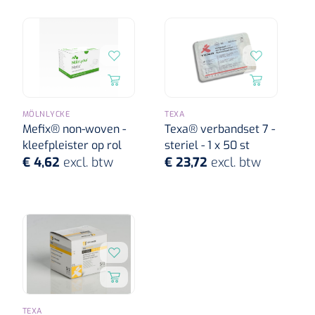
MÖLNLYCKE
TEXA
Mefix® non-woven -
Texa® verbandset 7 -
kleefpleister op rol
steriel - 1 x 50 st
€ 4,62
excl. btw
€ 23,72
excl. btw
TEXA