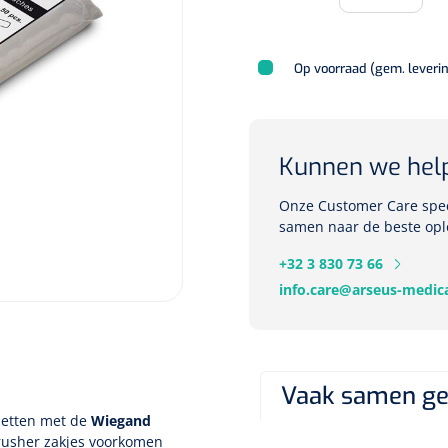
Op voorraad (gem. leveri
Kunnen we hel
Onze Customer Care speci
samen naar de beste opl
+32 3 830 73 66
info.care@arseus-medica
Vaak samen ge
letten met de
Wiegand
lCrusher zakjes voorkomen