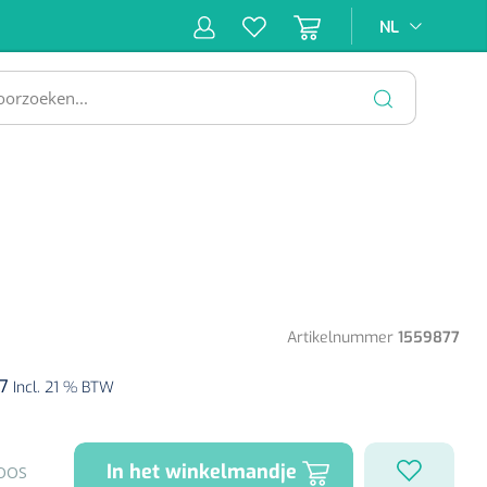
NL
NL
ne &
Incontinentiezorg
Injectiemateriaal
Infrastruc
ectie
SLUITEN
Artikelnummer
1559877
37
Incl. 21 % BTW
In het winkelmandje
OOS