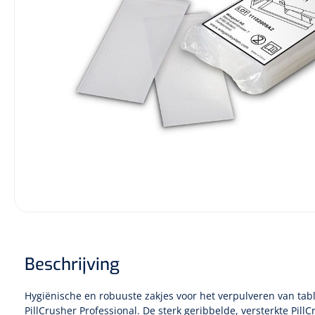
Incontinentiezorg
Injectiemateriaal
Infrastructuur
Instrumenten
Monitoring
Wondzorg
Beschrijving
Hygiënische en robuuste zakjes voor het verpulveren van tab
PillCrusher Professional. De sterk geribbelde, versterkte Pil