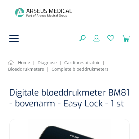
hoofdinhoud
Home
|
Diagnose
|
Cardiorespiratoir
|
Bloeddrukmeters
|
Complete bloeddrukmeters
ADL & Comfortzorg
SLUITEN
Digitale bloeddrukmeter BM81
FILTEREN
Behandeling
Algemene comfortzorg
- bovenarm - Easy Lock - 1 st
Aromatherapie
Beademing
Maagsondes
ZOEKRESULTATEN
Beauty care
Chirurgie
Huid
Ventilatie toebehoren
Lichttherapie
Cryotherapie
Neuscanules