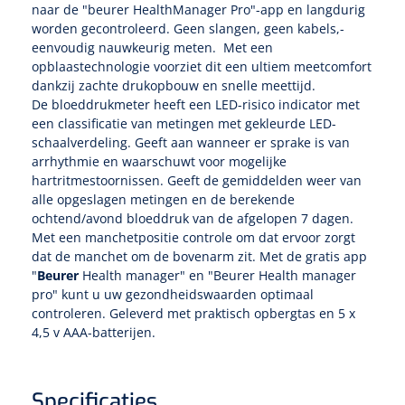
Tampontangen
Vingerspalken
naar de "beurer HealthManager Pro"-app en langdurig
Verzwaringsdekens
worden gecontroleerd. Geen slangen, geen kabels,-
Dermatoscopen
Bobath
Urinezakken & urinepotjes
Hoofdkussens
Uterustangen
eenvoudig nauwkeurig meten. Met een
Infuustherapie
Oppervlaktereiniging & -desinfectie
Enkelspalken
Positioneringsmateriaal
opblaastechnologie voorziet dit een ultiem meetcomfort
Gynecologische lichtbronnen & toebehoren
Infuusstaander
Draagbaar
Glijmiddel
dankzij zachte drukopbouw en snelle meettijd.
Matrassen & beschermers
Nageltangen
Papierwaren
De bloeddrukmeter heeft een LED-risico indicator met
Verpleegdekens
Kompressen & verbanden
Lichtbronnen & wanddispensers
een classificatie van metingen met gekleurde LED-
Toebehoren
Handdoeken
Urinalen
Bedden
Toebehoren injectiemateriaal
Verwijdertangen voor wondhaken
Vetgaaskompressen
schaalverdeling. Geeft aan wanneer er sprake is van
arrhythmie en waarschuwt voor mogelijke
Drinkhulpmiddelen
Zeletten
Loupebrillen
Traction
Dameshygiëne
Spoelingen
hartritmestoornissen. Geeft de gemiddelden weer van
Gaaskompressen
Medisch kabinet
Bistouri
Bekers
alle opgeslagen metingen en de berekende
Naaldcontainers en toebehoren
Otoscopen
Osteo
Onderzoekstafels
Zakdoekjes
ochtend/avond bloeddruk van de afgelopen 7 dagen.
Bedpannen & toiletemmers
Bistourimesjes
Oogkompressen
Koffiebekers
Met een manchetpositie controle om dat ervoor zorgt
Ontsmettingsalcohol
dat de manchet om de bovenarm zit. Met de gratis app
Ophtalmoscopen
Kantel
Onderzoekslampen
Toiletpapier
Stitch cutters
Niet inklevende verbanden
"
Beurer
Health manager" en "Beurer Health manager
Opzetstukken voor bekers
pro" kunt u uw gezondheidswaarden optimaal
Naaldknippers
Penlight
Tabouret
Dokterstassen & toebehoren
Werkdoeken
Volledige bistouris
controleren. Geleverd met praktisch opbergtas en 5 x
Absorberende verbanden
4,5 v AAA-batterijen.
Badkamerhulpmiddelen
Stuwbanden
Tongspatelhouders
Tabouretten
Servietten
Bistourihouders
Fysiotechniek & hydromassage
Deppers
Toiletverhogers
Alcoswabs
Shockwave
Voorhoofdslampen
Specificaties
Opstapjes
Onderzoekstafelpapier