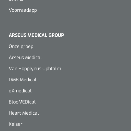
Wearables
Instrumentensets
Voorraadapp
Software
Steriele velden
Alcoholmeter
ARSEUS MEDICAL GROUP
Chronische wondzorgproducten
Onze groep
Hydrocolloïden
Arseus Medical
Zilververbanden
Van Hopplynus Ophtalm
DMB Medical
Schuimverbanden
eXmedical
Hydrogel
BlooMEDical
Paraffine verbanden
Heart Medical
Keiser
Siliconen verbanden