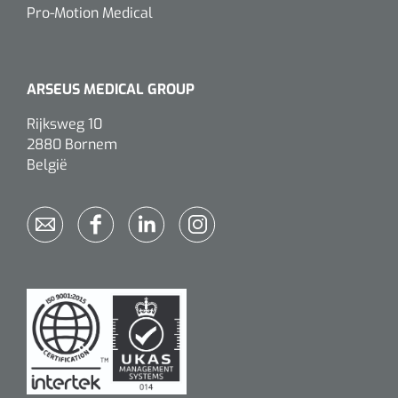
Pro-Motion Medical
Alginaten
Diversen
ARSEUS MEDICAL GROUP
Kleeflaag removers
Rijksweg 10
2880 Bornem
Watten
België
Verbandhaakjes
Nierbekken
Wondreinigers