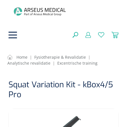
hoofdinhoud
Home
|
Fysiotherapie & Revalidatie
|
Analytische revalidatie
|
Excentrische training
ADL & Comfortzorg
SLUITEN
Squat Variation Kit - kBox4/5
FILTEREN
Behandeling
Algemene comfortzorg
Pro
Aromatherapie
Beademing
Maagsondes
ZOEKRESULTATEN
Beauty care
Chirurgie
Huid
Ventilatie toebehoren
Lichttherapie
Cryotherapie
Neuscanules