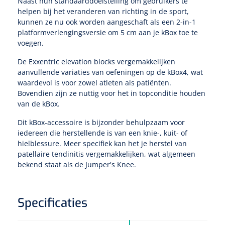
Tampontangen
Naast hun standaarddoelstelling om gebruikers te
Vingerspalken
Verzwaringsdekens
helpen bij het veranderen van richting in de sport,
Dermatoscopen
Bobath
Urinezakken & urinepotjes
kunnen ze nu ook worden aangeschaft als een 2-in-1
Hoofdkussens
Uterustangen
Infuustherapie
Oppervlaktereiniging & -desinfectie
Enkelspalken
platformverlengingsversie om 5 cm aan je kBox toe te
Positioneringsmateriaal
Gynecologische lichtbronnen & toebehoren
voegen.
Infuusstaander
Draagbaar
Glijmiddel
Matrassen & beschermers
Nageltangen
Papierwaren
Verpleegdekens
Kompressen & verbanden
De Exxentric elevation blocks vergemakkelijken
Lichtbronnen & wanddispensers
Toebehoren
Handdoeken
Urinalen
aanvullende variaties van oefeningen op de kBox4, wat
Bedden
Toebehoren injectiemateriaal
Verwijdertangen voor wondhaken
Vetgaaskompressen
waardevol is voor zowel atleten als patiënten.
Drinkhulpmiddelen
Zeletten
Loupebrillen
Bovendien zijn ze nuttig voor het in topconditie houden
Traction
Dameshygiëne
Spoelingen
Gaaskompressen
van de kBox.
Medisch kabinet
Bistouri
Bekers
Naaldcontainers en toebehoren
Otoscopen
Osteo
Onderzoekstafels
Zakdoekjes
Bedpannen & toiletemmers
Bistourimesjes
Dit kBox-accessoire is bijzonder behulpzaam voor
Oogkompressen
Koffiebekers
iedereen die herstellende is van een knie-, kuit- of
Ontsmettingsalcohol
Ophtalmoscopen
hielblessure. Meer specifiek kan het je herstel van
Kantel
Onderzoekslampen
Toiletpapier
Stitch cutters
Niet inklevende verbanden
patellaire tendinitis vergemakkelijken, wat algemeen
Opzetstukken voor bekers
bekend staat als de Jumper's Knee.
Naaldknippers
Penlight
Tabouret
Dokterstassen & toebehoren
Werkdoeken
Volledige bistouris
Absorberende verbanden
Badkamerhulpmiddelen
Stuwbanden
Tongspatelhouders
Tabouretten
Servietten
Bistourihouders
Specificaties
Fysiotechniek & hydromassage
Deppers
Toiletverhogers
Alcoswabs
Shockwave
Voorhoofdslampen
Opstapjes
Onderzoekstafelpapier