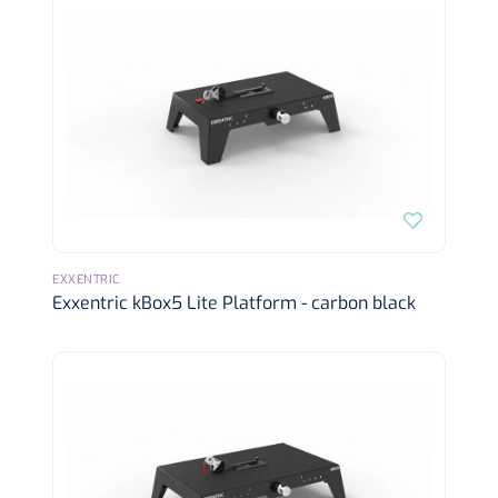
Alginaten
Diversen
Kleeflaag removers
Watten
Verbandhaakjes
EXXENTRIC
Nierbekken
Exxentric kBox5 Lite Platform - carbon black
Wondreinigers