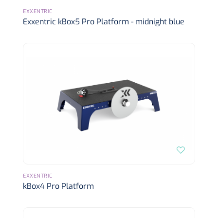
Wearables
EXXENTRIC
Instrumentensets
Exxentric kBox5 Pro Platform - midnight blue
Software
Steriele velden
Alcoholmeter
Chronische wondzorgproducten
Hydrocolloïden
Zilververbanden
Schuimverbanden
Hydrogel
EXXENTRIC
Paraffine verbanden
kBox4 Pro Platform
Siliconen verbanden