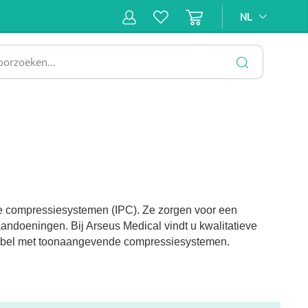
NL
NL
ne &
Incontinentiezorg
Injectiemateriaal
Infrastruc
ectie
SLUITEN
e compressiesystemen (IPC). Ze zorgen voor een
aandoeningen. Bij Arseus Medical vindt u kwalitatieve
atibel met toonaangevende compressiesystemen.