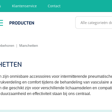
s
Klantenservice
Contact
RODUCTEN
PRODUCTEN
hirurgie
Diagnose
EHBO &
Fysiotherapie
Hygië
Reanimatie
& Revalidatie
Desinf
SULTATEN
ebehoren
|
Manchetten
HETTEN
 zijn onmisbare accessoires voor intermitterende pneumatisch
rukverdeling en comfort tijdens de behandeling van vasculaire 
 die geschikt zijn voor verschillende lichaamsdelen en comp
 duurzaamheid en effectiviteit staan bij ons centraal.