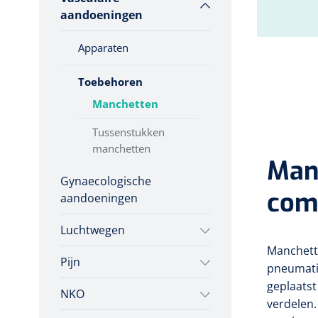
Incontinentiezorg
aandoeningen
Cryotherapie pennen
Injectiemateriaal
Apparaten
Patronen
Infrastructuur
Applicatoren
Toebehoren
Instrumenten
Manchetten
Monitoring
Tussenstukken
Wondzorg
manchetten
Man
Gynaecologische
com
aandoeningen
Luchtwegen
Manchette
Pijn
Aspiratie
pneumati
Aspiratietoestellen
geplaatst
NKO
Infuuspompen
verdelen.
Toebehoren aspiratie