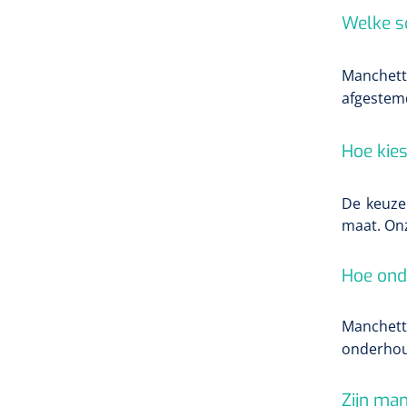
Welke s
Manchette
afgestem
Hoe kies
De
keuze
maat. Onz
Hoe ond
Manchet
onderhoud
Zijn man