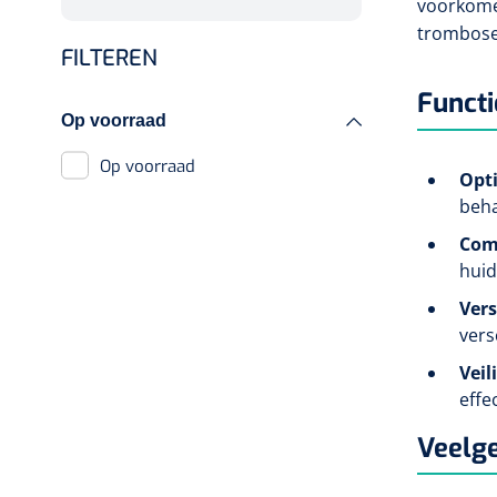
voorkome
Oorreiniging
Spuitpompen
trombose
Aërosol
FILTEREN
Aërosoltoestellen
Funct
Op voorraad
Toebehoren aërosol
Op voorraad
Opt
beha
Com
huid
Ver
vers
Veil
effe
Veelge