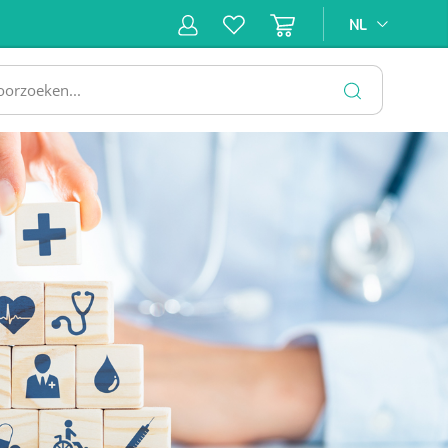
NL
NL
ne &
Incontinentiezorg
Injectiemateriaal
Infrastruc
ectie
SLUITEN