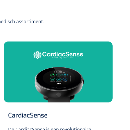
medisch assortiment.
CardiacSense
De CardiacSense is een revolutionaire