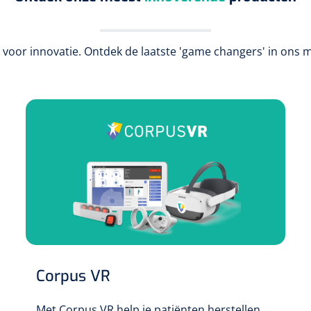
 voor innovatie. Ontdek de laatste 'game changers' in ons 
Corpus VR
Met Corpus VR help je patiënten herstellen