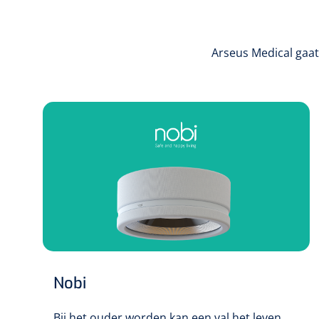
Arseus Medical gaat
Nobi
Bij het ouder worden kan een val het leven