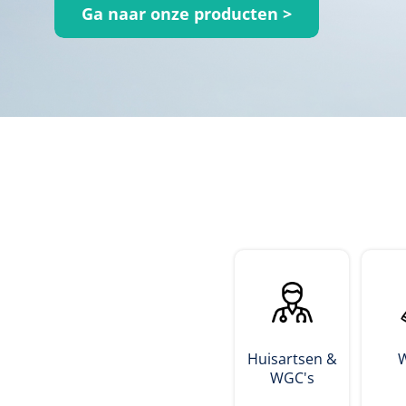
Ga naar onze producten >
Incontinentiezorg
Injectiemateriaal
Infrastructuur
Instrumenten
Monitoring
Wondzorg
Huisartsen &
WGC's