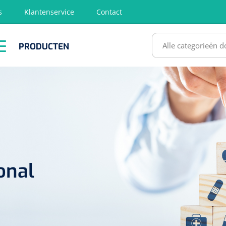
s
Klantenservice
Contact
RODUCTEN
PRODUCTEN
hirurgie
Diagnose
EHBO &
Fysiotherapie
Hygië
Reanimatie
& Revalidatie
Desinf
SULTATEN
onal