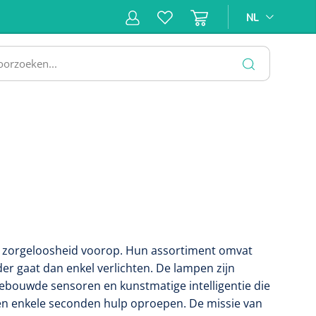
NL
NL
ne &
Incontinentiezorg
Injectiemateriaal
Infrastruc
ectie
SLUITEN
 en zorgeloosheid voorop. Hun assortiment omvat
der gaat dan enkel verlichten. De lampen zijn
ebouwde sensoren en kunstmatige intelligentie die
en enkele seconden hulp oproepen. De missie van