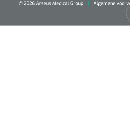
© 2026 Arseus Medical Group
Algemene voorw
ADL & Comfortzorg
Behandeling
Beademing
Chirurgie
Diagnose
EHBO & Reanimatie
Fysiotherapie & Revalidatie
Hygiëne & Desinfectie
Incontinentiezorg
Injectiemateriaal
Infrastructuur