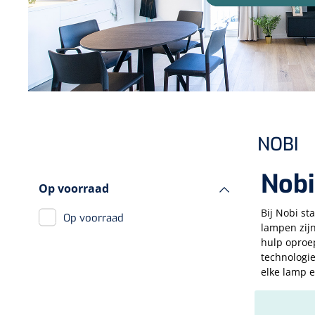
Incontinentiezorg
Injectiemateriaal
Infrastructuur
Instrumenten
Monitoring
Wondzorg
NOBI
Nobi
Op voorraad
Bij Nobi st
Op voorraad
lampen zij
hulp oproe
technologie
elke lamp 