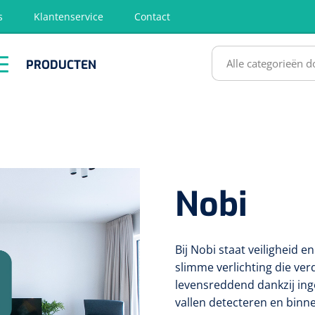
s
Klantenservice
Contact
RODUCTEN
PRODUCTEN
hirurgie
Diagnose
EHBO &
Fysiotherapie
Hygië
Reanimatie
& Revalidatie
Desinf
SULTATEN
Nobi
Bij Nobi staat veiligheid
slimme verlichting die ver
levensreddend dankzij ing
vallen detecteren en binn