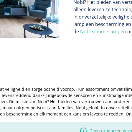
Nobi? Het bieden van vert
alleen leveren ze technol
in onverzettelijke veilighe
lamp een bescherming en 
de
Nobi slimme lampen
nu
aat veiligheid en zorgeloosheid voorop. Hun assortiment omvat slim
n levensreddend dankzij ingebouwde sensoren en kunstmatige intel
pen. De missie van Nobi? Het bieden van vertrouwen aan ouderen t
, maar ook gemoedsrust aan families. Nobi gelooft in onverzettelijke
een bescherming en elk moment een kans om levens te redden. O
Geen producten gev