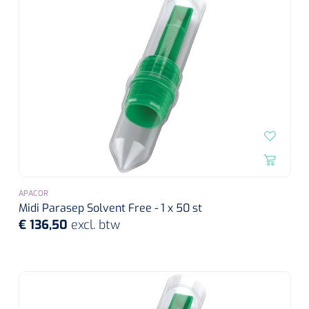
Wearables
Instrumentensets
Software
Steriele velden
Alcoholmeter
Chronische wondzorgproducten
Hydrocolloïden
Zilververbanden
Schuimverbanden
APACOR
Midi Parasep Solvent Free - 1 x 50 st
€ 136,50
excl. btw
Hydrogel
Paraffine verbanden
Siliconen verbanden