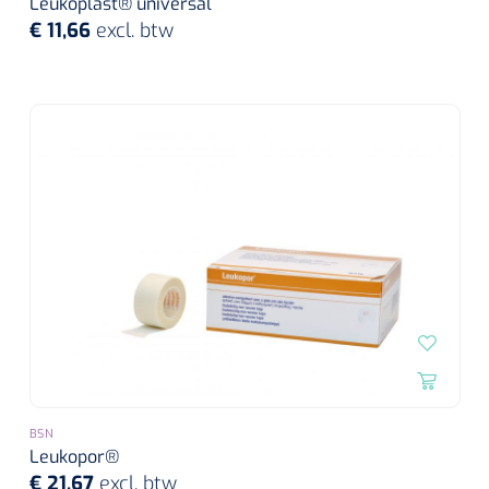
Leukoplast® universal
€ 11,66
excl. btw
BSN
Leukopor®
€ 21,67
excl. btw