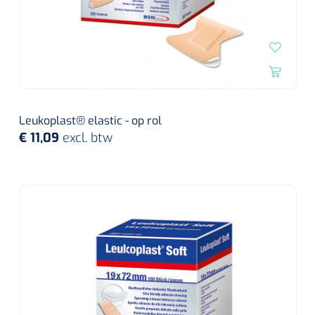
Wearables
Instrumentensets
Software
Steriele velden
Alcoholmeter
Chronische wondzorgproducten
Leukoplast® elastic - op rol
Hydrocolloïden
€ 11,09
excl. btw
Zilververbanden
Schuimverbanden
Hydrogel
Paraffine verbanden
Siliconen verbanden