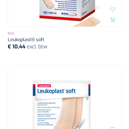
Alginaten
Diversen
BSN
Kleeflaag removers
Leukoplast® soft
€ 10,44
excl. btw
Watten
Verbandhaakjes
Nierbekken
Wondreinigers