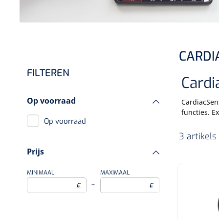
Incontinentiezorg
Injectiemateriaal
Infrastructuur
CARDI
Instrumenten
FILTEREN
Monitoring
Cardi
Wondzorg
Op voorraad
CardiacSens
functies. E
Op voorraad
3 artikel
Prijs
MINIMAAL
MAXIMAAL
–
€
€