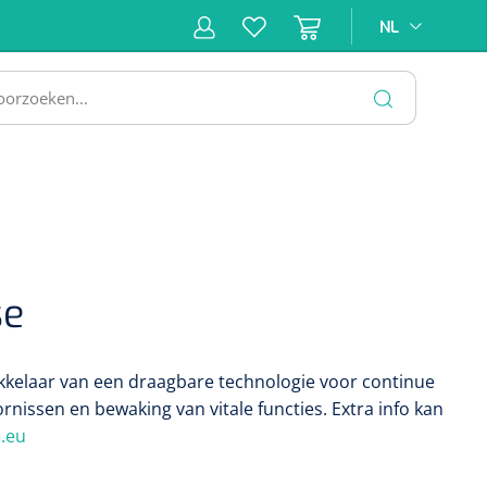
NL
NL
ne &
Incontinentiezorg
Injectiemateriaal
Infrastruc
ectie
SLUITEN
se
kkelaar van een draagbare technologie voor continue
rnissen en bewaking van vitale functies. Extra info kan
.eu