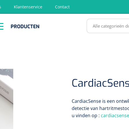
s
Klantenservice
Contact
RODUCTEN
PRODUCTEN
hirurgie
Diagnose
EHBO &
Fysiotherapie
Hygië
Reanimatie
& Revalidatie
Desinf
SULTATEN
CardiacSen
CardiacSense is een ontwi
detectie van hartritmestoo
u vinden op :
cardiacsense