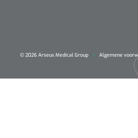
© 2026 Arseus Medical Group
Algemene voorw
ADL & Comfortzorg
Behandeling
Beademing
Chirurgie
Diagnose
EHBO & Reanimatie