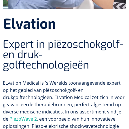
Diagnose
Postoperatieve steunverbanden
Massagetherapie
Diversen
Vasculaire aandoeningen
EHBO & Reanimatie
Laser chirurgie
Elvation
Dopplers
Apparaten
Warmtetherapie
Incentive spirometers
Laser toebehoren
Vasculaire dopplers
Fysiotherapie & Revalidatie
EHBO
Toebehoren
Expert in piëzoschokgolf-
Bevochtiging
Laser apparatuur
Foetale dopplers
Verzorgende middelen
Eethulpmiddelen
Hygiëne & Desinfectie
Functionele revalidatie
en druk-
Bestek
Verneveling
Gynaecologische aandoeningen
Foetale en Vasculaire dopplers
Verbandkoffers
Gangrevalidatie
Thoraxdrainage systeem
golftechnologieën
Incontinentiezorg
Lichaamsverzorging
Onderleggers
Maskers
Luchtwegen
Navulling verbandkoffers
Hand/arm revalidatie
Deodorants
Surgical suction
Urologie
Injectiemateriaal
Eenmalige sondes
Aspiratie
Borden
ELvation Medical is 's Werelds toonaangevende expert
Patiëntencircuits
Reddingsdekens
Rug- & nekrevalidatie
Eau De Cologne
Tiemannsondes
Microscoop
Cardiorespiratoir
op het gebied van piëzoschokgolf- en
Infrastructuur
Spuiten
Aërosol
Slabben
drukgolftechnologieën. ELvation Medical zet zich in voor
Holters
Vingerlingen
Actieve-passieve beweging
Bodylotions
Jet-ventilatie
Maagsondes
Spuiten zonder naald
geavanceerde therapiebronnen, perfect afgestemd op
Instrumenten
Anti-decubitus materiaal
Eetplateau's
diverse medische indicaties.
Pijn
In ons assortiment vind je
Spirometers
Diversen
Krachttraining
Handcrèmes
Spoedbeademing
Vrouwensondes
Spuiten met naald
Diversen
de
PiezoWave 2
, een voorbeeld van hun innovatieve
Infuuspompen
Monitoring
Naaldvoerders
oplossingen. Piezo-elektrische shockwavetechnologie
NO-meters
Neonatale comfortzorg
Brancards