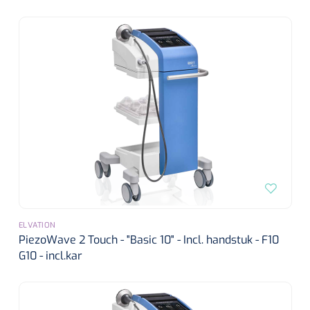
Wearables
Instrumentensets
Software
Steriele velden
Alcoholmeter
Chronische wondzorgproducten
Hydrocolloïden
Zilververbanden
Schuimverbanden
Hydrogel
ELVATION
PiezoWave 2 Touch - "Basic 10" - Incl. handstuk - F10
G10 - incl.kar
Paraffine verbanden
Siliconen verbanden