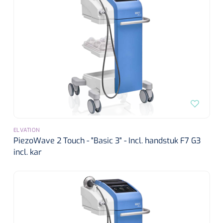
Alginaten
Diversen
Kleeflaag removers
Watten
Verbandhaakjes
ELVATION
Nierbekken
PiezoWave 2 Touch - "Basic 3" - Incl. handstuk F7 G3
incl. kar
Wondreinigers