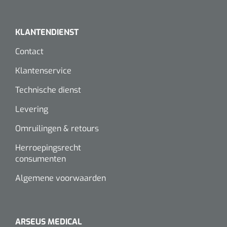
Wearables
Instrumentensets
Software
KLANTENDIENST
Steriele velden
Contact
Alcoholmeter
Klantenservice
Chronische wondzorgproducten
Hydrocolloïden
Technische dienst
Levering
Zilververbanden
Omruilingen & retours
Schuimverbanden
Herroepingsrecht
consumenten
Hydrogel
Algemene voorwaarden
Paraffine verbanden
Siliconen verbanden
ARSEUS MEDICAL