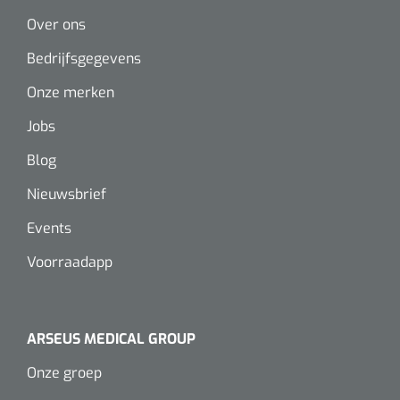
Over ons
Alginaten
Bedrijfsgegevens
Diversen
Onze merken
Kleeflaag removers
Jobs
Watten
Blog
Nieuwsbrief
Verbandhaakjes
Events
Nierbekken
Voorraadapp
Wondreinigers
ARSEUS MEDICAL GROUP
Onze groep