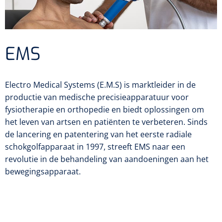
Diagnose
Postoperatieve steunverbanden
Massagetherapie
Diversen
Vasculaire aandoeningen
EHBO & Reanimatie
Laser chirurgie
Dopplers
Apparaten
Warmtetherapie
Incentive spirometers
Laser toebehoren
Vasculaire dopplers
EMS
Fysiotherapie & Revalidatie
EHBO
Toebehoren
Bevochtiging
Laser apparatuur
Foetale dopplers
Verzorgende middelen
Eethulpmiddelen
Hygiëne & Desinfectie
Functionele revalidatie
Electro Medical Systems (E.M.S) is marktleider in de
Bestek
Verneveling
Gynaecologische aandoeningen
Foetale en Vasculaire dopplers
productie van medische precisieapparatuur voor
Verbandkoffers
Gangrevalidatie
Thoraxdrainage systeem
Incontinentiezorg
Lichaamsverzorging
fysiotherapie en orthopedie en biedt oplossingen om
Onderleggers
Maskers
Luchtwegen
het leven van artsen en patiënten te verbeteren. Sinds
Navulling verbandkoffers
Hand/arm revalidatie
Deodorants
Surgical suction
Urologie
Injectiemateriaal
Eenmalige sondes
de lancering en patentering van het eerste radiale
Aspiratie
Borden
Patiëntencircuits
schokgolfapparaat in 1997, streeft EMS naar een
Reddingsdekens
Rug- & nekrevalidatie
Eau De Cologne
Tiemannsondes
Microscoop
Cardiorespiratoir
Infrastructuur
revolutie in de behandeling van aandoeningen aan het
Spuiten
Aërosol
Slabben
Holters
bewegingsapparaat.
Vingerlingen
Actieve-passieve beweging
Bodylotions
Jet-ventilatie
Maagsondes
Spuiten zonder naald
Instrumenten
Anti-decubitus materiaal
Eetplateau's
Pijn
Spirometers
Diversen
Krachttraining
Handcrèmes
Spoedbeademing
Vrouwensondes
Spuiten met naald
Diversen
Infuuspompen
Monitoring
Naaldvoerders
NO-meters
Neonatale comfortzorg
Brancards