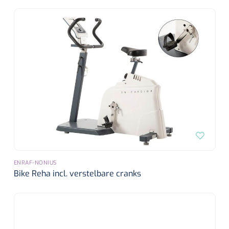
Alginaten
Diversen
Kleeflaag removers
Watten
Verbandhaakjes
Nierbekken
ENRAF-NONIUS
Wondreinigers
Bike Reha incl. verstelbare cranks