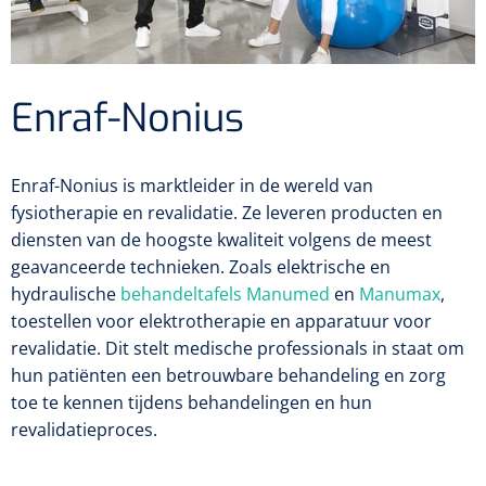
Diagnose
Postoperatieve steunverbanden
Massagetherapie
Diversen
Vasculaire aandoeningen
EHBO & Reanimatie
Laser chirurgie
Dopplers
Apparaten
Warmtetherapie
Incentive spirometers
Laser toebehoren
Vasculaire dopplers
Enraf-Nonius
Fysiotherapie & Revalidatie
EHBO
Toebehoren
Bevochtiging
Laser apparatuur
Foetale dopplers
Verzorgende middelen
Eethulpmiddelen
Hygiëne & Desinfectie
Functionele revalidatie
Enraf-Nonius is marktleider in de wereld van
Bestek
Verneveling
Gynaecologische aandoeningen
Foetale en Vasculaire dopplers
fysiotherapie en revalidatie. Ze leveren producten en
Verbandkoffers
Gangrevalidatie
Thoraxdrainage systeem
Incontinentiezorg
Lichaamsverzorging
diensten van de hoogste kwaliteit volgens de meest
Onderleggers
Maskers
Luchtwegen
geavanceerde technieken. Zoals elektrische en
Navulling verbandkoffers
Hand/arm revalidatie
Deodorants
Surgical suction
Urologie
Injectiemateriaal
Eenmalige sondes
hydraulische
behandeltafels
Manumed
en
Manumax
,
Aspiratie
Borden
Patiëntencircuits
toestellen voor elektrotherapie en apparatuur voor
Reddingsdekens
Rug- & nekrevalidatie
Eau De Cologne
Tiemannsondes
Microscoop
Cardiorespiratoir
Infrastructuur
revalidatie. Dit stelt medische professionals in staat om
Spuiten
Aërosol
Slabben
Holters
hun patiënten een betrouwbare behandeling en zorg
Vingerlingen
Actieve-passieve beweging
Bodylotions
Jet-ventilatie
Maagsondes
Spuiten zonder naald
Instrumenten
toe te kennen tijdens behandelingen en hun
Anti-decubitus materiaal
Eetplateau's
Pijn
Spirometers
revalidatieproces.
Diversen
Krachttraining
Handcrèmes
Spoedbeademing
Vrouwensondes
Spuiten met naald
Diversen
Infuuspompen
Monitoring
Naaldvoerders
NO-meters
Neonatale comfortzorg
Brancards