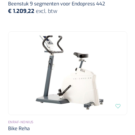
Wearables
Beenstuk 9 segmenten voor Endopress 442
Instrumentensets
€ 1.209,22
excl. btw
Software
Steriele velden
Alcoholmeter
Chronische wondzorgproducten
Hydrocolloïden
Zilververbanden
Schuimverbanden
Hydrogel
Paraffine verbanden
ENRAF-NONIUS
Siliconen verbanden
Bike Reha