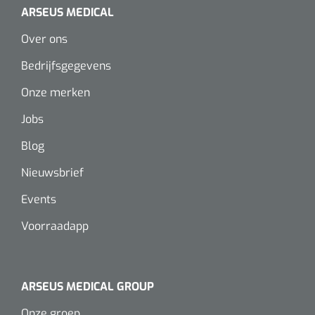
ARSEUS MEDICAL
Alginaten
Over ons
Diversen
Bedrijfsgegevens
Kleeflaag removers
Onze merken
Jobs
Watten
Blog
Verbandhaakjes
Nieuwsbrief
Nierbekken
Events
Voorraadapp
Wondreinigers
ARSEUS MEDICAL GROUP
Onze groep