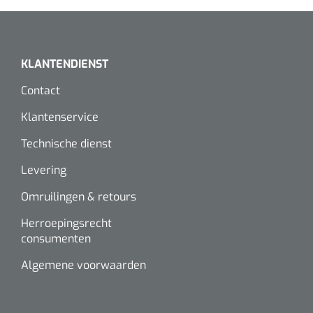
Wearables
Instrumentensets
Software
Steriele velden
KLANTENDIENST
Alcoholmeter
Contact
Chronische wondzorgproducten
Klantenservice
Hydrocolloïden
Technische dienst
Zilververbanden
Levering
Schuimverbanden
Omruilingen & retours
Herroepingsrecht
Hydrogel
consumenten
Paraffine verbanden
Algemene voorwaarden
Siliconen verbanden