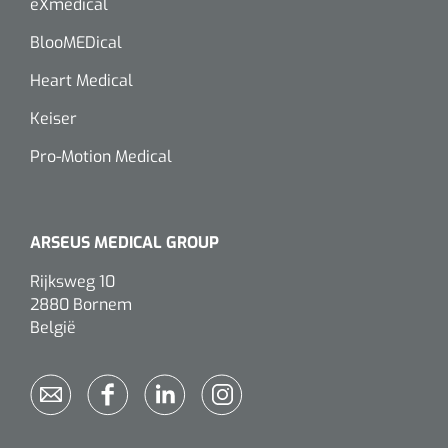
eXmedical
Alginaten
BlooMEDical
Heart Medical
Diversen
Keiser
Kleeflaag removers
Pro-Motion Medical
Watten
Verbandhaakjes
ARSEUS MEDICAL GROUP
Nierbekken
Rijksweg 10
2880 Bornem
Wondreinigers
België