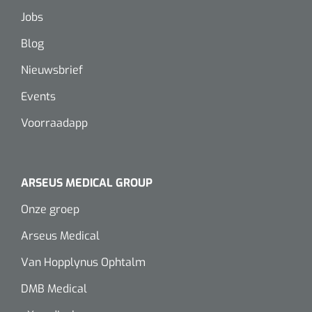
Wearables
Jobs
Instrumentensets
Software
Blog
Steriele velden
Nieuwsbrief
Alcoholmeter
Events
Chronische wondzorgproducten
Voorraadapp
Hydrocolloïden
Zilververbanden
ARSEUS MEDICAL GROUP
Schuimverbanden
Onze groep
Hydrogel
Arseus Medical
Van Hopplynus Ophtalm
Paraffine verbanden
DMB Medical
Siliconen verbanden