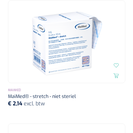
Wearables
Instrumentensets
Software
Steriele velden
Alcoholmeter
Chronische wondzorgproducten
Hydrocolloïden
Zilververbanden
Schuimverbanden
MAIMED
MaiMed® - stretch - niet steriel
Hydrogel
€ 2,14
excl. btw
Paraffine verbanden
Siliconen verbanden