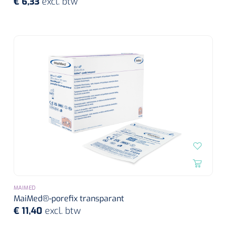
€ 6,33
excl. btw
MAIMED
MaiMed®-porefix transparant
€ 11,40
excl. btw