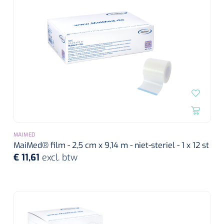
Alginaten
Diversen
Kleeflaag removers
Watten
Verbandhaakjes
Nierbekken
MAIMED
MaiMed® film - 2,5 cm x 9,14 m - niet-steriel - 1 x 12 st
€ 11,61
excl. btw
Wondreinigers