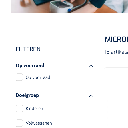
Incontinentiezorg
Injectiemateriaal
Infrastructuur
Instrumenten
MICRO
Monitoring
FILTEREN
15 artike
Wondzorg
Op voorraad
Op voorraad
Doelgroep
Kinderen
Volwassenen