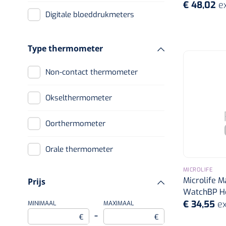
€ 48,02
e
Digitale bloeddrukmeters
Type thermometer
Non-contact thermometer
Okselthermometer
Oorthermometer
Orale thermometer
MICROLIFE
Rectale thermometer
Microlife M
Prijs
WatchBP H
€ 34,55
ex
MINIMAAL
MAXIMAAL
–
€
€