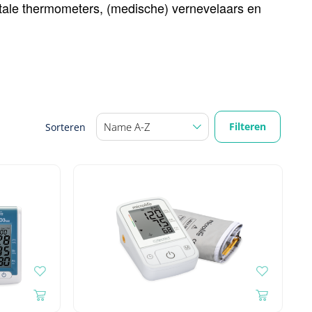
itale thermometers, (medische) vernevelaars en
Filteren
Sorteren