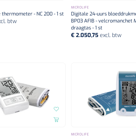
MICROLIFE
 thermometer - NC 200 - 1 st
Digitale 24-uurs bloeddruk
cl. btw
BP03 AFIB - velcromanchet M
draagtas - 1 st
€ 2.050,75
excl. btw
MICROLIFE