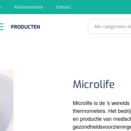
s
Klantenservice
Contact
RODUCTEN
PRODUCTEN
hirurgie
Diagnose
EHBO &
Fysiotherapie
Hygië
Reanimatie
& Revalidatie
Desinf
SULTATEN
Microlife
Microlife is de 's werelds
thermometers. Het bedrij
en productie van medisch
gezondheidsvoorzieningen