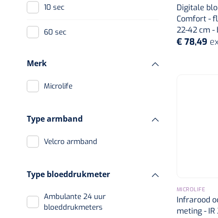
Digitale b
10 sec
Comfort - f
22-42 cm - 
60 sec
€ 78,49
ex
Merk
Microlife
Type armband
Velcro armband
Type bloeddrukmeter
MICROLIFE
Ambulante 24 uur
Infrarood 
bloeddrukmeters
meting - IR 