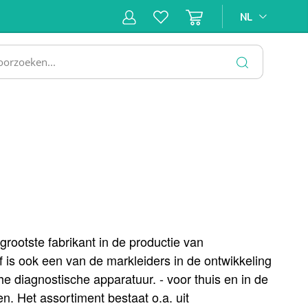
NL
NL
ne &
Incontinentiezorg
Injectiemateriaal
Infrastruc
ectie
SLUITEN
 grootste fabrikant in de productie van
f is ook een van de markleiders in de ontwikkeling
e diagnostische apparatuur. - voor thuis en in de
. Het assortiment bestaat o.a. uit