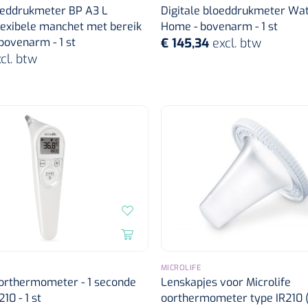
loeddrukmeter BP A3 L
Digitale bloeddrukmeter Wa
lexibele manchet met bereik
Home - bovenarm - 1 st
bovenarm - 1 st
€ 145,34
excl. btw
cl. btw
MICROLIFE
oorthermometer - 1 seconde
Lenskapjes voor Microlife
210 - 1 st
oorthermometer type IR210 