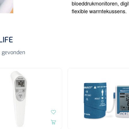
bloeddrukmonitoren, dig
flexible warmtekussens.
LIFE
ls gevonden