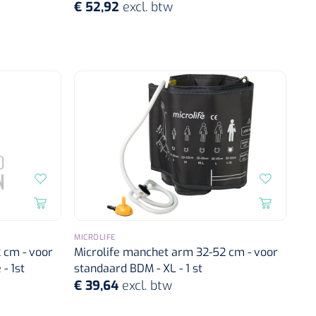
€ 52,92
excl. btw
MICROLIFE
2 cm - voor
Microlife manchet arm 32-52 cm - voor
- 1st
standaard BDM - XL - 1 st
€ 39,64
excl. btw