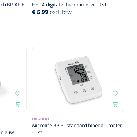
tch BP AFIB
HEDA digitale thermometer - 1 st
€ 5,99
excl. btw
MICROLIFE
Microlife BP B1 standard bloeddrumeter
(nieuw
- 1 st