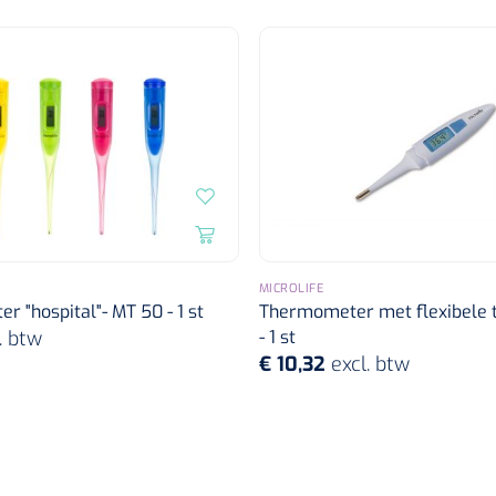
MICROLIFE
 "hospital"- MT 50 - 1 st
Thermometer met flexibele t
. btw
- 1 st
€ 10,32
excl. btw