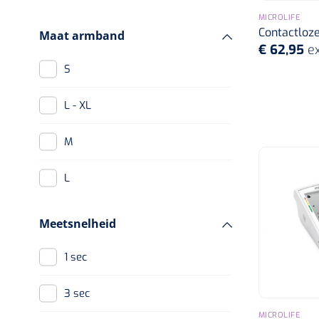
MICROLIFE
Contactloze
Maat armband
€ 62,95
ex
S
L - XL
M
L
Meetsnelheid
1 sec
3 sec
MICROLIFE