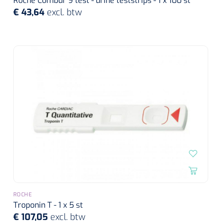
Roche Combur 9 test - urine teststrips - 1 x 100 st
€ 43,64
excl. btw
ROCHE
Troponin T - 1 x 5 st
€ 107,05
excl. btw