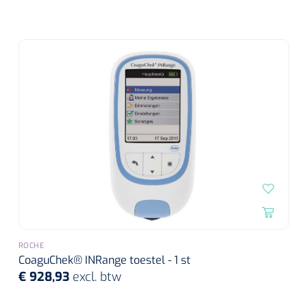
Alginaten
Diversen
Kleeflaag removers
Watten
Verbandhaakjes
Nierbekken
Wondreinigers
ROCHE
CoaguChek® INRange toestel - 1 st
€ 928,93
excl. btw