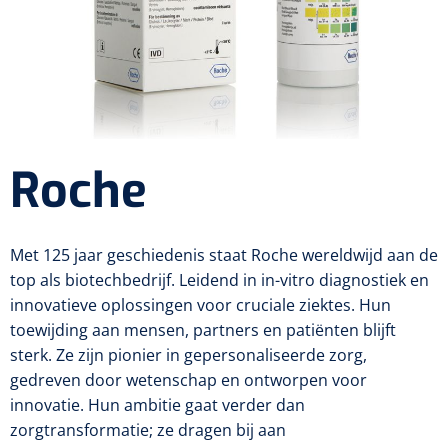
Diagnose
Postoperatieve steunverbanden
Massagetherapie
Diversen
Vasculaire aandoeningen
EHBO & Reanimatie
Laser chirurgie
Dopplers
Apparaten
Warmtetherapie
Incentive spirometers
Laser toebehoren
Vasculaire dopplers
Fysiotherapie & Revalidatie
EHBO
Toebehoren
Bevochtiging
Laser apparatuur
Foetale dopplers
Verzorgende middelen
Eethulpmiddelen
Hygiëne & Desinfectie
Functionele revalidatie
Roche
Bestek
Verneveling
Gynaecologische aandoeningen
Foetale en Vasculaire dopplers
Verbandkoffers
Gangrevalidatie
Thoraxdrainage systeem
Incontinentiezorg
Lichaamsverzorging
Onderleggers
Maskers
Luchtwegen
Navulling verbandkoffers
Hand/arm revalidatie
Deodorants
Met 125 jaar geschiedenis staat Roche wereldwijd aan de
Surgical suction
Urologie
Injectiemateriaal
Eenmalige sondes
Aspiratie
top als biotechbedrijf. Leidend in in-vitro diagnostiek en
Borden
Patiëntencircuits
Reddingsdekens
Rug- & nekrevalidatie
Eau De Cologne
Tiemannsondes
innovatieve oplossingen voor cruciale ziektes. Hun
Microscoop
Cardiorespiratoir
Infrastructuur
Spuiten
Aërosol
toewijding aan mensen, partners en patiënten blijft
Slabben
Holters
Vingerlingen
Actieve-passieve beweging
Bodylotions
Jet-ventilatie
Maagsondes
sterk. Ze zijn pionier in gepersonaliseerde zorg,
Spuiten zonder naald
Instrumenten
Anti-decubitus materiaal
gedreven door wetenschap en ontworpen voor
Eetplateau's
Pijn
Spirometers
Diversen
Krachttraining
Handcrèmes
Spoedbeademing
Vrouwensondes
innovatie. Hun ambitie gaat verder dan
Spuiten met naald
Diversen
Infuuspompen
Monitoring
Naaldvoerders
zorgtransformatie; ze dragen bij aan
NO-meters
Neonatale comfortzorg
Brancards