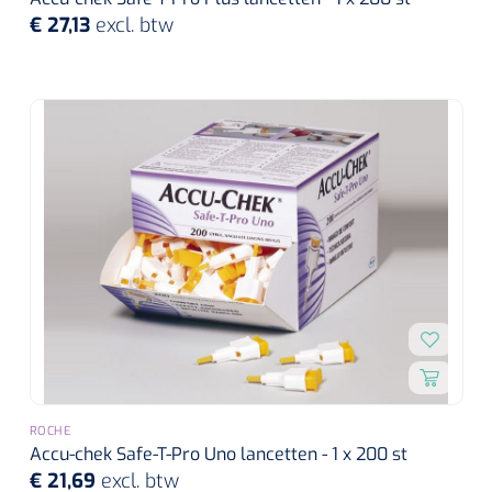
Wearables
€ 27,13
excl. btw
Instrumentensets
Software
Steriele velden
Alcoholmeter
Chronische wondzorgproducten
Hydrocolloïden
Zilververbanden
Schuimverbanden
Hydrogel
Paraffine verbanden
ROCHE
Accu-chek Safe-T-Pro Uno lancetten - 1 x 200 st
Siliconen verbanden
€ 21,69
excl. btw