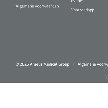
Events
Algemene voorwaarden
Voorraadapp
© 2026 Arseus Medical Group
Algemene voorw
ADL & Comfortzorg
Behandeling
Beademing