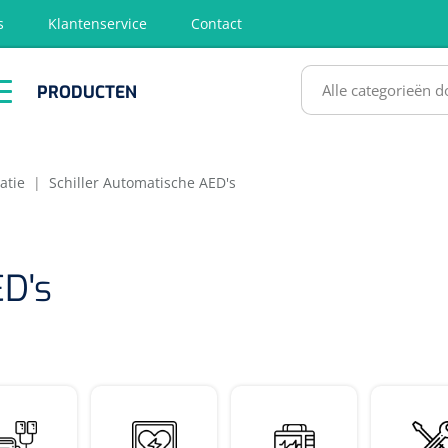
s
Klantenservice
Contact
RODUCTEN
PRODUCTEN
hirurgie
Diagnose
EHBO &
Fysiotherapie
Hygië
Reanimatie
& Revalidatie
Desinf
SULTATEN
atie
|
Schiller Automatische AED's
ED's