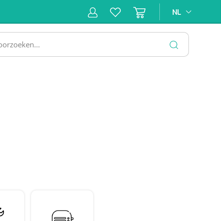
NL
NL
ne &
Incontinentiezorg
Injectiemateriaal
Infrastruc
ectie
SLUITEN