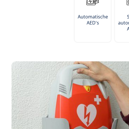
Incontinentiezorg
Injectiemateriaal
Automatische
AED's
auto
Infrastructuur
Instrumenten
Monitoring
Wondzorg