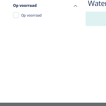
Wate
Incontinentiezorg
Op voorraad
Injectiemateriaal
Op voorraad
Infrastructuur
Instrumenten
Monitoring
Wondzorg