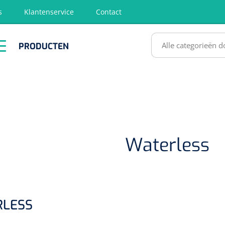
s
Klantenservice
Contact
RODUCTEN
PRODUCTEN
hirurgie
Diagnose
EHBO &
Fysiotherapie
Hygië
Reanimatie
& Revalidatie
Desinf
SULTATEN
Waterless
LESS