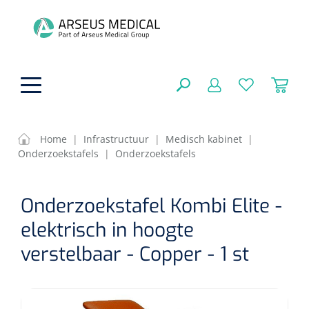
hoofdinhoud
Home
|
Infrastructuur
|
Medisch kabinet
|
Onderzoekstafels
|
Onderzoekstafels
ADL & Comfortzorg
SLUITEN
Onderzoekstafel Kombi Elite -
FILTEREN
Behandeling
Algemene comfortzorg
elektrisch in hoogte
Aromatherapie
Beademing
Maagsondes
verstelbaar - Copper - 1 st
ZOEKRESULTATEN
Beauty care
Chirurgie
Huid
Ventilatie toebehoren
Lichttherapie
Cryotherapie
Neuscanules