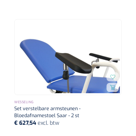
Wearables
Instrumentensets
Software
Steriele velden
Alcoholmeter
Chronische wondzorgproducten
Hydrocolloïden
Zilververbanden
Schuimverbanden
Hydrogel
WESSELING
Set verstelbare armsteunen -
Paraffine verbanden
Bloedafnamestoel Saar - 2 st
€ 627,54
excl. btw
Siliconen verbanden