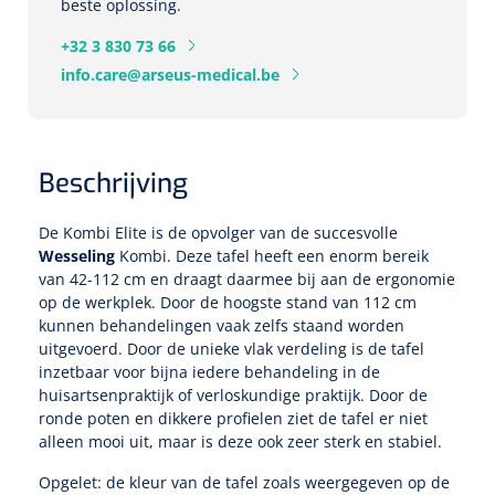
Tampontangen
beste oplossing.
Vingerspalken
Verzwaringsdekens
Dermatoscopen
Bobath
+32 3 830 73 66
Urinezakken & urinepotjes
Hoofdkussens
Uterustangen
Infuustherapie
Oppervlaktereiniging & -desinfectie
Enkelspalken
info.care@arseus-medical.be
Positioneringsmateriaal
Gynecologische lichtbronnen & toebehoren
Infuusstaander
Draagbaar
Glijmiddel
Matrassen & beschermers
Nageltangen
Papierwaren
Verpleegdekens
Kompressen & verbanden
Lichtbronnen & wanddispensers
Toebehoren
Handdoeken
Urinalen
Bedden
Toebehoren injectiemateriaal
Verwijdertangen voor wondhaken
Vetgaaskompressen
Beschrijving
Drinkhulpmiddelen
Zeletten
Loupebrillen
Traction
Dameshygiëne
Spoelingen
Gaaskompressen
Medisch kabinet
De Kombi Elite is de opvolger van de succesvolle
Bistouri
Bekers
Naaldcontainers en toebehoren
Wesseling
Kombi. Deze tafel heeft een enorm bereik
Otoscopen
Osteo
Onderzoekstafels
Zakdoekjes
Bedpannen & toiletemmers
Bistourimesjes
Oogkompressen
van 42-112 cm en draagt daarmee bij aan de ergonomie
Koffiebekers
op de werkplek. Door de hoogste stand van 112 cm
Ontsmettingsalcohol
Ophtalmoscopen
Kantel
Onderzoekslampen
Toiletpapier
Stitch cutters
kunnen behandelingen vaak zelfs staand worden
Niet inklevende verbanden
Opzetstukken voor bekers
uitgevoerd. Door de unieke vlak verdeling is de tafel
Naaldknippers
Penlight
inzetbaar voor bijna iedere behandeling in de
Tabouret
Dokterstassen & toebehoren
Werkdoeken
Volledige bistouris
Absorberende verbanden
huisartsenpraktijk of verloskundige praktijk. Door de
Badkamerhulpmiddelen
ronde poten en dikkere profielen ziet de tafel er niet
Stuwbanden
Tongspatelhouders
Tabouretten
Servietten
Bistourihouders
Fysiotechniek & hydromassage
alleen mooi uit, maar is deze ook zeer sterk en stabiel.
Deppers
Toiletverhogers
Alcoswabs
Shockwave
Voorhoofdslampen
Opgelet: de kleur van de tafel zoals weergegeven op de
Opstapjes
Onderzoekstafelpapier