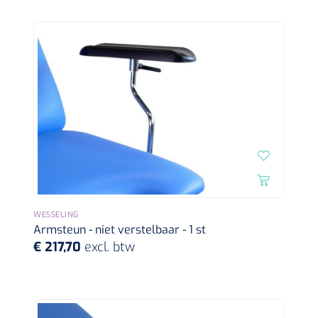
Alginaten
Diversen
Kleeflaag removers
Watten
Verbandhaakjes
Nierbekken
WESSELING
Wondreinigers
Armsteun - niet verstelbaar - 1 st
€ 217,70
excl. btw