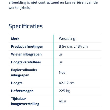
Non-woven kompressen
Instrumentendozen & verbandtrommels
Doucheramen
afbeelding is niet contractueel en kan variëren van de
werkelijkheid.
Tecar
Verbandtrommels
Handdoekrollen
NKO
Karren & trolleys
Splitkompressen
Wandbeugels
Laryngoscopen
Echografie
Linnenkarren
Instrumentendozen
Keukenrollen
Specificaties
Douchestoelen
Gipsverbanden & toebehoren
Audiometrie
Ultrageluid & elektrotherapie
Afvalverzamelaars
Cellulosepapier
Jersey kousen
Klemmen
Toiletbeugels
Merk
Wesseling
TENS
Transportwagens
Product afmetingen
B 64 cm, L 184 cm
Lichaamsmeting
Zinklijmverbanden
Oorlusjes
Persoonlijk beschermingsmateriaal
Diversen badkamerhulpmiddelen
Wielen inbegrepen
Ja
Zelftest apparatuur
Kort-en microgolf
Wondzorgkarren
Mutsen
Polsterwatten
Pincetten
Hoogteverstelbaar
Ja
Toiletstoelen
Thermometers
Hydromassage
Instrumentenwagens
Papierrolhouder
Klompen
Nee
Armdraagband
Scharen
inbegrepen
Doucherolstoelen
Glucosemeters
Pressotherapie & massage
PC karren
Oordoppen
Hoogte
42-112 cm
Loopzolen
Hysterometers
Douchebrancard
Hefvermogen
225 kg
Weegschalen
Thermotherapie
Medicatiekarren
Maskers
Gipsen
Tijdsduur
Gipszagen & ringzagen
Douchetabouretten
40 s
Meetlatten
hoogteverstelling
Lymfedrainage
Handschoenen
Tilliften