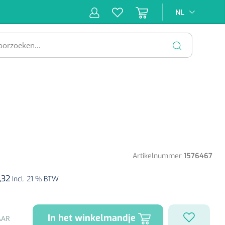
NL
NL
ne &
Incontinentiezorg
Injectiemateriaal
Infrastruc
ectie
SLUITEN
Artikelnummer
1576467
,32
Incl. 21 % BTW
In het winkelmandje
AAR