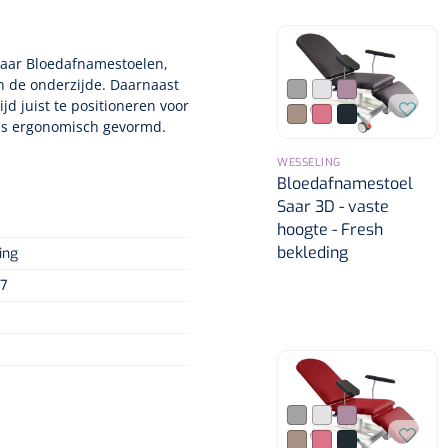
Saar Bloedafnamestoelen,
an de onderzijde. Daarnaast
ijd juist te positioneren voor
 is ergonomisch gevormd.
WESSELING
Bloedafnamestoel
Saar 3D - vaste
hoogte - Fresh
bekleding
ing
7