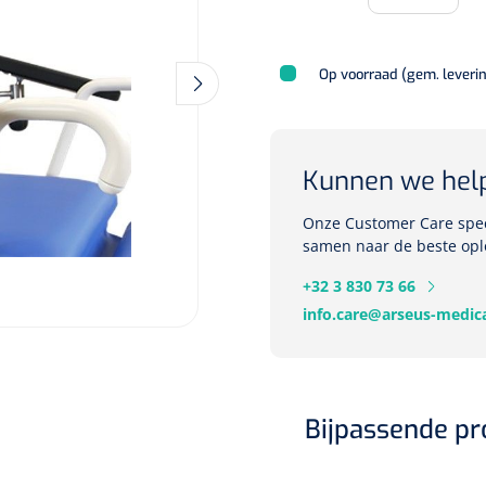
Op voorraad (gem. leveri
Kunnen we hel
Onze Customer Care speci
samen naar de beste opl
+32 3 830 73 66
info.care@arseus-medica
Bijpassende p