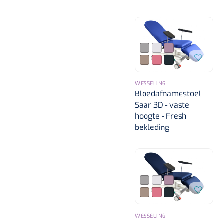
WESSELING
Bloedafnamestoel
Saar 3D - vaste
hoogte - Fresh
bekleding
WESSELING