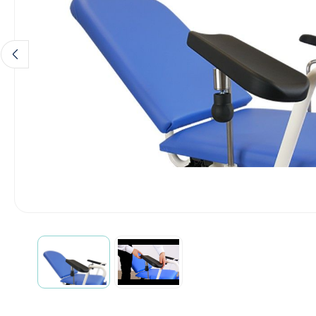
Incontinentiezorg
Injectiemateriaal
Infrastructuur
Instrumenten
Monitoring
Wondzorg