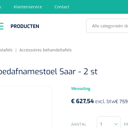
s
Klantenservice
Contact
RODUCTEN
PRODUCTEN
hirurgie
Diagnose
EHBO &
Fysiotherapie
Hygië
Reanimatie
& Revalidatie
Desinf
SULTATEN
stafels
|
Accessoires behandeltafels
oedafnamestoel Saar - 2 st
Wesseling
€ 627,54
excl. btw
€ 759
AANTAL
P