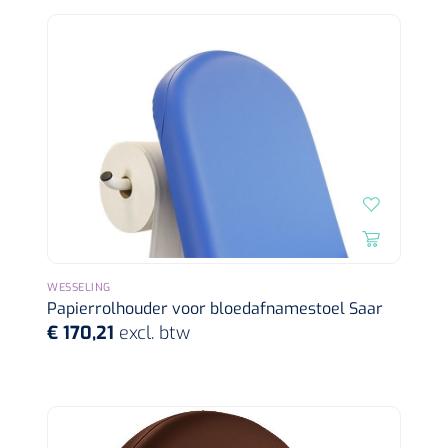
Wearables
Instrumentensets
Software
Steriele velden
Alcoholmeter
Chronische wondzorgproducten
Hydrocolloïden
Zilververbanden
Schuimverbanden
WESSELING
Papierrolhouder voor bloedafnamestoel Saar
Hydrogel
€ 170,21
excl. btw
Paraffine verbanden
Siliconen verbanden