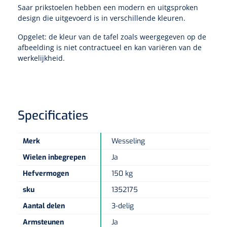
Non-woven kompressen
Instrumentendozen & verbandtrommels
Doucheramen
Saar prikstoelen hebben een modern en uitgsproken
Tecar
design die uitgevoerd is in verschillende kleuren.
Verbandtrommels
Handdoekrollen
NKO
Karren & trolleys
Splitkompressen
Wandbeugels
Opgelet: de kleur van de tafel zoals weergegeven op de
Laryngoscopen
Echografie
Linnenkarren
Instrumentendozen
Keukenrollen
afbeelding is niet contractueel en kan variëren van de
Douchestoelen
werkelijkheid.
Gipsverbanden & toebehoren
Audiometrie
Ultrageluid & elektrotherapie
Afvalverzamelaars
Cellulosepapier
Jersey kousen
Klemmen
Toiletbeugels
TENS
Transportwagens
Lichaamsmeting
Zinklijmverbanden
Oorlusjes
Persoonlijk beschermingsmateriaal
Diversen badkamerhulpmiddelen
Specificaties
Zelftest apparatuur
Kort-en microgolf
Wondzorgkarren
Mutsen
Polsterwatten
Pincetten
Toiletstoelen
Thermometers
Merk
Wesseling
Hydromassage
Instrumentenwagens
Klompen
Armdraagband
Scharen
Doucherolstoelen
Wielen inbegrepen
Ja
Glucosemeters
Pressotherapie & massage
PC karren
Oordoppen
Hefvermogen
150 kg
Loopzolen
Hysterometers
Douchebrancard
Weegschalen
sku
1352175
Thermotherapie
Medicatiekarren
Maskers
Gipsen
Gipszagen & ringzagen
Aantal delen
3-delig
Douchetabouretten
Meetlatten
Lymfedrainage
Handschoenen
Armsteunen
Ja
Tilliften