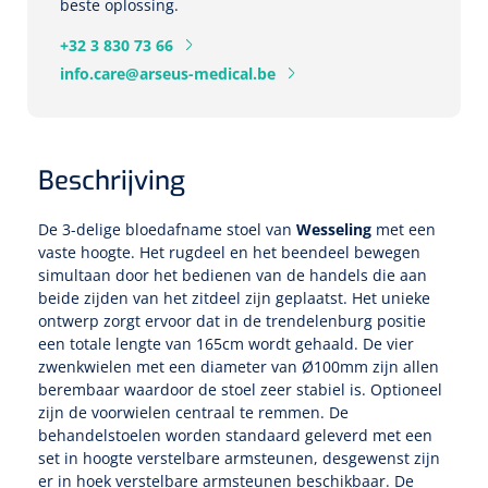
Tampontangen
beste oplossing.
Vingerspalken
Verzwaringsdekens
Dermatoscopen
Bobath
+32 3 830 73 66
Urinezakken & urinepotjes
Hoofdkussens
Uterustangen
Infuustherapie
Oppervlaktereiniging & -desinfectie
Enkelspalken
info.care@arseus-medical.be
Positioneringsmateriaal
Gynecologische lichtbronnen & toebehoren
Infuusstaander
Draagbaar
Glijmiddel
Matrassen & beschermers
Nageltangen
Papierwaren
Verpleegdekens
Kompressen & verbanden
Lichtbronnen & wanddispensers
Toebehoren
Handdoeken
Urinalen
Bedden
Toebehoren injectiemateriaal
Verwijdertangen voor wondhaken
Vetgaaskompressen
Beschrijving
Drinkhulpmiddelen
Zeletten
Loupebrillen
Traction
Dameshygiëne
Spoelingen
Gaaskompressen
Medisch kabinet
De 3-delige bloedafname stoel van
Wesseling
met een
Bistouri
Bekers
Naaldcontainers en toebehoren
vaste hoogte. Het rugdeel en het beendeel bewegen
Otoscopen
Osteo
Onderzoekstafels
Zakdoekjes
Bedpannen & toiletemmers
Bistourimesjes
Oogkompressen
simultaan door het bedienen van de handels die aan
Koffiebekers
beide zijden van het zitdeel zijn geplaatst. Het unieke
Ontsmettingsalcohol
Ophtalmoscopen
Kantel
Onderzoekslampen
Toiletpapier
Stitch cutters
ontwerp zorgt ervoor dat in de trendelenburg positie
Niet inklevende verbanden
Opzetstukken voor bekers
een totale lengte van 165cm wordt gehaald. De vier
Naaldknippers
Penlight
zwenkwielen met een diameter van Ø100mm zijn allen
Tabouret
Dokterstassen & toebehoren
Werkdoeken
Volledige bistouris
Absorberende verbanden
berembaar waardoor de stoel zeer stabiel is. Optioneel
Badkamerhulpmiddelen
zijn de voorwielen centraal te remmen. De
Stuwbanden
Tongspatelhouders
Tabouretten
Servietten
Bistourihouders
Fysiotechniek & hydromassage
behandelstoelen worden standaard geleverd met een
Deppers
Toiletverhogers
set in hoogte verstelbare armsteunen, desgewenst zijn
Alcoswabs
Shockwave
Voorhoofdslampen
Opstapjes
Onderzoekstafelpapier
er in hoek verstelbare armsteunen beschikbaar. De