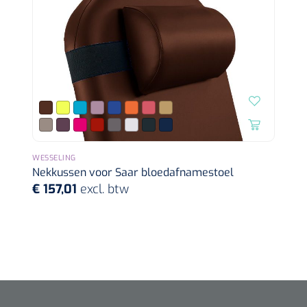
Alginaten
Diversen
Kleeflaag removers
Watten
Verbandhaakjes
WESSELING
Nekkussen voor Saar bloedafnamestoel
Nierbekken
€ 157,01
excl. btw
Wondreinigers