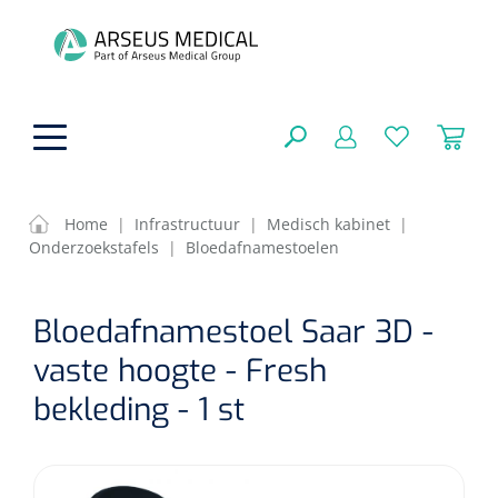
hoofdinhoud
Home
|
Infrastructuur
|
Medisch kabinet
|
Onderzoekstafels
|
Bloedafnamestoelen
ADL & Comfortzorg
SLUITEN
Bloedafnamestoel Saar 3D -
FILTEREN
Behandeling
Algemene comfortzorg
vaste hoogte - Fresh
Aromatherapie
Beademing
Maagsondes
bekleding - 1 st
ZOEKRESULTATEN
Beauty care
Chirurgie
Huid
Ventilatie toebehoren
Lichttherapie
Cryotherapie
Neuscanules