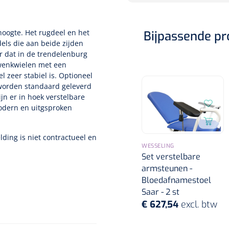
oogte. Het rugdeel en het
Bijpassende p
ls die aan beide zijden
or dat in de trendelenburg
zwenkwielen met een
zeer stabiel is. Optioneel
 worden standaard geleverd
jn er in hoek verstelbare
odern en uitgsproken
ding is niet contractueel en
WESSELING
Set verstelbare
armsteunen -
Bloedafnamestoel
Saar - 2 st
€ 627,54
excl. btw