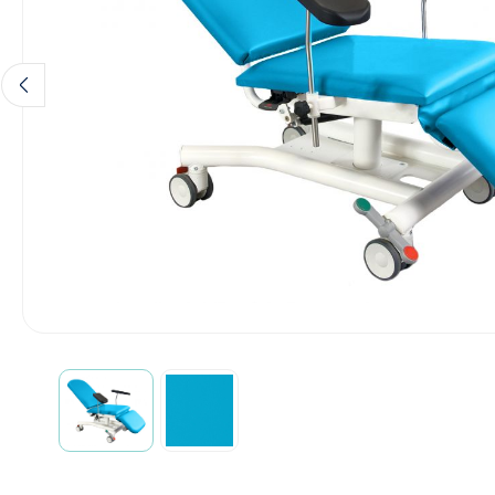
Incontinentiezorg
Injectiemateriaal
Infrastructuur
Instrumenten
Monitoring
Wondzorg