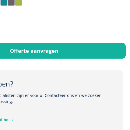
se
aupe
Teal
Titanium
Zest
Offerte aanvragen
pen?
alisten zijn er voor u! Contacteer ons en we zoeken
ossing.
l.be