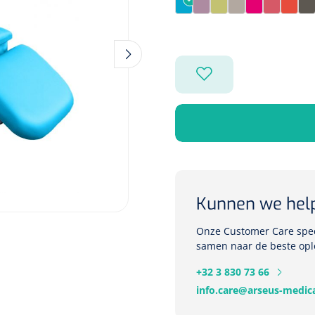
Pagode Blue
Pimpelle
Pomelo
Portobello
Raspberry
Sienna
Sunri
T
Kunnen we hel
Onze Customer Care speci
samen naar de beste opl
+32 3 830 73 66
info.care@arseus-medica