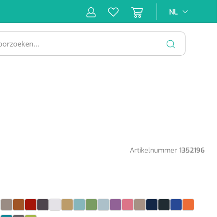
NL
NL
ne &
Incontinentiezorg
Injectiemateriaal
Infrastruc
ectie
SLUITEN
Artikelnummer
1352196
late
itroen
Cocos
Copper
Coral
Coriander
Crystal
Curry
Emerald
Grass
Ice Blue
Lavendel
Lollipop
Lounge
Marine
Nero
Ocean
Oranje